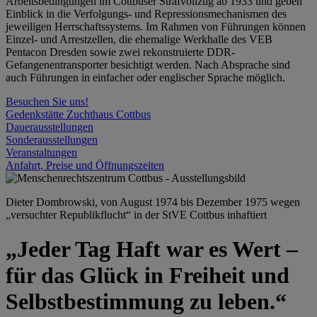
Arbeitsbedingungen im Cottbuser Strafvollzug ab 1933 und geben
Einblick in die Verfolgungs- und Repressionsmechanismen des
jeweiligen Herrschaftssystems. Im Rahmen von Führungen können
Einzel- und Arrestzellen, die ehemalige Werkhalle des VEB
Pentacon Dresden sowie zwei rekonstruierte DDR-
Gefangenentransporter besichtigt werden. Nach Absprache sind
auch Führungen in einfacher oder englischer Sprache möglich.
Besuchen Sie uns!
Gedenkstätte Zuchthaus Cottbus
Dauerausstellungen
Sonderausstellungen
Veranstaltungen
Anfahrt, Preise und Öffnungszeiten
Dieter Dombrowski, von August 1974 bis Dezember 1975 wegen
„versuchter Republikflucht“ in der StVE Cottbus inhaftiert
„Jeder Tag Haft war es Wert –
für das Glück in Freiheit und
Selbstbestimmung zu leben.“