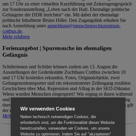
um 17 Uhr zu einer virtuellen Kurzführung mit Zeitzeugengespräch
zur Sonderausstellung „Leben nach der Haft. Ehemalige politische
Gefangene der DDR berichten“ ein. Mit dabei der ehemalige
politische Inhaftierte Bruno Hiller. Den Zugangslink erhalten Sie
nach Anmeldung unter
anmeldung@menschenrechtszentrum-
cottbus.de
.
Mehr erfahren
Ferienangebot | Spurensuche im ehemaligen
Gefängnis
Schülerinnen und Schüler können zudem am 13. August die
Ausstellungen der Gedenkstätte Zuchthaus Cottbus zwischen 10
und 17 Uhr kostenlos erkunden. Fotos, Originalobjekte, zwei
Gefangenentransporter und ein rekonstruierter Zellengang erzählen
Geschichten über Mut, Repression und Alltag in der SED-Diktatur.
Wieso wurden Menschen eingesperrt? Wie erging es ihnen während
und nach der Haft? Der Besuch erfolgt individuell ohne Betreuung
durch das Menschenrechtszentrum Cottbus. Für Begleitpersonen gilt
Wir verwenden Cookies
der reguläre Eintritt (8€ / ermäßigt 5€).
Mehr erfahren
Neben technisch notwendigen Cookies, die
erforderlich sind, um die Funktionalität dieser Website
bereitzustellen, verwenden wir Cookies, um unsere
Website zu optimieren. Indem Sie auf "akzeptieren"