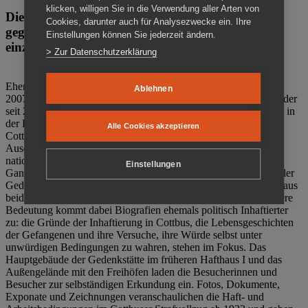
klicken, willigen Sie in die Verwendung aller Arten von
Die Gedenkstätte Zuchthaus Cottbus ist ein Ort
Cookies, darunter auch für Analysezwecke ein. Ihre
gegen das Vergessen. Anschaulich, nah und
Einstellungen können Sie jederzeit ändern.
einzigartig.
> Zur Datenschutzerklärung
Ehemalige politische Häftlinge der DDR gründeten im Oktober
Ablehnen
2007 den Verein Menschenrechtszentrum Cottbus e. V. (MRZ), der
seit 2011 Eigentümer des ehemaligen Gefängnisses (1860-2002) in
der Bautzener Straße und Träger der Gedenkstätte Zuchthaus
Alle Cookies akzeptieren
Cottbus ist. Im Zentrum der Arbeit der Gedenkstätte steht die
Auseinandersetzung mit politischem Unrecht während der
nationalsozialistischen Terrorherrschaft und der SED-Diktatur.
Einstellungen
Ganzjährig zeigen mehrere Dauer- und Sonderausstellungen in der
Gedenkstätte Zuchthaus Cottbus Beispiele politischen Unrechts aus
beiden deutschen Diktaturen des 20. Jahrhunderts. Eine besondere
Bedeutung kommt dabei Biografien ehemals politisch Inhaftierter
zu: die Gründe der Inhaftierung in Cottbus, die Lebensgeschichten
der Gefangenen und ihre Versuche, ihre Würde selbst unter
unwürdigen Bedingungen zu wahren, stehen im Fokus. Das
Hauptgebäude der Gedenkstätte im früheren Hafthaus I und das
Außengelände mit den Freihöfen laden die Besucherinnen und
Besucher zur selbständigen Erkundung ein. Fotos, Dokumente,
Exponate und Zeichnungen veranschaulichen die Haft- und