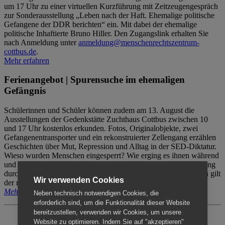
um 17 Uhr zu einer virtuellen Kurzführung mit Zeitzeugengespräch
zur Sonderausstellung „Leben nach der Haft. Ehemalige politische
Gefangene der DDR berichten“ ein. Mit dabei der ehemalige
politische Inhaftierte Bruno Hiller. Den Zugangslink erhalten Sie
nach Anmeldung unter
anmeldung@menschenrechtszentrum-
cottbus.de
.
Mehr erfahren
Ferienangebot | Spurensuche im ehemaligen
Gefängnis
Schülerinnen und Schüler können zudem am 13. August die
Ausstellungen der Gedenkstätte Zuchthaus Cottbus zwischen 10
und 17 Uhr kostenlos erkunden. Fotos, Originalobjekte, zwei
Gefangenentransporter und ein rekonstruierter Zellengang erzählen
Geschichten über Mut, Repression und Alltag in der SED-Diktatur.
Wieso wurden Menschen eingesperrt? Wie erging es ihnen während
und nach der Haft? Der Besuch erfolgt individuell ohne Betreuung
durch das Menschenrechtszentrum Cottbus. Für Begleitpersonen gilt
Wir verwenden Cookies
der reguläre Eintritt (8€ / ermäßigt 5€).
Mehr erfahren
Neben technisch notwendigen Cookies, die
erforderlich sind, um die Funktionalität dieser Website
bereitzustellen, verwenden wir Cookies, um unsere
Website zu optimieren. Indem Sie auf "akzeptieren"