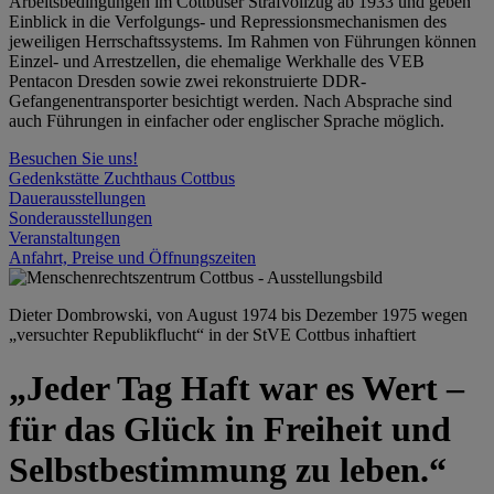
Arbeitsbedingungen im Cottbuser Strafvollzug ab 1933 und geben
Einblick in die Verfolgungs- und Repressionsmechanismen des
jeweiligen Herrschaftssystems. Im Rahmen von Führungen können
Einzel- und Arrestzellen, die ehemalige Werkhalle des VEB
Pentacon Dresden sowie zwei rekonstruierte DDR-
Gefangenentransporter besichtigt werden. Nach Absprache sind
auch Führungen in einfacher oder englischer Sprache möglich.
Besuchen Sie uns!
Gedenkstätte Zuchthaus Cottbus
Dauerausstellungen
Sonderausstellungen
Veranstaltungen
Anfahrt, Preise und Öffnungszeiten
Dieter Dombrowski, von August 1974 bis Dezember 1975 wegen
„versuchter Republikflucht“ in der StVE Cottbus inhaftiert
„Jeder Tag Haft war es Wert –
für das Glück in Freiheit und
Selbstbestimmung zu leben.“