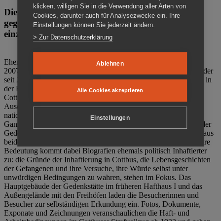
klicken, willigen Sie in die Verwendung aller Arten von
Die Gedenkstätte Zuchthaus Cottbus ist ein Ort
Cookies, darunter auch für Analysezwecke ein. Ihre
gegen das Vergessen. Anschaulich, nah und
Einstellungen können Sie jederzeit ändern.
einzigartig.
> Zur Datenschutzerklärung
Ehemalige politische Häftlinge der DDR gründeten im Oktober
Ablehnen
2007 den Verein Menschenrechtszentrum Cottbus e. V. (MRZ), der
seit 2011 Eigentümer des ehemaligen Gefängnisses (1860-2002) in
der Bautzener Straße und Träger der Gedenkstätte Zuchthaus
Alle Cookies akzeptieren
Cottbus ist. Im Zentrum der Arbeit der Gedenkstätte steht die
Auseinandersetzung mit politischem Unrecht während der
nationalsozialistischen Terrorherrschaft und der SED-Diktatur.
Einstellungen
Ganzjährig zeigen mehrere Dauer- und Sonderausstellungen in der
Gedenkstätte Zuchthaus Cottbus Beispiele politischen Unrechts aus
beiden deutschen Diktaturen des 20. Jahrhunderts. Eine besondere
Bedeutung kommt dabei Biografien ehemals politisch Inhaftierter
zu: die Gründe der Inhaftierung in Cottbus, die Lebensgeschichten
der Gefangenen und ihre Versuche, ihre Würde selbst unter
unwürdigen Bedingungen zu wahren, stehen im Fokus. Das
Hauptgebäude der Gedenkstätte im früheren Hafthaus I und das
Außengelände mit den Freihöfen laden die Besucherinnen und
Besucher zur selbständigen Erkundung ein. Fotos, Dokumente,
Exponate und Zeichnungen veranschaulichen die Haft- und