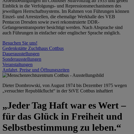
Arbeitsbedingungen im Cottbuser Strafvollzug ab 1933 und geben
Einblick in die Verfolgungs- und Repressionsmechanismen des
jeweiligen Herrschaftssystems. Im Rahmen von Führungen können
Einzel- und Arrestzellen, die ehemalige Werkhalle des VEB
Pentacon Dresden sowie zwei rekonstruierte DDR-
Gefangenentransporter besichtigt werden. Nach Absprache sind
auch Führungen in einfacher oder englischer Sprache möglich.
Besuchen Sie uns!
Gedenkstätte Zuchthaus Cottbus
Dauerausstellungen
Sonderausstellungen
Veranstaltungen
Anfahrt, Preise und Öffnungszeiten
Dieter Dombrowski, von August 1974 bis Dezember 1975 wegen
„versuchter Republikflucht“ in der StVE Cottbus inhaftiert
„Jeder Tag Haft war es Wert –
für das Glück in Freiheit und
Selbstbestimmung zu leben.“