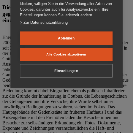
klicken, willigen Sie in die Verwendung aller Arten von
Die Gedenkstätte Zuchthaus Cottbus ist ein Ort
Cookies, darunter auch für Analysezwecke ein. Ihre
gegen das Vergessen. Anschaulich, nah und
Einstellungen können Sie jederzeit ändern.
einzigartig.
> Zur Datenschutzerklärung
Ehemalige politische Häftlinge der DDR gründeten im Oktober
Ablehnen
2007 den Verein Menschenrechtszentrum Cottbus e. V. (MRZ), der
seit 2011 Eigentümer des ehemaligen Gefängnisses (1860-2002) in
der Bautzener Straße und Träger der Gedenkstätte Zuchthaus
Alle Cookies akzeptieren
Cottbus ist. Im Zentrum der Arbeit der Gedenkstätte steht die
Auseinandersetzung mit politischem Unrecht während der
nationalsozialistischen Terrorherrschaft und der SED-Diktatur.
Einstellungen
Ganzjährig zeigen mehrere Dauer- und Sonderausstellungen in der
Gedenkstätte Zuchthaus Cottbus Beispiele politischen Unrechts aus
beiden deutschen Diktaturen des 20. Jahrhunderts. Eine besondere
Bedeutung kommt dabei Biografien ehemals politisch Inhaftierter
zu: die Gründe der Inhaftierung in Cottbus, die Lebensgeschichten
der Gefangenen und ihre Versuche, ihre Würde selbst unter
unwürdigen Bedingungen zu wahren, stehen im Fokus. Das
Hauptgebäude der Gedenkstätte im früheren Hafthaus I und das
Außengelände mit den Freihöfen laden die Besucherinnen und
Besucher zur selbständigen Erkundung ein. Fotos, Dokumente,
Exponate und Zeichnungen veranschaulichen die Haft- und