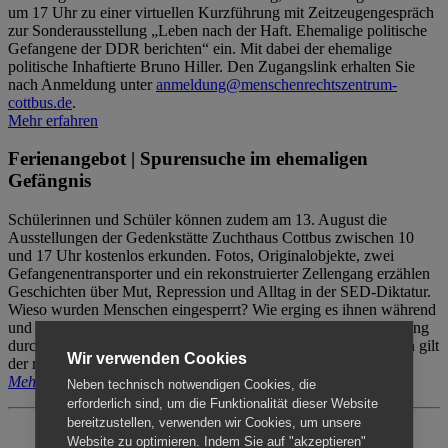
um 17 Uhr zu einer virtuellen Kurzführung mit Zeitzeugengespräch
zur Sonderausstellung „Leben nach der Haft. Ehemalige politische
Gefangene der DDR berichten“ ein. Mit dabei der ehemalige
politische Inhaftierte Bruno Hiller. Den Zugangslink erhalten Sie
nach Anmeldung unter
anmeldung@menschenrechtszentrum-
cottbus.de
.
Mehr erfahren
Ferienangebot | Spurensuche im ehemaligen
Gefängnis
Schülerinnen und Schüler können zudem am 13. August die
Ausstellungen der Gedenkstätte Zuchthaus Cottbus zwischen 10
und 17 Uhr kostenlos erkunden. Fotos, Originalobjekte, zwei
Gefangenentransporter und ein rekonstruierter Zellengang erzählen
Geschichten über Mut, Repression und Alltag in der SED-Diktatur.
Wieso wurden Menschen eingesperrt? Wie erging es ihnen während
und nach der Haft? Der Besuch erfolgt individuell ohne Betreuung
durch das Menschenrechtszentrum Cottbus. Für Begleitpersonen gilt
Wir verwenden Cookies
der reguläre Eintritt (8€ / ermäßigt 5€).
Mehr erfahren
Neben technisch notwendigen Cookies, die
erforderlich sind, um die Funktionalität dieser Website
bereitzustellen, verwenden wir Cookies, um unsere
Website zu optimieren. Indem Sie auf "akzeptieren"