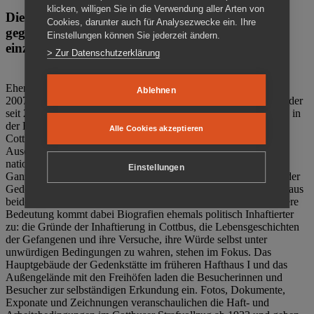
klicken, willigen Sie in die Verwendung aller Arten von
Die Gedenkstätte Zuchthaus Cottbus ist ein Ort
Cookies, darunter auch für Analysezwecke ein. Ihre
gegen das Vergessen. Anschaulich, nah und
Einstellungen können Sie jederzeit ändern.
einzigartig.
> Zur Datenschutzerklärung
Ehemalige politische Häftlinge der DDR gründeten im Oktober
Ablehnen
2007 den Verein Menschenrechtszentrum Cottbus e. V. (MRZ), der
seit 2011 Eigentümer des ehemaligen Gefängnisses (1860-2002) in
der Bautzener Straße und Träger der Gedenkstätte Zuchthaus
Alle Cookies akzeptieren
Cottbus ist. Im Zentrum der Arbeit der Gedenkstätte steht die
Auseinandersetzung mit politischem Unrecht während der
nationalsozialistischen Terrorherrschaft und der SED-Diktatur.
Einstellungen
Ganzjährig zeigen mehrere Dauer- und Sonderausstellungen in der
Gedenkstätte Zuchthaus Cottbus Beispiele politischen Unrechts aus
beiden deutschen Diktaturen des 20. Jahrhunderts. Eine besondere
Bedeutung kommt dabei Biografien ehemals politisch Inhaftierter
zu: die Gründe der Inhaftierung in Cottbus, die Lebensgeschichten
der Gefangenen und ihre Versuche, ihre Würde selbst unter
unwürdigen Bedingungen zu wahren, stehen im Fokus. Das
Hauptgebäude der Gedenkstätte im früheren Hafthaus I und das
Außengelände mit den Freihöfen laden die Besucherinnen und
Besucher zur selbständigen Erkundung ein. Fotos, Dokumente,
Exponate und Zeichnungen veranschaulichen die Haft- und