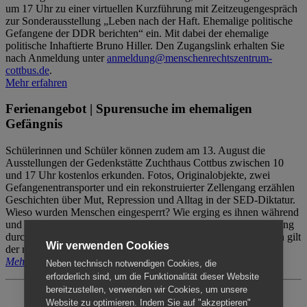
um 17 Uhr zu einer virtuellen Kurzführung mit Zeitzeugengespräch
zur Sonderausstellung „Leben nach der Haft. Ehemalige politische
Gefangene der DDR berichten“ ein. Mit dabei der ehemalige
politische Inhaftierte Bruno Hiller. Den Zugangslink erhalten Sie
nach Anmeldung unter
anmeldung@menschenrechtszentrum-
cottbus.de
.
Mehr erfahren
Ferienangebot | Spurensuche im ehemaligen
Gefängnis
Schülerinnen und Schüler können zudem am 13. August die
Ausstellungen der Gedenkstätte Zuchthaus Cottbus zwischen 10
und 17 Uhr kostenlos erkunden. Fotos, Originalobjekte, zwei
Gefangenentransporter und ein rekonstruierter Zellengang erzählen
Geschichten über Mut, Repression und Alltag in der SED-Diktatur.
Wieso wurden Menschen eingesperrt? Wie erging es ihnen während
und nach der Haft? Der Besuch erfolgt individuell ohne Betreuung
durch das Menschenrechtszentrum Cottbus. Für Begleitpersonen gilt
Wir verwenden Cookies
der reguläre Eintritt (8€ / ermäßigt 5€).
Mehr erfahren
Neben technisch notwendigen Cookies, die
erforderlich sind, um die Funktionalität dieser Website
bereitzustellen, verwenden wir Cookies, um unsere
Website zu optimieren. Indem Sie auf "akzeptieren"