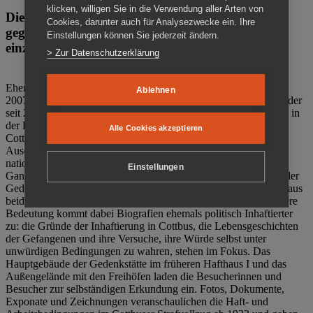
klicken, willigen Sie in die Verwendung aller Arten von
Die Gedenkstätte Zuchthaus Cottbus ist ein Ort
Cookies, darunter auch für Analysezwecke ein. Ihre
gegen das Vergessen. Anschaulich, nah und
Einstellungen können Sie jederzeit ändern.
einzigartig.
> Zur Datenschutzerklärung
Ehemalige politische Häftlinge der DDR gründeten im Oktober
Ablehnen
2007 den Verein Menschenrechtszentrum Cottbus e. V. (MRZ), der
seit 2011 Eigentümer des ehemaligen Gefängnisses (1860-2002) in
der Bautzener Straße und Träger der Gedenkstätte Zuchthaus
Alle Cookies akzeptieren
Cottbus ist. Im Zentrum der Arbeit der Gedenkstätte steht die
Auseinandersetzung mit politischem Unrecht während der
nationalsozialistischen Terrorherrschaft und der SED-Diktatur.
Einstellungen
Ganzjährig zeigen mehrere Dauer- und Sonderausstellungen in der
Gedenkstätte Zuchthaus Cottbus Beispiele politischen Unrechts aus
beiden deutschen Diktaturen des 20. Jahrhunderts. Eine besondere
Bedeutung kommt dabei Biografien ehemals politisch Inhaftierter
zu: die Gründe der Inhaftierung in Cottbus, die Lebensgeschichten
der Gefangenen und ihre Versuche, ihre Würde selbst unter
unwürdigen Bedingungen zu wahren, stehen im Fokus. Das
Hauptgebäude der Gedenkstätte im früheren Hafthaus I und das
Außengelände mit den Freihöfen laden die Besucherinnen und
Besucher zur selbständigen Erkundung ein. Fotos, Dokumente,
Exponate und Zeichnungen veranschaulichen die Haft- und