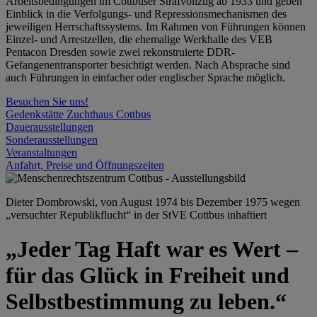
Arbeitsbedingungen im Cottbuser Strafvollzug ab 1933 und geben
Einblick in die Verfolgungs- und Repressionsmechanismen des
jeweiligen Herrschaftssystems. Im Rahmen von Führungen können
Einzel- und Arrestzellen, die ehemalige Werkhalle des VEB
Pentacon Dresden sowie zwei rekonstruierte DDR-
Gefangenentransporter besichtigt werden. Nach Absprache sind
auch Führungen in einfacher oder englischer Sprache möglich.
Besuchen Sie uns!
Gedenkstätte Zuchthaus Cottbus
Dauerausstellungen
Sonderausstellungen
Veranstaltungen
Anfahrt, Preise und Öffnungszeiten
Dieter Dombrowski, von August 1974 bis Dezember 1975 wegen
„versuchter Republikflucht“ in der StVE Cottbus inhaftiert
„Jeder Tag Haft war es Wert –
für das Glück in Freiheit und
Selbstbestimmung zu leben.“