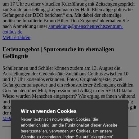
um 17 Uhr zu einer virtuellen Kurzführung mit Zeitzeugengespräch
zur Sonderausstellung „Leben nach der Haft. Ehemalige politische
Gefangene der DDR berichten“ ein. Mit dabei der ehemalige
politische Inhaftierte Bruno Hiller. Den Zugangslink erhalten Sie
nach Anmeldung unter
anmeldung@menschenrechtszentrum-
cottbus.de
.
Mehr erfahren
Ferienangebot | Spurensuche im ehemaligen
Gefängnis
Schülerinnen und Schüler können zudem am 13. August die
Ausstellungen der Gedenkstätte Zuchthaus Cottbus zwischen 10
und 17 Uhr kostenlos erkunden. Fotos, Originalobjekte, zwei
Gefangenentransporter und ein rekonstruierter Zellengang erzählen
Geschichten über Mut, Repression und Alltag in der SED-Diktatur.
Wieso wurden Menschen eingesperrt? Wie erging es ihnen während
und nach der Haft? Der Besuch erfolgt individuell ohne Betreuung
durch das Menschenrechtszentrum Cottbus. Für Begleitpersonen gilt
Wir verwenden Cookies
der reguläre Eintritt (8€ / ermäßigt 5€).
Mehr erfahren
Neben technisch notwendigen Cookies, die
erforderlich sind, um die Funktionalität dieser Website
bereitzustellen, verwenden wir Cookies, um unsere
Website zu optimieren. Indem Sie auf "akzeptieren"