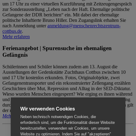
um 17 Uhr zu einer virtuellen Kurzführung mit Zeitzeugengespräch
zur Sonderausstellung „Leben nach der Haft. Ehemalige politische
Gefangene der DDR berichten“ ein. Mit dabei der ehemalige
politische Inhaftierte Bruno Hiller. Den Zugangslink erhalten Sie
nach Anmeldung unter
anmeldung@menschenrechtszentrum-
cottbus.de
.
Mehr erfahren
Ferienangebot | Spurensuche im ehemaligen
Gefängnis
Schülerinnen und Schüler können zudem am 13. August die
Ausstellungen der Gedenkstätte Zuchthaus Cottbus zwischen 10
und 17 Uhr kostenlos erkunden. Fotos, Originalobjekte, zwei
Gefangenentransporter und ein rekonstruierter Zellengang erzählen
Geschichten über Mut, Repression und Alltag in der SED-Diktatur.
Wieso wurden Menschen eingesperrt? Wie erging es ihnen während
und nach der Haft? Der Besuch erfolgt individuell ohne Betreuung
durch das Menschenrechtszentrum Cottbus. Für Begleitpersonen gilt
Wir verwenden Cookies
der reguläre Eintritt (8€ / ermäßigt 5€).
Mehr erfahren
Neben technisch notwendigen Cookies, die
erforderlich sind, um die Funktionalität dieser Website
bereitzustellen, verwenden wir Cookies, um unsere
Website zu optimieren. Indem Sie auf "akzeptieren"