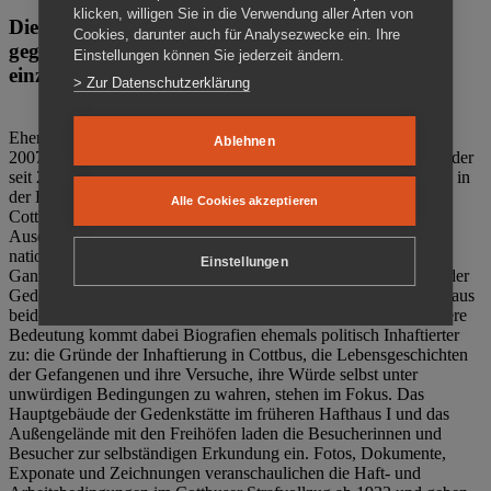
klicken, willigen Sie in die Verwendung aller Arten von
Die Gedenkstätte Zuchthaus Cottbus ist ein Ort
Cookies, darunter auch für Analysezwecke ein. Ihre
gegen das Vergessen. Anschaulich, nah und
Einstellungen können Sie jederzeit ändern.
einzigartig.
> Zur Datenschutzerklärung
Ehemalige politische Häftlinge der DDR gründeten im Oktober
Ablehnen
2007 den Verein Menschenrechtszentrum Cottbus e. V. (MRZ), der
seit 2011 Eigentümer des ehemaligen Gefängnisses (1860-2002) in
der Bautzener Straße und Träger der Gedenkstätte Zuchthaus
Alle Cookies akzeptieren
Cottbus ist. Im Zentrum der Arbeit der Gedenkstätte steht die
Auseinandersetzung mit politischem Unrecht während der
nationalsozialistischen Terrorherrschaft und der SED-Diktatur.
Einstellungen
Ganzjährig zeigen mehrere Dauer- und Sonderausstellungen in der
Gedenkstätte Zuchthaus Cottbus Beispiele politischen Unrechts aus
beiden deutschen Diktaturen des 20. Jahrhunderts. Eine besondere
Bedeutung kommt dabei Biografien ehemals politisch Inhaftierter
zu: die Gründe der Inhaftierung in Cottbus, die Lebensgeschichten
der Gefangenen und ihre Versuche, ihre Würde selbst unter
unwürdigen Bedingungen zu wahren, stehen im Fokus. Das
Hauptgebäude der Gedenkstätte im früheren Hafthaus I und das
Außengelände mit den Freihöfen laden die Besucherinnen und
Besucher zur selbständigen Erkundung ein. Fotos, Dokumente,
Exponate und Zeichnungen veranschaulichen die Haft- und