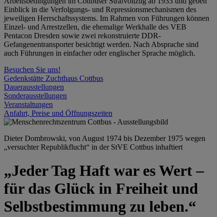
Arbeitsbedingungen im Cottbuser Strafvollzug ab 1933 und geben
Einblick in die Verfolgungs- und Repressionsmechanismen des
jeweiligen Herrschaftssystems. Im Rahmen von Führungen können
Einzel- und Arrestzellen, die ehemalige Werkhalle des VEB
Pentacon Dresden sowie zwei rekonstruierte DDR-
Gefangenentransporter besichtigt werden. Nach Absprache sind
auch Führungen in einfacher oder englischer Sprache möglich.
Besuchen Sie uns!
Gedenkstätte Zuchthaus Cottbus
Dauerausstellungen
Sonderausstellungen
Veranstaltungen
Anfahrt, Preise und Öffnungszeiten
Dieter Dombrowski, von August 1974 bis Dezember 1975 wegen
„versuchter Republikflucht“ in der StVE Cottbus inhaftiert
„Jeder Tag Haft war es Wert –
für das Glück in Freiheit und
Selbstbestimmung zu leben.“