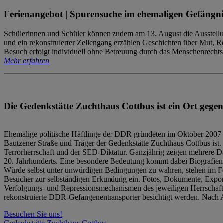
Ferienangebot | Spurensuche im ehemaligen Gefängni
Schülerinnen und Schüler können zudem am 13. August die Ausstellu
und ein rekonstruierter Zellengang erzählen Geschichten über Mut, 
Besuch erfolgt individuell ohne Betreuung durch das Menschenrechtszen
Mehr erfahren
Die Gedenkstätte Zuchthaus Cottbus ist ein Ort gegen
Ehemalige politische Häftlinge der DDR gründeten im Oktober 2007 
Bautzener Straße und Träger der Gedenkstätte Zuchthaus Cottbus ist. 
Terrorherrschaft und der SED-Diktatur. Ganzjährig zeigen mehrere Da
20. Jahrhunderts. Eine besondere Bedeutung kommt dabei Biografien e
Würde selbst unter unwürdigen Bedingungen zu wahren, stehen im Fo
Besucher zur selbständigen Erkundung ein. Fotos, Dokumente, Expon
Verfolgungs- und Repressionsmechanismen des jeweiligen Herrschaf
rekonstruierte DDR-Gefangenentransporter besichtigt werden. Nach A
Besuchen Sie uns!
Gedenkstätte Zuchthaus Cottbus