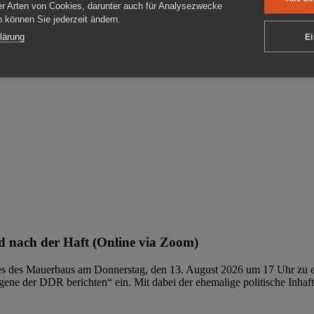
er Arten von Cookies, darunter auch für Analysezwecke
en können Sie jederzeit ändern.
ben
lärung
Ei
 nach der Haft (Online via Zoom)
ages des Mauerbaus am Donnerstag, den 13. August 2026 um 17 Uhr zu e
ene der DDR berichten“ ein. Mit dabei der ehemalige politische Inhaf