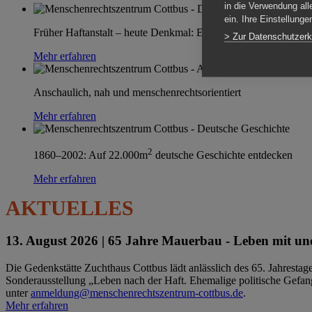
in die Verwendung all
ein. Ihre Einstellung
Früher Haftanstalt – heute Denkmal: Einen Ort im Wandel erle
> Zur Datenschutzerk
Mehr erfahren
Anschaulich, nah und menschenrechtsorientiert
Mehr erfahren
2
1860–2002: Auf 22.000m
deutsche Geschichte entdecken
Mehr erfahren
AKTUELLES
13. August 2026 |
65 Jahre Mauerbau - Leben mit und
Die Gedenkstätte Zuchthaus Cottbus lädt anlässlich des 65. Jahrest
Sonderausstellung „Leben nach der Haft. Ehemalige politische Gefang
unter
anmeldung@menschenrechtszentrum-cottbus.de
.
Mehr erfahren