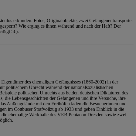
enlos erkunden. Fotos, Originalobjekte, zwei Gefangenentransporter
ngesperrt? Wie erging es ihnen während und nach der Haft? Der
äßigt 5€).
 Eigentümer des ehemaligen Gefängnisses (1860-2002) in der
it politischem Unrecht während der nationalsozialistischen
eispiele politischen Unrechts aus beiden deutschen Diktaturen des
us, die Lebensgeschichten der Gefangenen und ihre Versuche, ihre
das Außengelände mit den Freihöfen laden die Besucherinnen und
en im Cottbuser Strafvollzug ab 1933 und geben Einblick in die
, die ehemalige Werkhalle des VEB Pentacon Dresden sowie zwei
öglich.