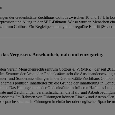
s
ngen der Gedenkstätte Zuchthaus Cottbus zwischen 10 und 17 Uhr kost
Repression und Alltag in der SED-Diktatur. Wieso wurden Menschen ei
trum Cottbus. Für Begleitpersonen gilt der reguläre Eintritt (8€ / erm
 das Vergessen. Anschaulich, nah und einzigartig.
den Verein Menschenrechtszentrum Cottbus e. V. (MRZ), der seit 2011
Im Zentrum der Arbeit der Gedenkstätte steht die Auseinandersetzung m
uer- und Sonderausstellungen in der Gedenkstätte Zuchthaus Cottbus B
hemals politisch Inhaftierter zu: die Gründe der Inhaftierung in Cottb
kus. Das Hauptgebäude der Gedenkstätte im früheren Hafthaus I und 
ate und Zeichnungen veranschaulichen die Haft- und Arbeitsbedingung
tssystems. Im Rahmen von Führungen können Einzel- und Arrestzellen
bsprache sind auch Führungen in einfacher oder englischer Sprache m