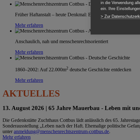
in die Verwendung all
ein. Ihre Einstellung
Früher Haftanstalt – heute Denkmal: Einen Ort im Wandel erle
> Zur Datenschutzerk
Mehr erfahren
Anschaulich, nah und menschenrechtsorientiert
Mehr erfahren
2
1860–2002: Auf 22.000m
deutsche Geschichte entdecken
Mehr erfahren
AKTUELLES
13. August 2026 |
65 Jahre Mauerbau - Leben mit und
Die Gedenkstätte Zuchthaus Cottbus lädt anlässlich des 65. Jahrest
Sonderausstellung „Leben nach der Haft. Ehemalige politische Gefang
unter
anmeldung@menschenrechtszentrum-cottbus.de
.
Mehr erfahren