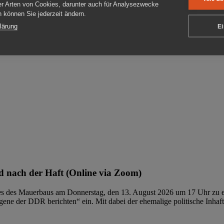
er Arten von Cookies, darunter auch für Analysezwecke
en können Sie jederzeit ändern.
ben
lärung
Ei
 nach der Haft (Online via Zoom)
ages des Mauerbaus am Donnerstag, den 13. August 2026 um 17 Uhr zu e
ene der DDR berichten“ ein. Mit dabei der ehemalige politische Inhaf