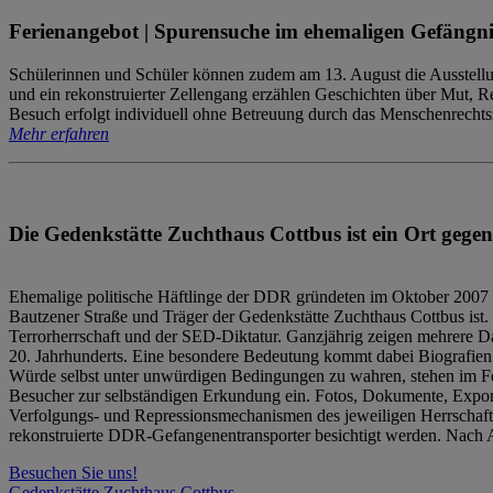
Ferienangebot | Spurensuche im ehemaligen Gefängni
Schülerinnen und Schüler können zudem am 13. August die Ausstellu
und ein rekonstruierter Zellengang erzählen Geschichten über Mut, 
Besuch erfolgt individuell ohne Betreuung durch das Menschenrechtszen
Mehr erfahren
Die Gedenkstätte Zuchthaus Cottbus ist ein Ort gegen
Ehemalige politische Häftlinge der DDR gründeten im Oktober 2007 
Bautzener Straße und Träger der Gedenkstätte Zuchthaus Cottbus ist. 
Terrorherrschaft und der SED-Diktatur. Ganzjährig zeigen mehrere Da
20. Jahrhunderts. Eine besondere Bedeutung kommt dabei Biografien e
Würde selbst unter unwürdigen Bedingungen zu wahren, stehen im Fo
Besucher zur selbständigen Erkundung ein. Fotos, Dokumente, Expon
Verfolgungs- und Repressionsmechanismen des jeweiligen Herrschaf
rekonstruierte DDR-Gefangenentransporter besichtigt werden. Nach A
Besuchen Sie uns!
Gedenkstätte Zuchthaus Cottbus