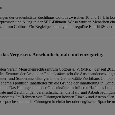
s
ngen der Gedenkstätte Zuchthaus Cottbus zwischen 10 und 17 Uhr kost
Repression und Alltag in der SED-Diktatur. Wieso wurden Menschen ei
trum Cottbus. Für Begleitpersonen gilt der reguläre Eintritt (8€ / erm
 das Vergessen. Anschaulich, nah und einzigartig.
den Verein Menschenrechtszentrum Cottbus e. V. (MRZ), der seit 2011
Im Zentrum der Arbeit der Gedenkstätte steht die Auseinandersetzung m
uer- und Sonderausstellungen in der Gedenkstätte Zuchthaus Cottbus B
hemals politisch Inhaftierter zu: die Gründe der Inhaftierung in Cottb
kus. Das Hauptgebäude der Gedenkstätte im früheren Hafthaus I und 
ate und Zeichnungen veranschaulichen die Haft- und Arbeitsbedingung
tssystems. Im Rahmen von Führungen können Einzel- und Arrestzellen
bsprache sind auch Führungen in einfacher oder englischer Sprache m