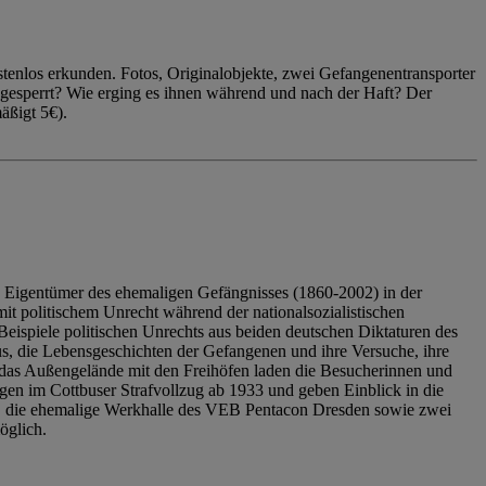
enlos erkunden. Fotos, Originalobjekte, zwei Gefangenentransporter
ngesperrt? Wie erging es ihnen während und nach der Haft? Der
äßigt 5€).
 Eigentümer des ehemaligen Gefängnisses (1860-2002) in der
it politischem Unrecht während der nationalsozialistischen
eispiele politischen Unrechts aus beiden deutschen Diktaturen des
us, die Lebensgeschichten der Gefangenen und ihre Versuche, ihre
das Außengelände mit den Freihöfen laden die Besucherinnen und
en im Cottbuser Strafvollzug ab 1933 und geben Einblick in die
, die ehemalige Werkhalle des VEB Pentacon Dresden sowie zwei
öglich.