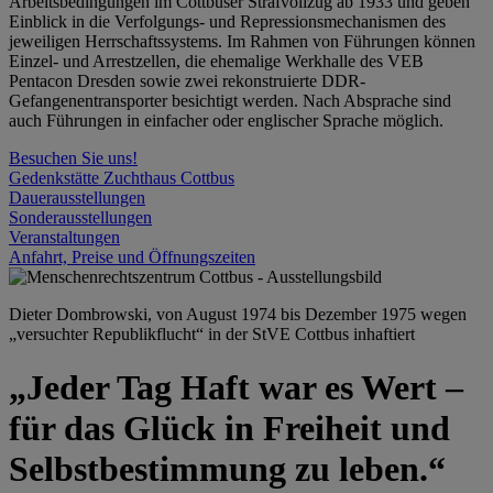
Arbeitsbedingungen im Cottbuser Strafvollzug ab 1933 und geben
Einblick in die Verfolgungs- und Repressionsmechanismen des
jeweiligen Herrschaftssystems. Im Rahmen von Führungen können
Einzel- und Arrestzellen, die ehemalige Werkhalle des VEB
Pentacon Dresden sowie zwei rekonstruierte DDR-
Gefangenentransporter besichtigt werden. Nach Absprache sind
auch Führungen in einfacher oder englischer Sprache möglich.
Besuchen Sie uns!
Gedenkstätte Zuchthaus Cottbus
Dauerausstellungen
Sonderausstellungen
Veranstaltungen
Anfahrt, Preise und Öffnungszeiten
Dieter Dombrowski, von August 1974 bis Dezember 1975 wegen
„versuchter Republikflucht“ in der StVE Cottbus inhaftiert
„Jeder Tag Haft war es Wert –
für das Glück in Freiheit und
Selbstbestimmung zu leben.“