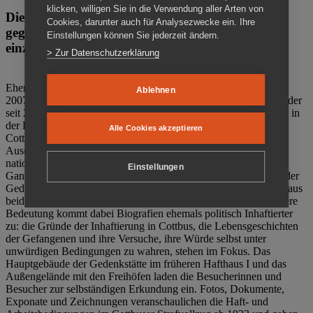
klicken, willigen Sie in die Verwendung aller Arten von
Die Gedenkstätte Zuchthaus Cottbus ist ein Ort
Cookies, darunter auch für Analysezwecke ein. Ihre
gegen das Vergessen. Anschaulich, nah und
Einstellungen können Sie jederzeit ändern.
einzigartig.
> Zur Datenschutzerklärung
Ehemalige politische Häftlinge der DDR gründeten im Oktober
Ablehnen
2007 den Verein Menschenrechtszentrum Cottbus e. V. (MRZ), der
seit 2011 Eigentümer des ehemaligen Gefängnisses (1860-2002) in
der Bautzener Straße und Träger der Gedenkstätte Zuchthaus
Alle Cookies akzeptieren
Cottbus ist. Im Zentrum der Arbeit der Gedenkstätte steht die
Auseinandersetzung mit politischem Unrecht während der
nationalsozialistischen Terrorherrschaft und der SED-Diktatur.
Einstellungen
Ganzjährig zeigen mehrere Dauer- und Sonderausstellungen in der
Gedenkstätte Zuchthaus Cottbus Beispiele politischen Unrechts aus
beiden deutschen Diktaturen des 20. Jahrhunderts. Eine besondere
Bedeutung kommt dabei Biografien ehemals politisch Inhaftierter
zu: die Gründe der Inhaftierung in Cottbus, die Lebensgeschichten
der Gefangenen und ihre Versuche, ihre Würde selbst unter
unwürdigen Bedingungen zu wahren, stehen im Fokus. Das
Hauptgebäude der Gedenkstätte im früheren Hafthaus I und das
Außengelände mit den Freihöfen laden die Besucherinnen und
Besucher zur selbständigen Erkundung ein. Fotos, Dokumente,
Exponate und Zeichnungen veranschaulichen die Haft- und