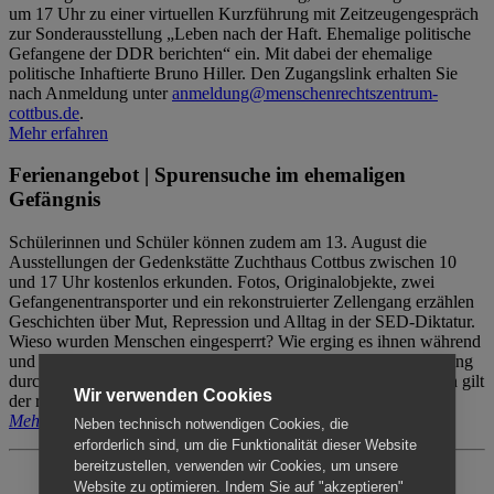
um 17 Uhr zu einer virtuellen Kurzführung mit Zeitzeugengespräch
zur Sonderausstellung „Leben nach der Haft. Ehemalige politische
Gefangene der DDR berichten“ ein. Mit dabei der ehemalige
politische Inhaftierte Bruno Hiller. Den Zugangslink erhalten Sie
nach Anmeldung unter
anmeldung@menschenrechtszentrum-
cottbus.de
.
Mehr erfahren
Ferienangebot | Spurensuche im ehemaligen
Gefängnis
Schülerinnen und Schüler können zudem am 13. August die
Ausstellungen der Gedenkstätte Zuchthaus Cottbus zwischen 10
und 17 Uhr kostenlos erkunden. Fotos, Originalobjekte, zwei
Gefangenentransporter und ein rekonstruierter Zellengang erzählen
Geschichten über Mut, Repression und Alltag in der SED-Diktatur.
Wieso wurden Menschen eingesperrt? Wie erging es ihnen während
und nach der Haft? Der Besuch erfolgt individuell ohne Betreuung
durch das Menschenrechtszentrum Cottbus. Für Begleitpersonen gilt
Wir verwenden Cookies
der reguläre Eintritt (8€ / ermäßigt 5€).
Mehr erfahren
Neben technisch notwendigen Cookies, die
erforderlich sind, um die Funktionalität dieser Website
bereitzustellen, verwenden wir Cookies, um unsere
Website zu optimieren. Indem Sie auf "akzeptieren"