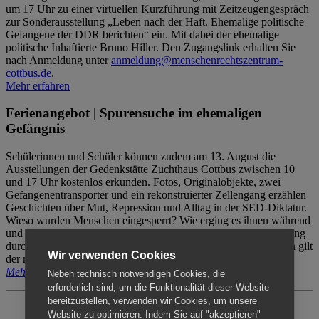
um 17 Uhr zu einer virtuellen Kurzführung mit Zeitzeugengespräch
zur Sonderausstellung „Leben nach der Haft. Ehemalige politische
Gefangene der DDR berichten“ ein. Mit dabei der ehemalige
politische Inhaftierte Bruno Hiller. Den Zugangslink erhalten Sie
nach Anmeldung unter
anmeldung@menschenrechtszentrum-
cottbus.de
.
Mehr erfahren
Ferienangebot | Spurensuche im ehemaligen
Gefängnis
Schülerinnen und Schüler können zudem am 13. August die
Ausstellungen der Gedenkstätte Zuchthaus Cottbus zwischen 10
und 17 Uhr kostenlos erkunden. Fotos, Originalobjekte, zwei
Gefangenentransporter und ein rekonstruierter Zellengang erzählen
Geschichten über Mut, Repression und Alltag in der SED-Diktatur.
Wieso wurden Menschen eingesperrt? Wie erging es ihnen während
und nach der Haft? Der Besuch erfolgt individuell ohne Betreuung
durch das Menschenrechtszentrum Cottbus. Für Begleitpersonen gilt
Wir verwenden Cookies
der reguläre Eintritt (8€ / ermäßigt 5€).
Mehr erfahren
Neben technisch notwendigen Cookies, die
erforderlich sind, um die Funktionalität dieser Website
bereitzustellen, verwenden wir Cookies, um unsere
Website zu optimieren. Indem Sie auf "akzeptieren"