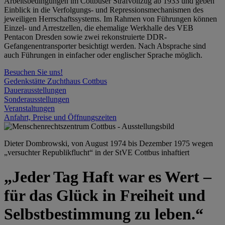
Arbeitsbedingungen im Cottbuser Strafvollzug ab 1933 und geben
Einblick in die Verfolgungs- und Repressionsmechanismen des
jeweiligen Herrschaftssystems. Im Rahmen von Führungen können
Einzel- und Arrestzellen, die ehemalige Werkhalle des VEB
Pentacon Dresden sowie zwei rekonstruierte DDR-
Gefangenentransporter besichtigt werden. Nach Absprache sind
auch Führungen in einfacher oder englischer Sprache möglich.
Besuchen Sie uns!
Gedenkstätte Zuchthaus Cottbus
Dauerausstellungen
Sonderausstellungen
Veranstaltungen
Anfahrt, Preise und Öffnungszeiten
Dieter Dombrowski, von August 1974 bis Dezember 1975 wegen
„versuchter Republikflucht“ in der StVE Cottbus inhaftiert
„Jeder Tag Haft war es Wert –
für das Glück in Freiheit und
Selbstbestimmung zu leben.“