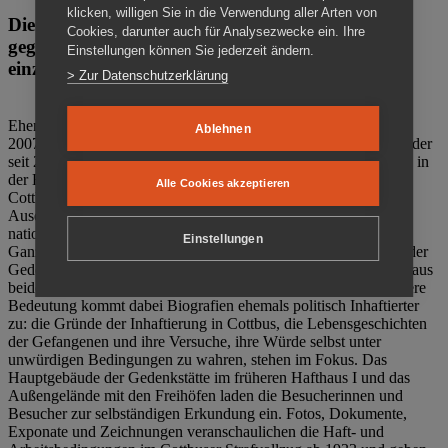
klicken, willigen Sie in die Verwendung aller Arten von
Die Gedenkstätte Zuchthaus Cottbus ist ein Ort
Cookies, darunter auch für Analysezwecke ein. Ihre
gegen das Vergessen. Anschaulich, nah und
Einstellungen können Sie jederzeit ändern.
einzigartig.
> Zur Datenschutzerklärung
Ehemalige politische Häftlinge der DDR gründeten im Oktober
Ablehnen
2007 den Verein Menschenrechtszentrum Cottbus e. V. (MRZ), der
seit 2011 Eigentümer des ehemaligen Gefängnisses (1860-2002) in
der Bautzener Straße und Träger der Gedenkstätte Zuchthaus
Alle Cookies akzeptieren
Cottbus ist. Im Zentrum der Arbeit der Gedenkstätte steht die
Auseinandersetzung mit politischem Unrecht während der
nationalsozialistischen Terrorherrschaft und der SED-Diktatur.
Einstellungen
Ganzjährig zeigen mehrere Dauer- und Sonderausstellungen in der
Gedenkstätte Zuchthaus Cottbus Beispiele politischen Unrechts aus
beiden deutschen Diktaturen des 20. Jahrhunderts. Eine besondere
Bedeutung kommt dabei Biografien ehemals politisch Inhaftierter
zu: die Gründe der Inhaftierung in Cottbus, die Lebensgeschichten
der Gefangenen und ihre Versuche, ihre Würde selbst unter
unwürdigen Bedingungen zu wahren, stehen im Fokus. Das
Hauptgebäude der Gedenkstätte im früheren Hafthaus I und das
Außengelände mit den Freihöfen laden die Besucherinnen und
Besucher zur selbständigen Erkundung ein. Fotos, Dokumente,
Exponate und Zeichnungen veranschaulichen die Haft- und