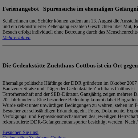
Ferienangebot | Spurensuche im ehemaligen Gefängni
Schülerinnen und Schüler können zudem am 13. August die Ausstellu
und ein rekonstruierter Zellengang erzählen Geschichten über Mut, 
Besuch erfolgt individuell ohne Betreuung durch das Menschenrechtszen
Mehr erfahren
Die Gedenkstätte Zuchthaus Cottbus ist ein Ort gegen
Ehemalige politische Häftlinge der DDR gründeten im Oktober 2007 
Bautzener Straße und Träger der Gedenkstätte Zuchthaus Cottbus ist. 
Terrorherrschaft und der SED-Diktatur. Ganzjährig zeigen mehrere Da
20. Jahrhunderts. Eine besondere Bedeutung kommt dabei Biografien e
Würde selbst unter unwürdigen Bedingungen zu wahren, stehen im Fo
Besucher zur selbständigen Erkundung ein. Fotos, Dokumente, Expon
Verfolgungs- und Repressionsmechanismen des jeweiligen Herrschaf
rekonstruierte DDR-Gefangenentransporter besichtigt werden. Nach A
Besuchen Sie uns!
Gedenkstätte Zuchthaus Cottbus