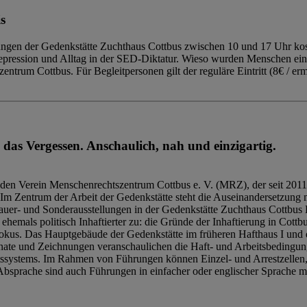
s
ngen der Gedenkstätte Zuchthaus Cottbus zwischen 10 und 17 Uhr kost
Repression und Alltag in der SED-Diktatur. Wieso wurden Menschen ei
trum Cottbus. Für Begleitpersonen gilt der reguläre Eintritt (8€ / erm
 das Vergessen. Anschaulich, nah und einzigartig.
den Verein Menschenrechtszentrum Cottbus e. V. (MRZ), der seit 2011
Im Zentrum der Arbeit der Gedenkstätte steht die Auseinandersetzung m
uer- und Sonderausstellungen in der Gedenkstätte Zuchthaus Cottbus B
hemals politisch Inhaftierter zu: die Gründe der Inhaftierung in Cottb
kus. Das Hauptgebäude der Gedenkstätte im früheren Hafthaus I und 
ate und Zeichnungen veranschaulichen die Haft- und Arbeitsbedingung
tssystems. Im Rahmen von Führungen können Einzel- und Arrestzellen
bsprache sind auch Führungen in einfacher oder englischer Sprache m