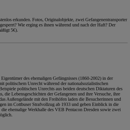
enlos erkunden. Fotos, Originalobjekte, zwei Gefangenentransporter
ngesperrt? Wie erging es ihnen während und nach der Haft? Der
äßigt 5€).
 Eigentümer des ehemaligen Gefängnisses (1860-2002) in der
it politischem Unrecht während der nationalsozialistischen
eispiele politischen Unrechts aus beiden deutschen Diktaturen des
us, die Lebensgeschichten der Gefangenen und ihre Versuche, ihre
das Außengelände mit den Freihöfen laden die Besucherinnen und
en im Cottbuser Strafvollzug ab 1933 und geben Einblick in die
, die ehemalige Werkhalle des VEB Pentacon Dresden sowie zwei
öglich.