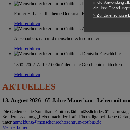
in die Verwendung all
ein. Ihre Einstellung
Früher Haftanstalt – heute Denkmal: Einen Ort im Wandel erle
> Zur Datenschutzerk
Mehr erfahren
Anschaulich, nah und menschenrechtsorientiert
Mehr erfahren
2
1860–2002: Auf 22.000m
deutsche Geschichte entdecken
Mehr erfahren
AKTUELLES
13. August 2026 |
65 Jahre Mauerbau - Leben mit und
Die Gedenkstätte Zuchthaus Cottbus lädt anlässlich des 65. Jahrest
Sonderausstellung „Leben nach der Haft. Ehemalige politische Gefang
unter
anmeldung@menschenrechtszentrum-cottbus.de
.
Mehr erfahren