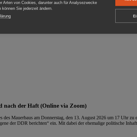
er Arten von Cookies, darunter auch für Analysezwecke
en können Sie jederzeit ändern.
ben
lärung
Ei
 nach der Haft (Online via Zoom)
ages des Mauerbaus am Donnerstag, den 13. August 2026 um 17 Uhr zu e
ene der DDR berichten“ ein. Mit dabei der ehemalige politische Inhaf