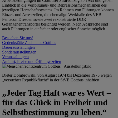
Arbeitsbedingungen im Cottbuser Strafvollzug ab 1933 und geben
Einblick in die Verfolgungs- und Repressionsmechanismen des
jeweiligen Herrschaftssystems. Im Rahmen von Führungen können
Einzel- und Arrestzellen, die ehemalige Werkhalle des VEB
Pentacon Dresden sowie zwei rekonstruierte DDR-
Gefangenentransporter besichtigt werden. Nach Absprache sind
auch Führungen in einfacher oder englischer Sprache möglich.
Besuchen Sie uns!
Gedenkstätte Zuchthaus Cottbus
Dauerausstellungen
Sonderausstellungen
Veranstaltungen
Anfahrt, Preise und Öffnungszeiten
Dieter Dombrowski, von August 1974 bis Dezember 1975 wegen
„versuchter Republikflucht“ in der StVE Cottbus inhaftiert
„Jeder Tag Haft war es Wert –
für das Glück in Freiheit und
Selbstbestimmung zu leben.“