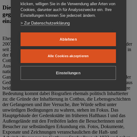
klicken, willigen Sie in die Verwendung aller Arten von
Die Gedenkstätte Zuchthaus Cottbus ist ein Ort
Cookies, darunter auch für Analysezwecke ein. Ihre
gegen das Vergessen. Anschaulich, nah und
Einstellungen können Sie jederzeit ändern.
einzigartig.
> Zur Datenschutzerklärung
Ehemalige politische Häftlinge der DDR gründeten im Oktober
Ablehnen
2007 den Verein Menschenrechtszentrum Cottbus e. V. (MRZ), der
seit 2011 Eigentümer des ehemaligen Gefängnisses (1860-2002) in
der Bautzener Straße und Träger der Gedenkstätte Zuchthaus
Alle Cookies akzeptieren
Cottbus ist. Im Zentrum der Arbeit der Gedenkstätte steht die
Auseinandersetzung mit politischem Unrecht während der
nationalsozialistischen Terrorherrschaft und der SED-Diktatur.
Einstellungen
Ganzjährig zeigen mehrere Dauer- und Sonderausstellungen in der
Gedenkstätte Zuchthaus Cottbus Beispiele politischen Unrechts aus
beiden deutschen Diktaturen des 20. Jahrhunderts. Eine besondere
Bedeutung kommt dabei Biografien ehemals politisch Inhaftierter
zu: die Gründe der Inhaftierung in Cottbus, die Lebensgeschichten
der Gefangenen und ihre Versuche, ihre Würde selbst unter
unwürdigen Bedingungen zu wahren, stehen im Fokus. Das
Hauptgebäude der Gedenkstätte im früheren Hafthaus I und das
Außengelände mit den Freihöfen laden die Besucherinnen und
Besucher zur selbständigen Erkundung ein. Fotos, Dokumente,
Exponate und Zeichnungen veranschaulichen die Haft- und