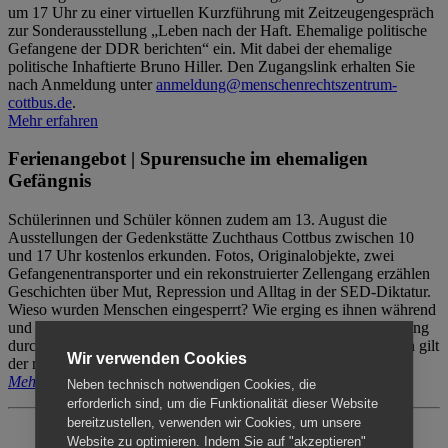
um 17 Uhr zu einer virtuellen Kurzführung mit Zeitzeugengespräch
zur Sonderausstellung „Leben nach der Haft. Ehemalige politische
Gefangene der DDR berichten“ ein. Mit dabei der ehemalige
politische Inhaftierte Bruno Hiller. Den Zugangslink erhalten Sie
nach Anmeldung unter
anmeldung@menschenrechtszentrum-
cottbus.de
.
Mehr erfahren
Ferienangebot | Spurensuche im ehemaligen
Gefängnis
Schülerinnen und Schüler können zudem am 13. August die
Ausstellungen der Gedenkstätte Zuchthaus Cottbus zwischen 10
und 17 Uhr kostenlos erkunden. Fotos, Originalobjekte, zwei
Gefangenentransporter und ein rekonstruierter Zellengang erzählen
Geschichten über Mut, Repression und Alltag in der SED-Diktatur.
Wieso wurden Menschen eingesperrt? Wie erging es ihnen während
und nach der Haft? Der Besuch erfolgt individuell ohne Betreuung
durch das Menschenrechtszentrum Cottbus. Für Begleitpersonen gilt
Wir verwenden Cookies
der reguläre Eintritt (8€ / ermäßigt 5€).
Mehr erfahren
Neben technisch notwendigen Cookies, die
erforderlich sind, um die Funktionalität dieser Website
bereitzustellen, verwenden wir Cookies, um unsere
Website zu optimieren. Indem Sie auf "akzeptieren"