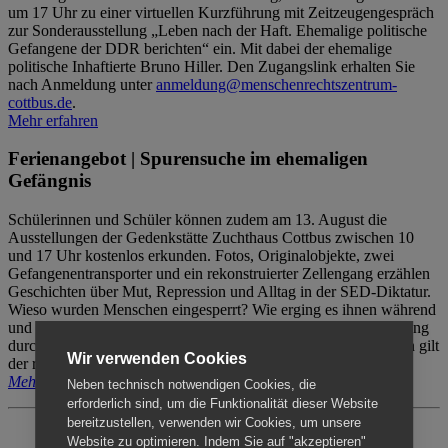
um 17 Uhr zu einer virtuellen Kurzführung mit Zeitzeugengespräch
zur Sonderausstellung „Leben nach der Haft. Ehemalige politische
Gefangene der DDR berichten“ ein. Mit dabei der ehemalige
politische Inhaftierte Bruno Hiller. Den Zugangslink erhalten Sie
nach Anmeldung unter
anmeldung@menschenrechtszentrum-
cottbus.de
.
Mehr erfahren
Ferienangebot | Spurensuche im ehemaligen
Gefängnis
Schülerinnen und Schüler können zudem am 13. August die
Ausstellungen der Gedenkstätte Zuchthaus Cottbus zwischen 10
und 17 Uhr kostenlos erkunden. Fotos, Originalobjekte, zwei
Gefangenentransporter und ein rekonstruierter Zellengang erzählen
Geschichten über Mut, Repression und Alltag in der SED-Diktatur.
Wieso wurden Menschen eingesperrt? Wie erging es ihnen während
und nach der Haft? Der Besuch erfolgt individuell ohne Betreuung
durch das Menschenrechtszentrum Cottbus. Für Begleitpersonen gilt
Wir verwenden Cookies
der reguläre Eintritt (8€ / ermäßigt 5€).
Mehr erfahren
Neben technisch notwendigen Cookies, die
erforderlich sind, um die Funktionalität dieser Website
bereitzustellen, verwenden wir Cookies, um unsere
Website zu optimieren. Indem Sie auf "akzeptieren"