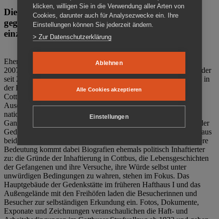
klicken, willigen Sie in die Verwendung aller Arten von
Die Gedenkstätte Zuchthaus Cottbus ist ein Ort
Cookies, darunter auch für Analysezwecke ein. Ihre
gegen das Vergessen. Anschaulich, nah und
Einstellungen können Sie jederzeit ändern.
einzigartig.
> Zur Datenschutzerklärung
Ehemalige politische Häftlinge der DDR gründeten im Oktober
Ablehnen
2007 den Verein Menschenrechtszentrum Cottbus e. V. (MRZ), der
seit 2011 Eigentümer des ehemaligen Gefängnisses (1860-2002) in
der Bautzener Straße und Träger der Gedenkstätte Zuchthaus
Alle Cookies akzeptieren
Cottbus ist. Im Zentrum der Arbeit der Gedenkstätte steht die
Auseinandersetzung mit politischem Unrecht während der
nationalsozialistischen Terrorherrschaft und der SED-Diktatur.
Einstellungen
Ganzjährig zeigen mehrere Dauer- und Sonderausstellungen in der
Gedenkstätte Zuchthaus Cottbus Beispiele politischen Unrechts aus
beiden deutschen Diktaturen des 20. Jahrhunderts. Eine besondere
Bedeutung kommt dabei Biografien ehemals politisch Inhaftierter
zu: die Gründe der Inhaftierung in Cottbus, die Lebensgeschichten
der Gefangenen und ihre Versuche, ihre Würde selbst unter
unwürdigen Bedingungen zu wahren, stehen im Fokus. Das
Hauptgebäude der Gedenkstätte im früheren Hafthaus I und das
Außengelände mit den Freihöfen laden die Besucherinnen und
Besucher zur selbständigen Erkundung ein. Fotos, Dokumente,
Exponate und Zeichnungen veranschaulichen die Haft- und