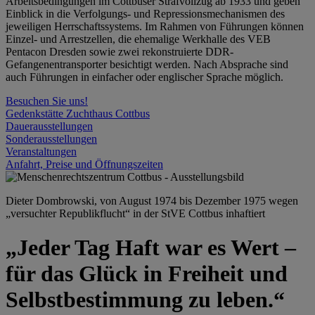
Arbeitsbedingungen im Cottbuser Strafvollzug ab 1933 und geben
Einblick in die Verfolgungs- und Repressionsmechanismen des
jeweiligen Herrschaftssystems. Im Rahmen von Führungen können
Einzel- und Arrestzellen, die ehemalige Werkhalle des VEB
Pentacon Dresden sowie zwei rekonstruierte DDR-
Gefangenentransporter besichtigt werden. Nach Absprache sind
auch Führungen in einfacher oder englischer Sprache möglich.
Besuchen Sie uns!
Gedenkstätte Zuchthaus Cottbus
Dauerausstellungen
Sonderausstellungen
Veranstaltungen
Anfahrt, Preise und Öffnungszeiten
Dieter Dombrowski, von August 1974 bis Dezember 1975 wegen
„versuchter Republikflucht“ in der StVE Cottbus inhaftiert
„Jeder Tag Haft war es Wert –
für das Glück in Freiheit und
Selbstbestimmung zu leben.“