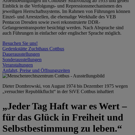
Arbeitsbedingungen im Cottbuser Strafvollzug ab 1933 und geben
Einblick in die Verfolgungs- und Repressionsmechanismen des
jeweiligen Herrschaftssystems. Im Rahmen von Führungen können
Einzel- und Arrestzellen, die ehemalige Werkhalle des VEB
Pentacon Dresden sowie zwei rekonstruierte DDR-
Gefangenentransporter besichtigt werden. Nach Absprache sind
auch Führungen in einfacher oder englischer Sprache möglich.
Besuchen Sie uns!
Gedenkstätte Zuchthaus Cottbus
Dauerausstellungen
Sonderausstellungen
Veranstaltungen
Anfahrt, Preise und Öffnungszeiten
Dieter Dombrowski, von August 1974 bis Dezember 1975 wegen
„versuchter Republikflucht“ in der StVE Cottbus inhaftiert
„Jeder Tag Haft war es Wert –
für das Glück in Freiheit und
Selbstbestimmung zu leben.“