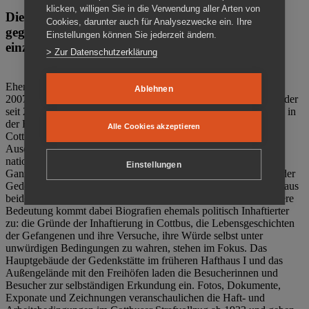
klicken, willigen Sie in die Verwendung aller Arten von
Die Gedenkstätte Zuchthaus Cottbus ist ein Ort
Cookies, darunter auch für Analysezwecke ein. Ihre
gegen das Vergessen. Anschaulich, nah und
Einstellungen können Sie jederzeit ändern.
einzigartig.
> Zur Datenschutzerklärung
Ehemalige politische Häftlinge der DDR gründeten im Oktober
Ablehnen
2007 den Verein Menschenrechtszentrum Cottbus e. V. (MRZ), der
seit 2011 Eigentümer des ehemaligen Gefängnisses (1860-2002) in
der Bautzener Straße und Träger der Gedenkstätte Zuchthaus
Alle Cookies akzeptieren
Cottbus ist. Im Zentrum der Arbeit der Gedenkstätte steht die
Auseinandersetzung mit politischem Unrecht während der
nationalsozialistischen Terrorherrschaft und der SED-Diktatur.
Einstellungen
Ganzjährig zeigen mehrere Dauer- und Sonderausstellungen in der
Gedenkstätte Zuchthaus Cottbus Beispiele politischen Unrechts aus
beiden deutschen Diktaturen des 20. Jahrhunderts. Eine besondere
Bedeutung kommt dabei Biografien ehemals politisch Inhaftierter
zu: die Gründe der Inhaftierung in Cottbus, die Lebensgeschichten
der Gefangenen und ihre Versuche, ihre Würde selbst unter
unwürdigen Bedingungen zu wahren, stehen im Fokus. Das
Hauptgebäude der Gedenkstätte im früheren Hafthaus I und das
Außengelände mit den Freihöfen laden die Besucherinnen und
Besucher zur selbständigen Erkundung ein. Fotos, Dokumente,
Exponate und Zeichnungen veranschaulichen die Haft- und