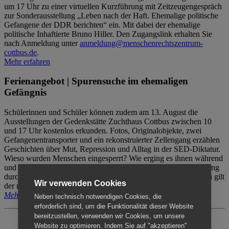
um 17 Uhr zu einer virtuellen Kurzführung mit Zeitzeugengespräch
zur Sonderausstellung „Leben nach der Haft. Ehemalige politische
Gefangene der DDR berichten“ ein. Mit dabei der ehemalige
politische Inhaftierte Bruno Hiller. Den Zugangslink erhalten Sie
nach Anmeldung unter
anmeldung@menschenrechtszentrum-
cottbus.de
.
Mehr erfahren
Ferienangebot | Spurensuche im ehemaligen
Gefängnis
Schülerinnen und Schüler können zudem am 13. August die
Ausstellungen der Gedenkstätte Zuchthaus Cottbus zwischen 10
und 17 Uhr kostenlos erkunden. Fotos, Originalobjekte, zwei
Gefangenentransporter und ein rekonstruierter Zellengang erzählen
Geschichten über Mut, Repression und Alltag in der SED-Diktatur.
Wieso wurden Menschen eingesperrt? Wie erging es ihnen während
und nach der Haft? Der Besuch erfolgt individuell ohne Betreuung
durch das Menschenrechtszentrum Cottbus. Für Begleitpersonen gilt
Wir verwenden Cookies
der reguläre Eintritt (8€ / ermäßigt 5€).
Mehr erfahren
Neben technisch notwendigen Cookies, die
erforderlich sind, um die Funktionalität dieser Website
bereitzustellen, verwenden wir Cookies, um unsere
Website zu optimieren. Indem Sie auf "akzeptieren"