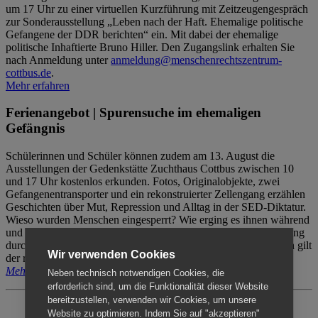
um 17 Uhr zu einer virtuellen Kurzführung mit Zeitzeugengespräch
zur Sonderausstellung „Leben nach der Haft. Ehemalige politische
Gefangene der DDR berichten“ ein. Mit dabei der ehemalige
politische Inhaftierte Bruno Hiller. Den Zugangslink erhalten Sie
nach Anmeldung unter
anmeldung@menschenrechtszentrum-
cottbus.de
.
Mehr erfahren
Ferienangebot | Spurensuche im ehemaligen
Gefängnis
Schülerinnen und Schüler können zudem am 13. August die
Ausstellungen der Gedenkstätte Zuchthaus Cottbus zwischen 10
und 17 Uhr kostenlos erkunden. Fotos, Originalobjekte, zwei
Gefangenentransporter und ein rekonstruierter Zellengang erzählen
Geschichten über Mut, Repression und Alltag in der SED-Diktatur.
Wieso wurden Menschen eingesperrt? Wie erging es ihnen während
und nach der Haft? Der Besuch erfolgt individuell ohne Betreuung
durch das Menschenrechtszentrum Cottbus. Für Begleitpersonen gilt
Wir verwenden Cookies
der reguläre Eintritt (8€ / ermäßigt 5€).
Mehr erfahren
Neben technisch notwendigen Cookies, die
erforderlich sind, um die Funktionalität dieser Website
bereitzustellen, verwenden wir Cookies, um unsere
Website zu optimieren. Indem Sie auf "akzeptieren"