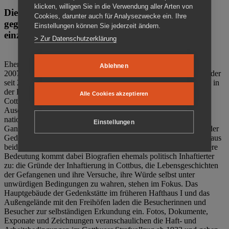
klicken, willigen Sie in die Verwendung aller Arten von
Die Gedenkstätte Zuchthaus Cottbus ist ein Ort
Cookies, darunter auch für Analysezwecke ein. Ihre
gegen das Vergessen. Anschaulich, nah und
Einstellungen können Sie jederzeit ändern.
einzigartig.
> Zur Datenschutzerklärung
Ehemalige politische Häftlinge der DDR gründeten im Oktober
Ablehnen
2007 den Verein Menschenrechtszentrum Cottbus e. V. (MRZ), der
seit 2011 Eigentümer des ehemaligen Gefängnisses (1860-2002) in
der Bautzener Straße und Träger der Gedenkstätte Zuchthaus
Alle Cookies akzeptieren
Cottbus ist. Im Zentrum der Arbeit der Gedenkstätte steht die
Auseinandersetzung mit politischem Unrecht während der
nationalsozialistischen Terrorherrschaft und der SED-Diktatur.
Einstellungen
Ganzjährig zeigen mehrere Dauer- und Sonderausstellungen in der
Gedenkstätte Zuchthaus Cottbus Beispiele politischen Unrechts aus
beiden deutschen Diktaturen des 20. Jahrhunderts. Eine besondere
Bedeutung kommt dabei Biografien ehemals politisch Inhaftierter
zu: die Gründe der Inhaftierung in Cottbus, die Lebensgeschichten
der Gefangenen und ihre Versuche, ihre Würde selbst unter
unwürdigen Bedingungen zu wahren, stehen im Fokus. Das
Hauptgebäude der Gedenkstätte im früheren Hafthaus I und das
Außengelände mit den Freihöfen laden die Besucherinnen und
Besucher zur selbständigen Erkundung ein. Fotos, Dokumente,
Exponate und Zeichnungen veranschaulichen die Haft- und