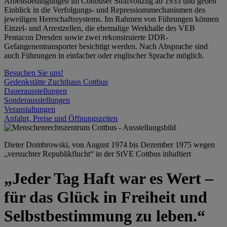
Arbeitsbedingungen im Cottbuser Strafvollzug ab 1933 und geben
Einblick in die Verfolgungs- und Repressionsmechanismen des
jeweiligen Herrschaftssystems. Im Rahmen von Führungen können
Einzel- und Arrestzellen, die ehemalige Werkhalle des VEB
Pentacon Dresden sowie zwei rekonstruierte DDR-
Gefangenentransporter besichtigt werden. Nach Absprache sind
auch Führungen in einfacher oder englischer Sprache möglich.
Besuchen Sie uns!
Gedenkstätte Zuchthaus Cottbus
Dauerausstellungen
Sonderausstellungen
Veranstaltungen
Anfahrt, Preise und Öffnungszeiten
Dieter Dombrowski, von August 1974 bis Dezember 1975 wegen
„versuchter Republikflucht“ in der StVE Cottbus inhaftiert
„Jeder Tag Haft war es Wert –
für das Glück in Freiheit und
Selbstbestimmung zu leben.“