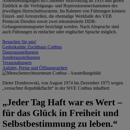
Arbeitsbedingungen im Cottbuser Strafvollzug ab 1933 und geben
Einblick in die Verfolgungs- und Repressionsmechanismen des
jeweiligen Herrschaftssystems. Im Rahmen von Führungen können
Einzel- und Arrestzellen, die ehemalige Werkhalle des VEB
Pentacon Dresden sowie zwei rekonstruierte DDR-
Gefangenentransporter besichtigt werden. Nach Absprache sind
auch Führungen in einfacher oder englischer Sprache möglich.
Besuchen Sie uns!
Gedenkstätte Zuchthaus Cottbus
Dauerausstellungen
Sonderausstellungen
Veranstaltungen
Anfahrt, Preise und Öffnungszeiten
Dieter Dombrowski, von August 1974 bis Dezember 1975 wegen
„versuchter Republikflucht“ in der StVE Cottbus inhaftiert
„Jeder Tag Haft war es Wert –
für das Glück in Freiheit und
Selbstbestimmung zu leben.“