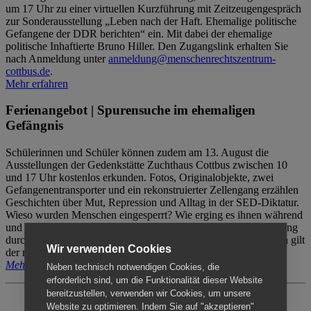
um 17 Uhr zu einer virtuellen Kurzführung mit Zeitzeugengespräch
zur Sonderausstellung „Leben nach der Haft. Ehemalige politische
Gefangene der DDR berichten“ ein. Mit dabei der ehemalige
politische Inhaftierte Bruno Hiller. Den Zugangslink erhalten Sie
nach Anmeldung unter
anmeldung@menschenrechtszentrum-
cottbus.de
.
Mehr erfahren
Ferienangebot | Spurensuche im ehemaligen
Gefängnis
Schülerinnen und Schüler können zudem am 13. August die
Ausstellungen der Gedenkstätte Zuchthaus Cottbus zwischen 10
und 17 Uhr kostenlos erkunden. Fotos, Originalobjekte, zwei
Gefangenentransporter und ein rekonstruierter Zellengang erzählen
Geschichten über Mut, Repression und Alltag in der SED-Diktatur.
Wieso wurden Menschen eingesperrt? Wie erging es ihnen während
und nach der Haft? Der Besuch erfolgt individuell ohne Betreuung
durch das Menschenrechtszentrum Cottbus. Für Begleitpersonen gilt
Wir verwenden Cookies
der reguläre Eintritt (8€ / ermäßigt 5€).
Mehr erfahren
Neben technisch notwendigen Cookies, die
erforderlich sind, um die Funktionalität dieser Website
bereitzustellen, verwenden wir Cookies, um unsere
Website zu optimieren. Indem Sie auf "akzeptieren"