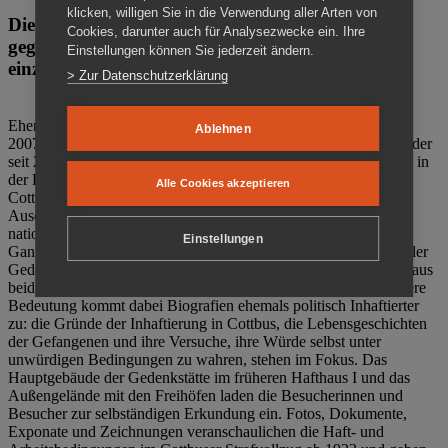
klicken, willigen Sie in die Verwendung aller Arten von
Die Gedenkstätte Zuchthaus Cottbus ist ein Ort
Cookies, darunter auch für Analysezwecke ein. Ihre
gegen das Vergessen. Anschaulich, nah und
Einstellungen können Sie jederzeit ändern.
einzigartig.
> Zur Datenschutzerklärung
Ehemalige politische Häftlinge der DDR gründeten im Oktober
Ablehnen
2007 den Verein Menschenrechtszentrum Cottbus e. V. (MRZ), der
seit 2011 Eigentümer des ehemaligen Gefängnisses (1860-2002) in
der Bautzener Straße und Träger der Gedenkstätte Zuchthaus
Alle Cookies akzeptieren
Cottbus ist. Im Zentrum der Arbeit der Gedenkstätte steht die
Auseinandersetzung mit politischem Unrecht während der
nationalsozialistischen Terrorherrschaft und der SED-Diktatur.
Einstellungen
Ganzjährig zeigen mehrere Dauer- und Sonderausstellungen in der
Gedenkstätte Zuchthaus Cottbus Beispiele politischen Unrechts aus
beiden deutschen Diktaturen des 20. Jahrhunderts. Eine besondere
Bedeutung kommt dabei Biografien ehemals politisch Inhaftierter
zu: die Gründe der Inhaftierung in Cottbus, die Lebensgeschichten
der Gefangenen und ihre Versuche, ihre Würde selbst unter
unwürdigen Bedingungen zu wahren, stehen im Fokus. Das
Hauptgebäude der Gedenkstätte im früheren Hafthaus I und das
Außengelände mit den Freihöfen laden die Besucherinnen und
Besucher zur selbständigen Erkundung ein. Fotos, Dokumente,
Exponate und Zeichnungen veranschaulichen die Haft- und