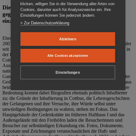
klicken, willigen Sie in die Verwendung aller Arten von
Die Gedenkstätte Zuchthaus Cottbus ist ein Ort
Cookies, darunter auch für Analysezwecke ein. Ihre
gegen das Vergessen. Anschaulich, nah und
Einstellungen können Sie jederzeit ändern.
einzigartig.
> Zur Datenschutzerklärung
Ehemalige politische Häftlinge der DDR gründeten im Oktober
Ablehnen
2007 den Verein Menschenrechtszentrum Cottbus e. V. (MRZ), der
seit 2011 Eigentümer des ehemaligen Gefängnisses (1860-2002) in
der Bautzener Straße und Träger der Gedenkstätte Zuchthaus
Alle Cookies akzeptieren
Cottbus ist. Im Zentrum der Arbeit der Gedenkstätte steht die
Auseinandersetzung mit politischem Unrecht während der
nationalsozialistischen Terrorherrschaft und der SED-Diktatur.
Einstellungen
Ganzjährig zeigen mehrere Dauer- und Sonderausstellungen in der
Gedenkstätte Zuchthaus Cottbus Beispiele politischen Unrechts aus
beiden deutschen Diktaturen des 20. Jahrhunderts. Eine besondere
Bedeutung kommt dabei Biografien ehemals politisch Inhaftierter
zu: die Gründe der Inhaftierung in Cottbus, die Lebensgeschichten
der Gefangenen und ihre Versuche, ihre Würde selbst unter
unwürdigen Bedingungen zu wahren, stehen im Fokus. Das
Hauptgebäude der Gedenkstätte im früheren Hafthaus I und das
Außengelände mit den Freihöfen laden die Besucherinnen und
Besucher zur selbständigen Erkundung ein. Fotos, Dokumente,
Exponate und Zeichnungen veranschaulichen die Haft- und