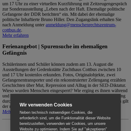
um 17 Uhr zu einer virtuellen Kurzführung mit Zeitzeugengespräch
zur Sonderausstellung „Leben nach der Haft. Ehemalige politische
Gefangene der DDR berichten“ ein. Mit dabei der ehemalige
politische Inhaftierte Bruno Hiller. Den Zugangslink erhalten Sie
nach Anmeldung unter
anmeldung@menschenrechtszentrum-
cottbus.de
.
Mehr erfahren
Ferienangebot | Spurensuche im ehemaligen
Gefängnis
Schülerinnen und Schüler können zudem am 13. August die
Ausstellungen der Gedenkstätte Zuchthaus Cottbus zwischen 10
und 17 Uhr kostenlos erkunden. Fotos, Originalobjekte, zwei
Gefangenentransporter und ein rekonstruierter Zellengang erzählen
Geschichten über Mut, Repression und Alltag in der SED-Diktatur.
Wieso wurden Menschen eingesperrt? Wie erging es ihnen während
und nach der Haft? Der Besuch erfolgt individuell ohne Betreuung
durch das Menschenrechtszentrum Cottbus. Für Begleitpersonen gilt
Wir verwenden Cookies
der reguläre Eintritt (8€ / ermäßigt 5€).
Mehr erfahren
Neben technisch notwendigen Cookies, die
erforderlich sind, um die Funktionalität dieser Website
bereitzustellen, verwenden wir Cookies, um unsere
Website zu optimieren. Indem Sie auf "akzeptieren"