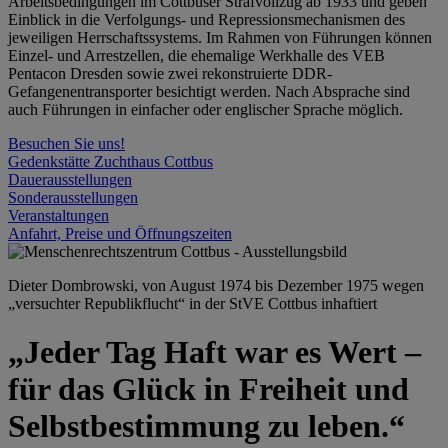
Arbeitsbedingungen im Cottbuser Strafvollzug ab 1933 und geben
Einblick in die Verfolgungs- und Repressionsmechanismen des
jeweiligen Herrschaftssystems. Im Rahmen von Führungen können
Einzel- und Arrestzellen, die ehemalige Werkhalle des VEB
Pentacon Dresden sowie zwei rekonstruierte DDR-
Gefangenentransporter besichtigt werden. Nach Absprache sind
auch Führungen in einfacher oder englischer Sprache möglich.
Besuchen Sie uns!
Gedenkstätte Zuchthaus Cottbus
Dauerausstellungen
Sonderausstellungen
Veranstaltungen
Anfahrt, Preise und Öffnungszeiten
Dieter Dombrowski, von August 1974 bis Dezember 1975 wegen
„versuchter Republikflucht“ in der StVE Cottbus inhaftiert
„Jeder Tag Haft war es Wert –
für das Glück in Freiheit und
Selbstbestimmung zu leben.“