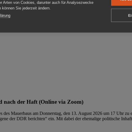
er Arten von Cookies, darunter auch für Analysezwecke
en können Sie jederzeit ändern.
ben
lärung
Ei
 nach der Haft (Online via Zoom)
ages des Mauerbaus am Donnerstag, den 13. August 2026 um 17 Uhr zu e
ene der DDR berichten“ ein. Mit dabei der ehemalige politische Inhaf