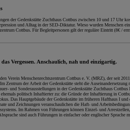
s
ngen der Gedenkstätte Zuchthaus Cottbus zwischen 10 und 17 Uhr kost
Repression und Alltag in der SED-Diktatur. Wieso wurden Menschen ei
trum Cottbus. Für Begleitpersonen gilt der reguläre Eintritt (8€ / erm
 das Vergessen. Anschaulich, nah und einzigartig.
den Verein Menschenrechtszentrum Cottbus e. V. (MRZ), der seit 2011
Im Zentrum der Arbeit der Gedenkstätte steht die Auseinandersetzung m
uer- und Sonderausstellungen in der Gedenkstätte Zuchthaus Cottbus B
hemals politisch Inhaftierter zu: die Gründe der Inhaftierung in Cottb
kus. Das Hauptgebäude der Gedenkstätte im früheren Hafthaus I und 
ate und Zeichnungen veranschaulichen die Haft- und Arbeitsbedingung
tssystems. Im Rahmen von Führungen können Einzel- und Arrestzellen
bsprache sind auch Führungen in einfacher oder englischer Sprache m