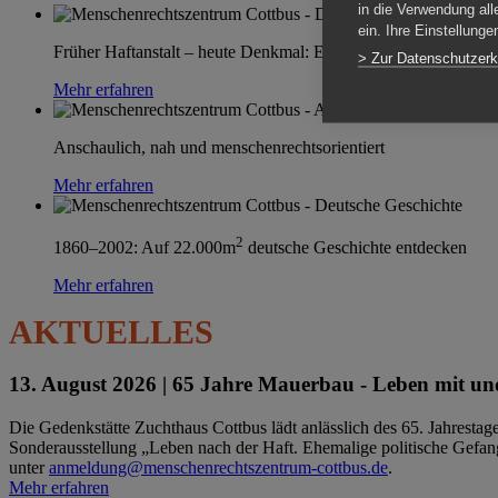
in die Verwendung all
ein. Ihre Einstellung
Früher Haftanstalt – heute Denkmal: Einen Ort im Wandel erle
> Zur Datenschutzerk
Mehr erfahren
Anschaulich, nah und menschenrechtsorientiert
Mehr erfahren
2
1860–2002: Auf 22.000m
deutsche Geschichte entdecken
Mehr erfahren
AKTUELLES
13. August 2026 |
65 Jahre Mauerbau - Leben mit und
Die Gedenkstätte Zuchthaus Cottbus lädt anlässlich des 65. Jahrest
Sonderausstellung „Leben nach der Haft. Ehemalige politische Gefang
unter
anmeldung@menschenrechtszentrum-cottbus.de
.
Mehr erfahren