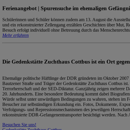
Ferienangebot | Spurensuche im ehemaligen Gefängni
Schülerinnen und Schüler können zudem am 13. August die Ausstellu
und ein rekonstruierter Zellengang erzählen Geschichten über Mut, 
Besuch erfolgt individuell ohne Betreuung durch das Menschenrechtszen
Mehr erfahren
Die Gedenkstätte Zuchthaus Cottbus ist ein Ort gegen
Ehemalige politische Häftlinge der DDR gründeten im Oktober 2007 
Bautzener Straße und Träger der Gedenkstätte Zuchthaus Cottbus ist. 
Terrorherrschaft und der SED-Diktatur. Ganzjährig zeigen mehrere Da
20. Jahrhunderts. Eine besondere Bedeutung kommt dabei Biografien e
Würde selbst unter unwürdigen Bedingungen zu wahren, stehen im Fo
Besucher zur selbständigen Erkundung ein. Fotos, Dokumente, Expon
Verfolgungs- und Repressionsmechanismen des jeweiligen Herrschaf
rekonstruierte DDR-Gefangenentransporter besichtigt werden. Nach A
Besuchen Sie uns!
Gedenkstätte Zuchthaus Cottbus