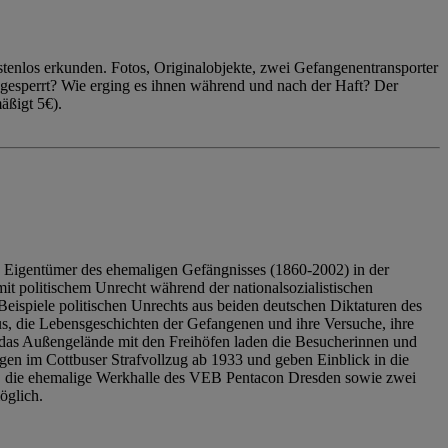
enlos erkunden. Fotos, Originalobjekte, zwei Gefangenentransporter
ngesperrt? Wie erging es ihnen während und nach der Haft? Der
äßigt 5€).
 Eigentümer des ehemaligen Gefängnisses (1860-2002) in der
it politischem Unrecht während der nationalsozialistischen
eispiele politischen Unrechts aus beiden deutschen Diktaturen des
us, die Lebensgeschichten der Gefangenen und ihre Versuche, ihre
das Außengelände mit den Freihöfen laden die Besucherinnen und
en im Cottbuser Strafvollzug ab 1933 und geben Einblick in die
, die ehemalige Werkhalle des VEB Pentacon Dresden sowie zwei
öglich.