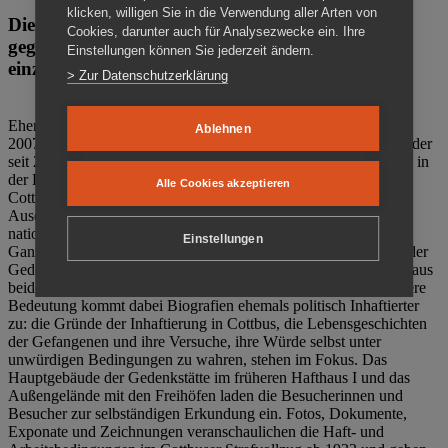
klicken, willigen Sie in die Verwendung aller Arten von
Die Gedenkstätte Zuchthaus Cottbus ist ein Ort
Cookies, darunter auch für Analysezwecke ein. Ihre
gegen das Vergessen. Anschaulich, nah und
Einstellungen können Sie jederzeit ändern.
einzigartig.
> Zur Datenschutzerklärung
Ehemalige politische Häftlinge der DDR gründeten im Oktober
Ablehnen
2007 den Verein Menschenrechtszentrum Cottbus e. V. (MRZ), der
seit 2011 Eigentümer des ehemaligen Gefängnisses (1860-2002) in
der Bautzener Straße und Träger der Gedenkstätte Zuchthaus
Alle Cookies akzeptieren
Cottbus ist. Im Zentrum der Arbeit der Gedenkstätte steht die
Auseinandersetzung mit politischem Unrecht während der
nationalsozialistischen Terrorherrschaft und der SED-Diktatur.
Einstellungen
Ganzjährig zeigen mehrere Dauer- und Sonderausstellungen in der
Gedenkstätte Zuchthaus Cottbus Beispiele politischen Unrechts aus
beiden deutschen Diktaturen des 20. Jahrhunderts. Eine besondere
Bedeutung kommt dabei Biografien ehemals politisch Inhaftierter
zu: die Gründe der Inhaftierung in Cottbus, die Lebensgeschichten
der Gefangenen und ihre Versuche, ihre Würde selbst unter
unwürdigen Bedingungen zu wahren, stehen im Fokus. Das
Hauptgebäude der Gedenkstätte im früheren Hafthaus I und das
Außengelände mit den Freihöfen laden die Besucherinnen und
Besucher zur selbständigen Erkundung ein. Fotos, Dokumente,
Exponate und Zeichnungen veranschaulichen die Haft- und