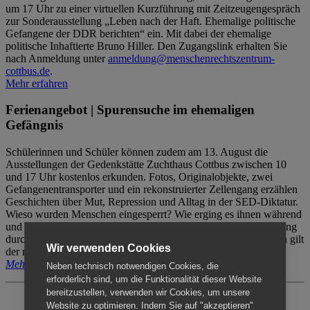
um 17 Uhr zu einer virtuellen Kurzführung mit Zeitzeugengespräch
zur Sonderausstellung „Leben nach der Haft. Ehemalige politische
Gefangene der DDR berichten“ ein. Mit dabei der ehemalige
politische Inhaftierte Bruno Hiller. Den Zugangslink erhalten Sie
nach Anmeldung unter
anmeldung@menschenrechtszentrum-
cottbus.de
.
Mehr erfahren
Ferienangebot | Spurensuche im ehemaligen
Gefängnis
Schülerinnen und Schüler können zudem am 13. August die
Ausstellungen der Gedenkstätte Zuchthaus Cottbus zwischen 10
und 17 Uhr kostenlos erkunden. Fotos, Originalobjekte, zwei
Gefangenentransporter und ein rekonstruierter Zellengang erzählen
Geschichten über Mut, Repression und Alltag in der SED-Diktatur.
Wieso wurden Menschen eingesperrt? Wie erging es ihnen während
und nach der Haft? Der Besuch erfolgt individuell ohne Betreuung
durch das Menschenrechtszentrum Cottbus. Für Begleitpersonen gilt
Wir verwenden Cookies
der reguläre Eintritt (8€ / ermäßigt 5€).
Mehr erfahren
Neben technisch notwendigen Cookies, die
erforderlich sind, um die Funktionalität dieser Website
bereitzustellen, verwenden wir Cookies, um unsere
Website zu optimieren. Indem Sie auf "akzeptieren"