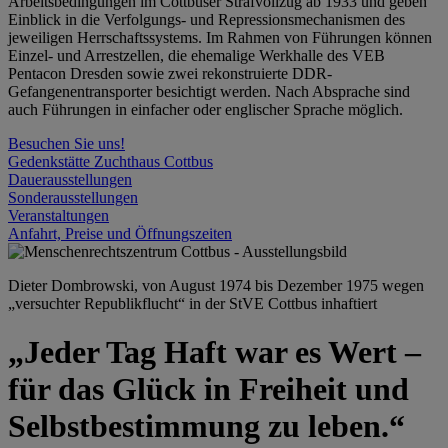
Arbeitsbedingungen im Cottbuser Strafvollzug ab 1933 und geben
Einblick in die Verfolgungs- und Repressionsmechanismen des
jeweiligen Herrschaftssystems. Im Rahmen von Führungen können
Einzel- und Arrestzellen, die ehemalige Werkhalle des VEB
Pentacon Dresden sowie zwei rekonstruierte DDR-
Gefangenentransporter besichtigt werden. Nach Absprache sind
auch Führungen in einfacher oder englischer Sprache möglich.
Besuchen Sie uns!
Gedenkstätte Zuchthaus Cottbus
Dauerausstellungen
Sonderausstellungen
Veranstaltungen
Anfahrt, Preise und Öffnungszeiten
Dieter Dombrowski, von August 1974 bis Dezember 1975 wegen
„versuchter Republikflucht“ in der StVE Cottbus inhaftiert
„Jeder Tag Haft war es Wert –
für das Glück in Freiheit und
Selbstbestimmung zu leben.“