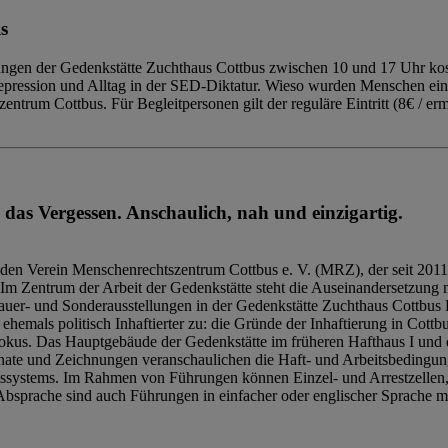
s
ngen der Gedenkstätte Zuchthaus Cottbus zwischen 10 und 17 Uhr kost
Repression und Alltag in der SED-Diktatur. Wieso wurden Menschen ei
trum Cottbus. Für Begleitpersonen gilt der reguläre Eintritt (8€ / erm
 das Vergessen. Anschaulich, nah und einzigartig.
den Verein Menschenrechtszentrum Cottbus e. V. (MRZ), der seit 2011
Im Zentrum der Arbeit der Gedenkstätte steht die Auseinandersetzung m
uer- und Sonderausstellungen in der Gedenkstätte Zuchthaus Cottbus B
hemals politisch Inhaftierter zu: die Gründe der Inhaftierung in Cottb
kus. Das Hauptgebäude der Gedenkstätte im früheren Hafthaus I und 
ate und Zeichnungen veranschaulichen die Haft- und Arbeitsbedingung
tssystems. Im Rahmen von Führungen können Einzel- und Arrestzellen
bsprache sind auch Führungen in einfacher oder englischer Sprache m