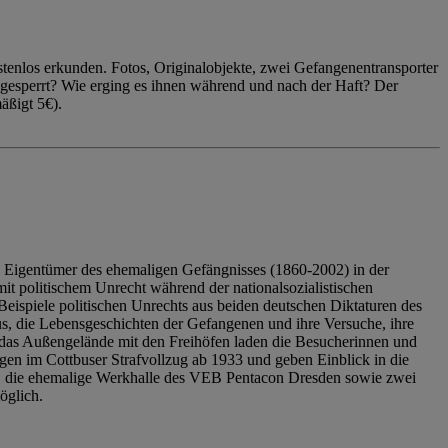
enlos erkunden. Fotos, Originalobjekte, zwei Gefangenentransporter
ngesperrt? Wie erging es ihnen während und nach der Haft? Der
äßigt 5€).
 Eigentümer des ehemaligen Gefängnisses (1860-2002) in der
it politischem Unrecht während der nationalsozialistischen
eispiele politischen Unrechts aus beiden deutschen Diktaturen des
us, die Lebensgeschichten der Gefangenen und ihre Versuche, ihre
das Außengelände mit den Freihöfen laden die Besucherinnen und
en im Cottbuser Strafvollzug ab 1933 und geben Einblick in die
, die ehemalige Werkhalle des VEB Pentacon Dresden sowie zwei
öglich.