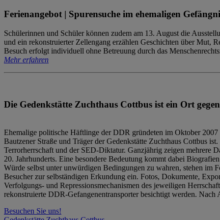
Ferienangebot | Spurensuche im ehemaligen Gefängni
Schülerinnen und Schüler können zudem am 13. August die Ausstellu
und ein rekonstruierter Zellengang erzählen Geschichten über Mut, 
Besuch erfolgt individuell ohne Betreuung durch das Menschenrechtszen
Mehr erfahren
Die Gedenkstätte Zuchthaus Cottbus ist ein Ort gegen
Ehemalige politische Häftlinge der DDR gründeten im Oktober 2007 
Bautzener Straße und Träger der Gedenkstätte Zuchthaus Cottbus ist. 
Terrorherrschaft und der SED-Diktatur. Ganzjährig zeigen mehrere Da
20. Jahrhunderts. Eine besondere Bedeutung kommt dabei Biografien e
Würde selbst unter unwürdigen Bedingungen zu wahren, stehen im Fo
Besucher zur selbständigen Erkundung ein. Fotos, Dokumente, Expon
Verfolgungs- und Repressionsmechanismen des jeweiligen Herrschaf
rekonstruierte DDR-Gefangenentransporter besichtigt werden. Nach A
Besuchen Sie uns!
Gedenkstätte Zuchthaus Cottbus