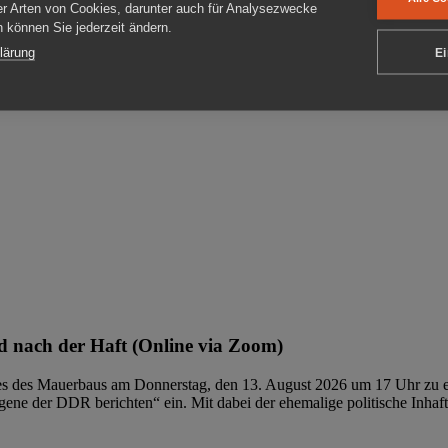
er Arten von Cookies, darunter auch für Analysezwecke
en können Sie jederzeit ändern.
ben
lärung
Ei
 nach der Haft (Online via Zoom)
ages des Mauerbaus am Donnerstag, den 13. August 2026 um 17 Uhr zu e
ene der DDR berichten“ ein. Mit dabei der ehemalige politische Inhaf