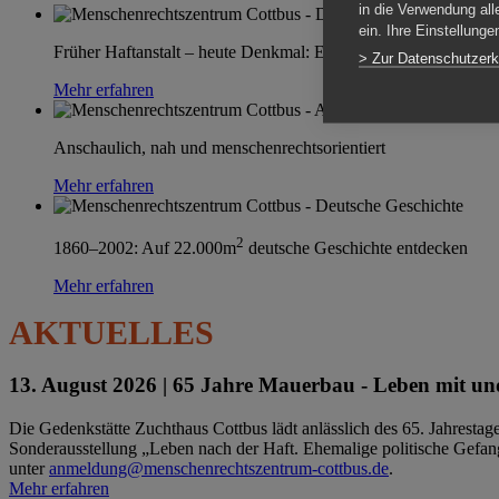
in die Verwendung all
ein. Ihre Einstellung
Früher Haftanstalt – heute Denkmal: Einen Ort im Wandel erle
> Zur Datenschutzerk
Mehr erfahren
Anschaulich, nah und menschenrechtsorientiert
Mehr erfahren
2
1860–2002: Auf 22.000m
deutsche Geschichte entdecken
Mehr erfahren
AKTUELLES
13. August 2026 |
65 Jahre Mauerbau - Leben mit und
Die Gedenkstätte Zuchthaus Cottbus lädt anlässlich des 65. Jahrest
Sonderausstellung „Leben nach der Haft. Ehemalige politische Gefang
unter
anmeldung@menschenrechtszentrum-cottbus.de
.
Mehr erfahren