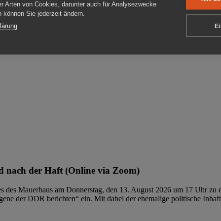
er Arten von Cookies, darunter auch für Analysezwecke
en können Sie jederzeit ändern.
ben
lärung
Ei
 nach der Haft (Online via Zoom)
ages des Mauerbaus am Donnerstag, den 13. August 2026 um 17 Uhr zu e
ene der DDR berichten“ ein. Mit dabei der ehemalige politische Inhaf