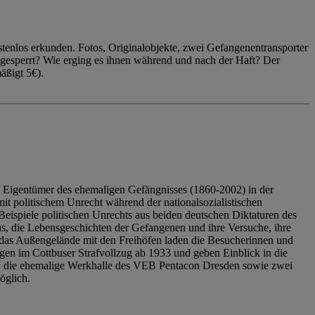
enlos erkunden. Fotos, Originalobjekte, zwei Gefangenentransporter
ngesperrt? Wie erging es ihnen während und nach der Haft? Der
äßigt 5€).
 Eigentümer des ehemaligen Gefängnisses (1860-2002) in der
it politischem Unrecht während der nationalsozialistischen
eispiele politischen Unrechts aus beiden deutschen Diktaturen des
us, die Lebensgeschichten der Gefangenen und ihre Versuche, ihre
das Außengelände mit den Freihöfen laden die Besucherinnen und
en im Cottbuser Strafvollzug ab 1933 und geben Einblick in die
, die ehemalige Werkhalle des VEB Pentacon Dresden sowie zwei
öglich.