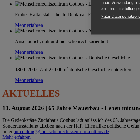
in die Verwendung all
ein. Ihre Einstellung
Früher Haftanstalt – heute Denkmal: Einen Ort im Wandel erle
> Zur Datenschutzerk
Mehr erfahren
Anschaulich, nah und menschenrechtsorientiert
Mehr erfahren
2
1860–2002: Auf 22.000m
deutsche Geschichte entdecken
Mehr erfahren
AKTUELLES
13. August 2026 |
65 Jahre Mauerbau - Leben mit und
Die Gedenkstätte Zuchthaus Cottbus lädt anlässlich des 65. Jahrest
Sonderausstellung „Leben nach der Haft. Ehemalige politische Gefang
unter
anmeldung@menschenrechtszentrum-cottbus.de
.
Mehr erfahren