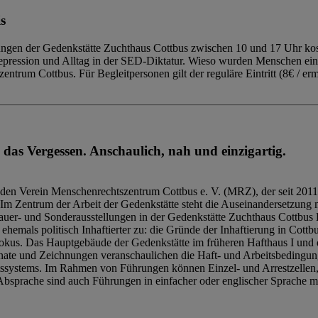
s
ngen der Gedenkstätte Zuchthaus Cottbus zwischen 10 und 17 Uhr kost
Repression und Alltag in der SED-Diktatur. Wieso wurden Menschen ei
trum Cottbus. Für Begleitpersonen gilt der reguläre Eintritt (8€ / erm
 das Vergessen. Anschaulich, nah und einzigartig.
den Verein Menschenrechtszentrum Cottbus e. V. (MRZ), der seit 2011
Im Zentrum der Arbeit der Gedenkstätte steht die Auseinandersetzung m
uer- und Sonderausstellungen in der Gedenkstätte Zuchthaus Cottbus B
hemals politisch Inhaftierter zu: die Gründe der Inhaftierung in Cottb
kus. Das Hauptgebäude der Gedenkstätte im früheren Hafthaus I und 
ate und Zeichnungen veranschaulichen die Haft- und Arbeitsbedingung
tssystems. Im Rahmen von Führungen können Einzel- und Arrestzellen
bsprache sind auch Führungen in einfacher oder englischer Sprache m