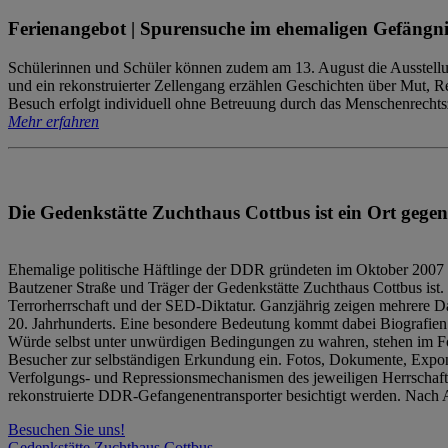
Ferienangebot | Spurensuche im ehemaligen Gefängni
Schülerinnen und Schüler können zudem am 13. August die Ausstellu
und ein rekonstruierter Zellengang erzählen Geschichten über Mut, 
Besuch erfolgt individuell ohne Betreuung durch das Menschenrechtszen
Mehr erfahren
Die Gedenkstätte Zuchthaus Cottbus ist ein Ort gegen
Ehemalige politische Häftlinge der DDR gründeten im Oktober 2007 
Bautzener Straße und Träger der Gedenkstätte Zuchthaus Cottbus ist. 
Terrorherrschaft und der SED-Diktatur. Ganzjährig zeigen mehrere Da
20. Jahrhunderts. Eine besondere Bedeutung kommt dabei Biografien e
Würde selbst unter unwürdigen Bedingungen zu wahren, stehen im Fo
Besucher zur selbständigen Erkundung ein. Fotos, Dokumente, Expon
Verfolgungs- und Repressionsmechanismen des jeweiligen Herrschaf
rekonstruierte DDR-Gefangenentransporter besichtigt werden. Nach A
Besuchen Sie uns!
Gedenkstätte Zuchthaus Cottbus