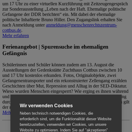
um 17 Uhr zu einer virtuellen Kurzführung mit Zeitzeugengespräch
zur Sonderausstellung „Leben nach der Haft. Ehemalige politische
Gefangene der DDR berichten“ ein. Mit dabei der ehemalige
politische Inhaftierte Bruno Hiller. Den Zugangslink erhalten Sie
nach Anmeldung unter
anmeldung@menschenrechtszentrum-
cottbus.de
.
Mehr erfahren
Ferienangebot | Spurensuche im ehemaligen
Gefängnis
Schülerinnen und Schüler können zudem am 13. August die
Ausstellungen der Gedenkstätte Zuchthaus Cottbus zwischen 10
und 17 Uhr kostenlos erkunden. Fotos, Originalobjekte, zwei
Gefangenentransporter und ein rekonstruierter Zellengang erzählen
Geschichten über Mut, Repression und Alltag in der SED-Diktatur.
Wieso wurden Menschen eingesperrt? Wie erging es ihnen während
und nach der Haft? Der Besuch erfolgt individuell ohne Betreuung
durch das Menschenrechtszentrum Cottbus. Für Begleitpersonen gilt
Wir verwenden Cookies
der reguläre Eintritt (8€ / ermäßigt 5€).
Mehr erfahren
Neben technisch notwendigen Cookies, die
erforderlich sind, um die Funktionalität dieser Website
bereitzustellen, verwenden wir Cookies, um unsere
Website zu optimieren. Indem Sie auf "akzeptieren"