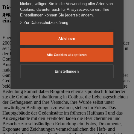
klicken, willigen Sie in die Verwendung aller Arten von
Die Gedenkstätte Zuchthaus Cottbus ist ein Ort
Cookies, darunter auch für Analysezwecke ein. Ihre
gegen das Vergessen. Anschaulich, nah und
Einstellungen können Sie jederzeit ändern.
einzigartig.
> Zur Datenschutzerklärung
Ehemalige politische Häftlinge der DDR gründeten im Oktober
Ablehnen
2007 den Verein Menschenrechtszentrum Cottbus e. V. (MRZ), der
seit 2011 Eigentümer des ehemaligen Gefängnisses (1860-2002) in
der Bautzener Straße und Träger der Gedenkstätte Zuchthaus
Alle Cookies akzeptieren
Cottbus ist. Im Zentrum der Arbeit der Gedenkstätte steht die
Auseinandersetzung mit politischem Unrecht während der
nationalsozialistischen Terrorherrschaft und der SED-Diktatur.
Einstellungen
Ganzjährig zeigen mehrere Dauer- und Sonderausstellungen in der
Gedenkstätte Zuchthaus Cottbus Beispiele politischen Unrechts aus
beiden deutschen Diktaturen des 20. Jahrhunderts. Eine besondere
Bedeutung kommt dabei Biografien ehemals politisch Inhaftierter
zu: die Gründe der Inhaftierung in Cottbus, die Lebensgeschichten
der Gefangenen und ihre Versuche, ihre Würde selbst unter
unwürdigen Bedingungen zu wahren, stehen im Fokus. Das
Hauptgebäude der Gedenkstätte im früheren Hafthaus I und das
Außengelände mit den Freihöfen laden die Besucherinnen und
Besucher zur selbständigen Erkundung ein. Fotos, Dokumente,
Exponate und Zeichnungen veranschaulichen die Haft- und