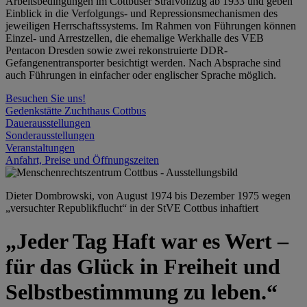
Arbeitsbedingungen im Cottbuser Strafvollzug ab 1933 und geben
Einblick in die Verfolgungs- und Repressionsmechanismen des
jeweiligen Herrschaftssystems. Im Rahmen von Führungen können
Einzel- und Arrestzellen, die ehemalige Werkhalle des VEB
Pentacon Dresden sowie zwei rekonstruierte DDR-
Gefangenentransporter besichtigt werden. Nach Absprache sind
auch Führungen in einfacher oder englischer Sprache möglich.
Besuchen Sie uns!
Gedenkstätte Zuchthaus Cottbus
Dauerausstellungen
Sonderausstellungen
Veranstaltungen
Anfahrt, Preise und Öffnungszeiten
Dieter Dombrowski, von August 1974 bis Dezember 1975 wegen
„versuchter Republikflucht“ in der StVE Cottbus inhaftiert
„Jeder Tag Haft war es Wert –
für das Glück in Freiheit und
Selbstbestimmung zu leben.“