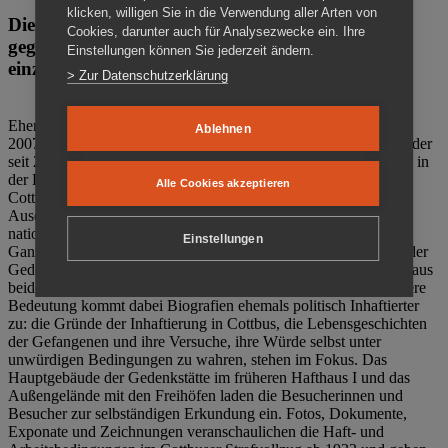
klicken, willigen Sie in die Verwendung aller Arten von
Die Gedenkstätte Zuchthaus Cottbus ist ein Ort
Cookies, darunter auch für Analysezwecke ein. Ihre
gegen das Vergessen. Anschaulich, nah und
Einstellungen können Sie jederzeit ändern.
einzigartig.
> Zur Datenschutzerklärung
Ehemalige politische Häftlinge der DDR gründeten im Oktober
Ablehnen
2007 den Verein Menschenrechtszentrum Cottbus e. V. (MRZ), der
seit 2011 Eigentümer des ehemaligen Gefängnisses (1860-2002) in
der Bautzener Straße und Träger der Gedenkstätte Zuchthaus
Alle Cookies akzeptieren
Cottbus ist. Im Zentrum der Arbeit der Gedenkstätte steht die
Auseinandersetzung mit politischem Unrecht während der
nationalsozialistischen Terrorherrschaft und der SED-Diktatur.
Einstellungen
Ganzjährig zeigen mehrere Dauer- und Sonderausstellungen in der
Gedenkstätte Zuchthaus Cottbus Beispiele politischen Unrechts aus
beiden deutschen Diktaturen des 20. Jahrhunderts. Eine besondere
Bedeutung kommt dabei Biografien ehemals politisch Inhaftierter
zu: die Gründe der Inhaftierung in Cottbus, die Lebensgeschichten
der Gefangenen und ihre Versuche, ihre Würde selbst unter
unwürdigen Bedingungen zu wahren, stehen im Fokus. Das
Hauptgebäude der Gedenkstätte im früheren Hafthaus I und das
Außengelände mit den Freihöfen laden die Besucherinnen und
Besucher zur selbständigen Erkundung ein. Fotos, Dokumente,
Exponate und Zeichnungen veranschaulichen die Haft- und