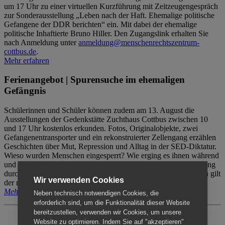
um 17 Uhr zu einer virtuellen Kurzführung mit Zeitzeugengespräch
zur Sonderausstellung „Leben nach der Haft. Ehemalige politische
Gefangene der DDR berichten“ ein. Mit dabei der ehemalige
politische Inhaftierte Bruno Hiller. Den Zugangslink erhalten Sie
nach Anmeldung unter
anmeldung@menschenrechtszentrum-
cottbus.de
.
Mehr erfahren
Ferienangebot | Spurensuche im ehemaligen
Gefängnis
Schülerinnen und Schüler können zudem am 13. August die
Ausstellungen der Gedenkstätte Zuchthaus Cottbus zwischen 10
und 17 Uhr kostenlos erkunden. Fotos, Originalobjekte, zwei
Gefangenentransporter und ein rekonstruierter Zellengang erzählen
Geschichten über Mut, Repression und Alltag in der SED-Diktatur.
Wieso wurden Menschen eingesperrt? Wie erging es ihnen während
und nach der Haft? Der Besuch erfolgt individuell ohne Betreuung
durch das Menschenrechtszentrum Cottbus. Für Begleitpersonen gilt
Wir verwenden Cookies
der reguläre Eintritt (8€ / ermäßigt 5€).
Mehr erfahren
Neben technisch notwendigen Cookies, die
erforderlich sind, um die Funktionalität dieser Website
bereitzustellen, verwenden wir Cookies, um unsere
Website zu optimieren. Indem Sie auf "akzeptieren"