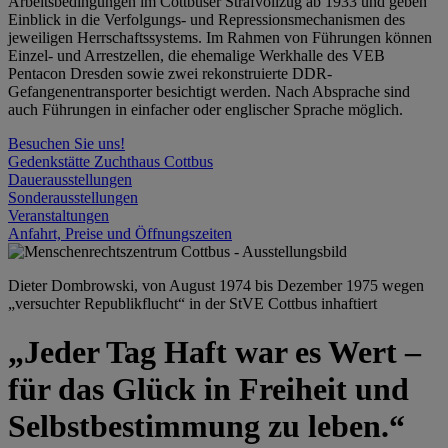
Arbeitsbedingungen im Cottbuser Strafvollzug ab 1933 und geben
Einblick in die Verfolgungs- und Repressionsmechanismen des
jeweiligen Herrschaftssystems. Im Rahmen von Führungen können
Einzel- und Arrestzellen, die ehemalige Werkhalle des VEB
Pentacon Dresden sowie zwei rekonstruierte DDR-
Gefangenentransporter besichtigt werden. Nach Absprache sind
auch Führungen in einfacher oder englischer Sprache möglich.
Besuchen Sie uns!
Gedenkstätte Zuchthaus Cottbus
Dauerausstellungen
Sonderausstellungen
Veranstaltungen
Anfahrt, Preise und Öffnungszeiten
Dieter Dombrowski, von August 1974 bis Dezember 1975 wegen
„versuchter Republikflucht“ in der StVE Cottbus inhaftiert
„Jeder Tag Haft war es Wert –
für das Glück in Freiheit und
Selbstbestimmung zu leben.“