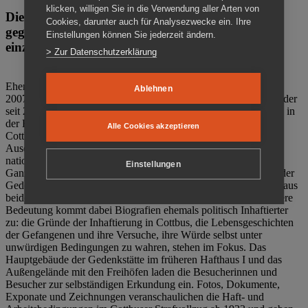
klicken, willigen Sie in die Verwendung aller Arten von
Die Gedenkstätte Zuchthaus Cottbus ist ein Ort
Cookies, darunter auch für Analysezwecke ein. Ihre
gegen das Vergessen. Anschaulich, nah und
Einstellungen können Sie jederzeit ändern.
einzigartig.
> Zur Datenschutzerklärung
Ehemalige politische Häftlinge der DDR gründeten im Oktober
Ablehnen
2007 den Verein Menschenrechtszentrum Cottbus e. V. (MRZ), der
seit 2011 Eigentümer des ehemaligen Gefängnisses (1860-2002) in
der Bautzener Straße und Träger der Gedenkstätte Zuchthaus
Alle Cookies akzeptieren
Cottbus ist. Im Zentrum der Arbeit der Gedenkstätte steht die
Auseinandersetzung mit politischem Unrecht während der
nationalsozialistischen Terrorherrschaft und der SED-Diktatur.
Einstellungen
Ganzjährig zeigen mehrere Dauer- und Sonderausstellungen in der
Gedenkstätte Zuchthaus Cottbus Beispiele politischen Unrechts aus
beiden deutschen Diktaturen des 20. Jahrhunderts. Eine besondere
Bedeutung kommt dabei Biografien ehemals politisch Inhaftierter
zu: die Gründe der Inhaftierung in Cottbus, die Lebensgeschichten
der Gefangenen und ihre Versuche, ihre Würde selbst unter
unwürdigen Bedingungen zu wahren, stehen im Fokus. Das
Hauptgebäude der Gedenkstätte im früheren Hafthaus I und das
Außengelände mit den Freihöfen laden die Besucherinnen und
Besucher zur selbständigen Erkundung ein. Fotos, Dokumente,
Exponate und Zeichnungen veranschaulichen die Haft- und