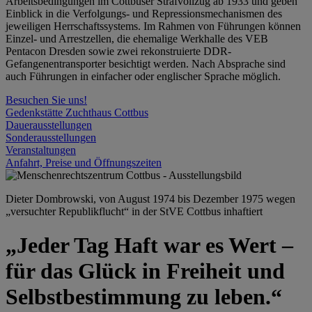
Arbeitsbedingungen im Cottbuser Strafvollzug ab 1933 und geben
Einblick in die Verfolgungs- und Repressionsmechanismen des
jeweiligen Herrschaftssystems. Im Rahmen von Führungen können
Einzel- und Arrestzellen, die ehemalige Werkhalle des VEB
Pentacon Dresden sowie zwei rekonstruierte DDR-
Gefangenentransporter besichtigt werden. Nach Absprache sind
auch Führungen in einfacher oder englischer Sprache möglich.
Besuchen Sie uns!
Gedenkstätte Zuchthaus Cottbus
Dauerausstellungen
Sonderausstellungen
Veranstaltungen
Anfahrt, Preise und Öffnungszeiten
Dieter Dombrowski, von August 1974 bis Dezember 1975 wegen
„versuchter Republikflucht“ in der StVE Cottbus inhaftiert
„Jeder Tag Haft war es Wert –
für das Glück in Freiheit und
Selbstbestimmung zu leben.“