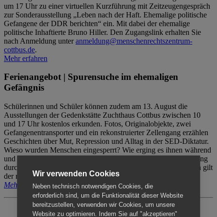
um 17 Uhr zu einer virtuellen Kurzführung mit Zeitzeugengespräch
zur Sonderausstellung „Leben nach der Haft. Ehemalige politische
Gefangene der DDR berichten“ ein. Mit dabei der ehemalige
politische Inhaftierte Bruno Hiller. Den Zugangslink erhalten Sie
nach Anmeldung unter
anmeldung@menschenrechtszentrum-
cottbus.de
.
Mehr erfahren
Ferienangebot | Spurensuche im ehemaligen
Gefängnis
Schülerinnen und Schüler können zudem am 13. August die
Ausstellungen der Gedenkstätte Zuchthaus Cottbus zwischen 10
und 17 Uhr kostenlos erkunden. Fotos, Originalobjekte, zwei
Gefangenentransporter und ein rekonstruierter Zellengang erzählen
Geschichten über Mut, Repression und Alltag in der SED-Diktatur.
Wieso wurden Menschen eingesperrt? Wie erging es ihnen während
und nach der Haft? Der Besuch erfolgt individuell ohne Betreuung
durch das Menschenrechtszentrum Cottbus. Für Begleitpersonen gilt
Wir verwenden Cookies
der reguläre Eintritt (8€ / ermäßigt 5€).
Mehr erfahren
Neben technisch notwendigen Cookies, die
erforderlich sind, um die Funktionalität dieser Website
bereitzustellen, verwenden wir Cookies, um unsere
Website zu optimieren. Indem Sie auf "akzeptieren"