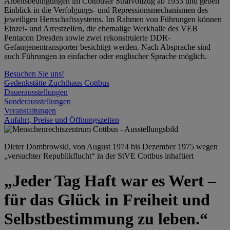
Arbeitsbedingungen im Cottbuser Strafvollzug ab 1933 und geben
Einblick in die Verfolgungs- und Repressionsmechanismen des
jeweiligen Herrschaftssystems. Im Rahmen von Führungen können
Einzel- und Arrestzellen, die ehemalige Werkhalle des VEB
Pentacon Dresden sowie zwei rekonstruierte DDR-
Gefangenentransporter besichtigt werden. Nach Absprache sind
auch Führungen in einfacher oder englischer Sprache möglich.
Besuchen Sie uns!
Gedenkstätte Zuchthaus Cottbus
Dauerausstellungen
Sonderausstellungen
Veranstaltungen
Anfahrt, Preise und Öffnungszeiten
Dieter Dombrowski, von August 1974 bis Dezember 1975 wegen
„versuchter Republikflucht“ in der StVE Cottbus inhaftiert
„Jeder Tag Haft war es Wert –
für das Glück in Freiheit und
Selbstbestimmung zu leben.“