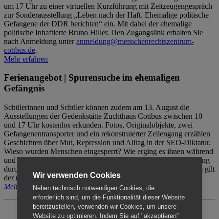
um 17 Uhr zu einer virtuellen Kurzführung mit Zeitzeugengespräch
zur Sonderausstellung „Leben nach der Haft. Ehemalige politische
Gefangene der DDR berichten“ ein. Mit dabei der ehemalige
politische Inhaftierte Bruno Hiller. Den Zugangslink erhalten Sie
nach Anmeldung unter
anmeldung@menschenrechtszentrum-
cottbus.de
.
Mehr erfahren
Ferienangebot | Spurensuche im ehemaligen
Gefängnis
Schülerinnen und Schüler können zudem am 13. August die
Ausstellungen der Gedenkstätte Zuchthaus Cottbus zwischen 10
und 17 Uhr kostenlos erkunden. Fotos, Originalobjekte, zwei
Gefangenentransporter und ein rekonstruierter Zellengang erzählen
Geschichten über Mut, Repression und Alltag in der SED-Diktatur.
Wieso wurden Menschen eingesperrt? Wie erging es ihnen während
und nach der Haft? Der Besuch erfolgt individuell ohne Betreuung
durch das Menschenrechtszentrum Cottbus. Für Begleitpersonen gilt
Wir verwenden Cookies
der reguläre Eintritt (8€ / ermäßigt 5€).
Mehr erfahren
Neben technisch notwendigen Cookies, die
erforderlich sind, um die Funktionalität dieser Website
bereitzustellen, verwenden wir Cookies, um unsere
Website zu optimieren. Indem Sie auf "akzeptieren"