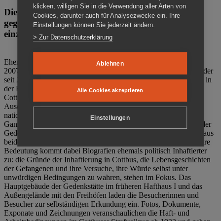
klicken, willigen Sie in die Verwendung aller Arten von
Die Gedenkstätte Zuchthaus Cottbus ist ein Ort
Cookies, darunter auch für Analysezwecke ein. Ihre
gegen das Vergessen. Anschaulich, nah und
Einstellungen können Sie jederzeit ändern.
einzigartig.
> Zur Datenschutzerklärung
Ehemalige politische Häftlinge der DDR gründeten im Oktober
Ablehnen
2007 den Verein Menschenrechtszentrum Cottbus e. V. (MRZ), der
seit 2011 Eigentümer des ehemaligen Gefängnisses (1860-2002) in
der Bautzener Straße und Träger der Gedenkstätte Zuchthaus
Alle Cookies akzeptieren
Cottbus ist. Im Zentrum der Arbeit der Gedenkstätte steht die
Auseinandersetzung mit politischem Unrecht während der
nationalsozialistischen Terrorherrschaft und der SED-Diktatur.
Einstellungen
Ganzjährig zeigen mehrere Dauer- und Sonderausstellungen in der
Gedenkstätte Zuchthaus Cottbus Beispiele politischen Unrechts aus
beiden deutschen Diktaturen des 20. Jahrhunderts. Eine besondere
Bedeutung kommt dabei Biografien ehemals politisch Inhaftierter
zu: die Gründe der Inhaftierung in Cottbus, die Lebensgeschichten
der Gefangenen und ihre Versuche, ihre Würde selbst unter
unwürdigen Bedingungen zu wahren, stehen im Fokus. Das
Hauptgebäude der Gedenkstätte im früheren Hafthaus I und das
Außengelände mit den Freihöfen laden die Besucherinnen und
Besucher zur selbständigen Erkundung ein. Fotos, Dokumente,
Exponate und Zeichnungen veranschaulichen die Haft- und