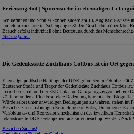
Ferienangebot | Spurensuche im ehemaligen Gefängni
Schülerinnen und Schüler können zudem am 13. August die Ausstellu
und ein rekonstruierter Zellengang erzählen Geschichten über Mut, 
Besuch erfolgt individuell ohne Betreuung durch das Menschenrechtszen
Mehr erfahren
Die Gedenkstätte Zuchthaus Cottbus ist ein Ort gegen
Ehemalige politische Häftlinge der DDR gründeten im Oktober 2007 
Bautzener Straße und Träger der Gedenkstätte Zuchthaus Cottbus ist. 
Terrorherrschaft und der SED-Diktatur. Ganzjährig zeigen mehrere Da
20. Jahrhunderts. Eine besondere Bedeutung kommt dabei Biografien e
Würde selbst unter unwürdigen Bedingungen zu wahren, stehen im Fo
Besucher zur selbständigen Erkundung ein. Fotos, Dokumente, Expon
Verfolgungs- und Repressionsmechanismen des jeweiligen Herrschaf
rekonstruierte DDR-Gefangenentransporter besichtigt werden. Nach A
Besuchen Sie uns!
Gedenkstätte Zuchthaus Cottbus