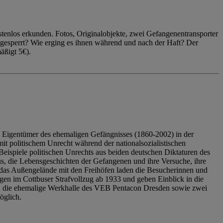
enlos erkunden. Fotos, Originalobjekte, zwei Gefangenentransporter
ngesperrt? Wie erging es ihnen während und nach der Haft? Der
äßigt 5€).
 Eigentümer des ehemaligen Gefängnisses (1860-2002) in der
it politischem Unrecht während der nationalsozialistischen
eispiele politischen Unrechts aus beiden deutschen Diktaturen des
us, die Lebensgeschichten der Gefangenen und ihre Versuche, ihre
das Außengelände mit den Freihöfen laden die Besucherinnen und
en im Cottbuser Strafvollzug ab 1933 und geben Einblick in die
, die ehemalige Werkhalle des VEB Pentacon Dresden sowie zwei
öglich.