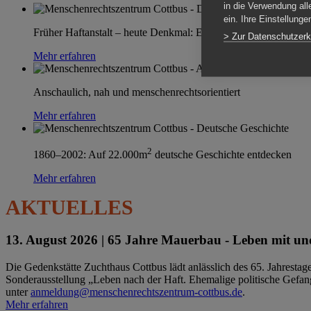
in die Verwendung all
ein. Ihre Einstellung
Früher Haftanstalt – heute Denkmal: Einen Ort im Wandel erle
> Zur Datenschutzerk
Mehr erfahren
Anschaulich, nah und menschenrechtsorientiert
Mehr erfahren
2
1860–2002: Auf 22.000m
deutsche Geschichte entdecken
Mehr erfahren
AKTUELLES
13. August 2026 |
65 Jahre Mauerbau - Leben mit und
Die Gedenkstätte Zuchthaus Cottbus lädt anlässlich des 65. Jahrest
Sonderausstellung „Leben nach der Haft. Ehemalige politische Gefang
unter
anmeldung@menschenrechtszentrum-cottbus.de
.
Mehr erfahren