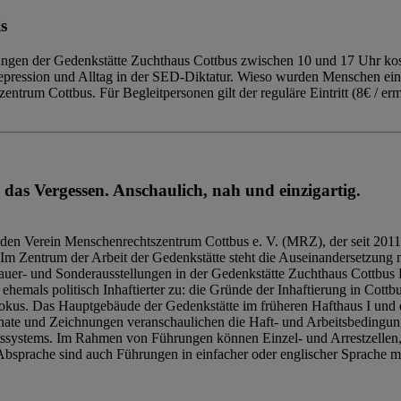
s
ngen der Gedenkstätte Zuchthaus Cottbus zwischen 10 und 17 Uhr kost
Repression und Alltag in der SED-Diktatur. Wieso wurden Menschen ei
trum Cottbus. Für Begleitpersonen gilt der reguläre Eintritt (8€ / erm
 das Vergessen. Anschaulich, nah und einzigartig.
den Verein Menschenrechtszentrum Cottbus e. V. (MRZ), der seit 2011
Im Zentrum der Arbeit der Gedenkstätte steht die Auseinandersetzung m
uer- und Sonderausstellungen in der Gedenkstätte Zuchthaus Cottbus B
hemals politisch Inhaftierter zu: die Gründe der Inhaftierung in Cottb
kus. Das Hauptgebäude der Gedenkstätte im früheren Hafthaus I und 
ate und Zeichnungen veranschaulichen die Haft- und Arbeitsbedingung
tssystems. Im Rahmen von Führungen können Einzel- und Arrestzellen
bsprache sind auch Führungen in einfacher oder englischer Sprache m