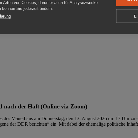
er Arten von Cookies, darunter auch für Analysezwecke
en können Sie jederzeit ändern.
ben
lärung
Ei
 nach der Haft (Online via Zoom)
ages des Mauerbaus am Donnerstag, den 13. August 2026 um 17 Uhr zu e
ene der DDR berichten“ ein. Mit dabei der ehemalige politische Inhaf