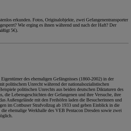
enlos erkunden. Fotos, Originalobjekte, zwei Gefangenentransporter
ngesperrt? Wie erging es ihnen während und nach der Haft? Der
äßigt 5€).
 Eigentümer des ehemaligen Gefängnisses (1860-2002) in der
it politischem Unrecht während der nationalsozialistischen
eispiele politischen Unrechts aus beiden deutschen Diktaturen des
us, die Lebensgeschichten der Gefangenen und ihre Versuche, ihre
das Außengelände mit den Freihöfen laden die Besucherinnen und
en im Cottbuser Strafvollzug ab 1933 und geben Einblick in die
, die ehemalige Werkhalle des VEB Pentacon Dresden sowie zwei
öglich.