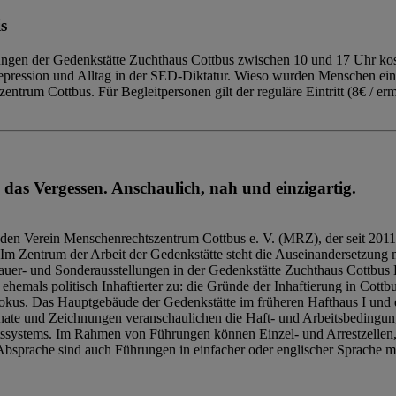
s
ngen der Gedenkstätte Zuchthaus Cottbus zwischen 10 und 17 Uhr kost
Repression und Alltag in der SED-Diktatur. Wieso wurden Menschen ei
trum Cottbus. Für Begleitpersonen gilt der reguläre Eintritt (8€ / erm
 das Vergessen. Anschaulich, nah und einzigartig.
den Verein Menschenrechtszentrum Cottbus e. V. (MRZ), der seit 2011
Im Zentrum der Arbeit der Gedenkstätte steht die Auseinandersetzung m
uer- und Sonderausstellungen in der Gedenkstätte Zuchthaus Cottbus B
hemals politisch Inhaftierter zu: die Gründe der Inhaftierung in Cottb
kus. Das Hauptgebäude der Gedenkstätte im früheren Hafthaus I und 
ate und Zeichnungen veranschaulichen die Haft- und Arbeitsbedingung
tssystems. Im Rahmen von Führungen können Einzel- und Arrestzellen
bsprache sind auch Führungen in einfacher oder englischer Sprache m