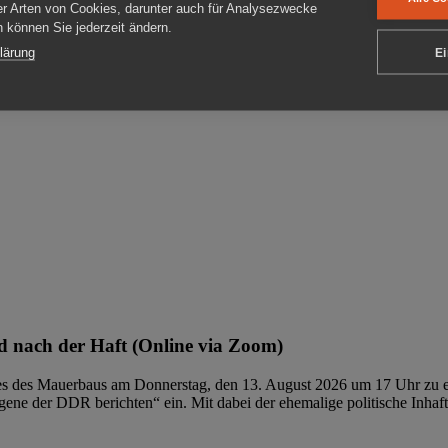
er Arten von Cookies, darunter auch für Analysezwecke
en können Sie jederzeit ändern.
ben
lärung
Ei
 nach der Haft (Online via Zoom)
ages des Mauerbaus am Donnerstag, den 13. August 2026 um 17 Uhr zu e
ene der DDR berichten“ ein. Mit dabei der ehemalige politische Inhaf