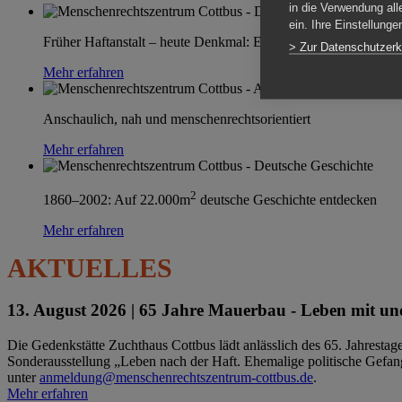
in die Verwendung all
ein. Ihre Einstellung
Früher Haftanstalt – heute Denkmal: Einen Ort im Wandel erle
> Zur Datenschutzerk
Mehr erfahren
Anschaulich, nah und menschenrechtsorientiert
Mehr erfahren
2
1860–2002: Auf 22.000m
deutsche Geschichte entdecken
Mehr erfahren
AKTUELLES
13. August 2026 |
65 Jahre Mauerbau - Leben mit und
Die Gedenkstätte Zuchthaus Cottbus lädt anlässlich des 65. Jahrest
Sonderausstellung „Leben nach der Haft. Ehemalige politische Gefang
unter
anmeldung@menschenrechtszentrum-cottbus.de
.
Mehr erfahren