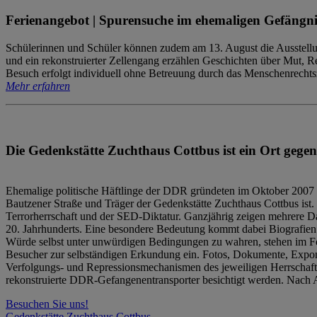
Ferienangebot | Spurensuche im ehemaligen Gefängni
Schülerinnen und Schüler können zudem am 13. August die Ausstellu
und ein rekonstruierter Zellengang erzählen Geschichten über Mut, 
Besuch erfolgt individuell ohne Betreuung durch das Menschenrechtszen
Mehr erfahren
Die Gedenkstätte Zuchthaus Cottbus ist ein Ort gegen
Ehemalige politische Häftlinge der DDR gründeten im Oktober 2007 
Bautzener Straße und Träger der Gedenkstätte Zuchthaus Cottbus ist. 
Terrorherrschaft und der SED-Diktatur. Ganzjährig zeigen mehrere Da
20. Jahrhunderts. Eine besondere Bedeutung kommt dabei Biografien e
Würde selbst unter unwürdigen Bedingungen zu wahren, stehen im Fo
Besucher zur selbständigen Erkundung ein. Fotos, Dokumente, Expon
Verfolgungs- und Repressionsmechanismen des jeweiligen Herrschaf
rekonstruierte DDR-Gefangenentransporter besichtigt werden. Nach A
Besuchen Sie uns!
Gedenkstätte Zuchthaus Cottbus