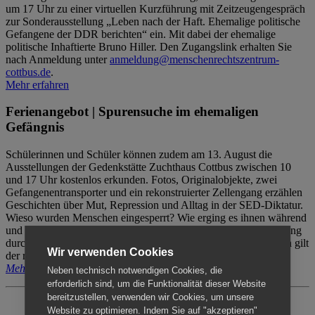
um 17 Uhr zu einer virtuellen Kurzführung mit Zeitzeugengespräch
zur Sonderausstellung „Leben nach der Haft. Ehemalige politische
Gefangene der DDR berichten“ ein. Mit dabei der ehemalige
politische Inhaftierte Bruno Hiller. Den Zugangslink erhalten Sie
nach Anmeldung unter
anmeldung@menschenrechtszentrum-
cottbus.de
.
Mehr erfahren
Ferienangebot | Spurensuche im ehemaligen
Gefängnis
Schülerinnen und Schüler können zudem am 13. August die
Ausstellungen der Gedenkstätte Zuchthaus Cottbus zwischen 10
und 17 Uhr kostenlos erkunden. Fotos, Originalobjekte, zwei
Gefangenentransporter und ein rekonstruierter Zellengang erzählen
Geschichten über Mut, Repression und Alltag in der SED-Diktatur.
Wieso wurden Menschen eingesperrt? Wie erging es ihnen während
und nach der Haft? Der Besuch erfolgt individuell ohne Betreuung
durch das Menschenrechtszentrum Cottbus. Für Begleitpersonen gilt
Wir verwenden Cookies
der reguläre Eintritt (8€ / ermäßigt 5€).
Mehr erfahren
Neben technisch notwendigen Cookies, die
erforderlich sind, um die Funktionalität dieser Website
bereitzustellen, verwenden wir Cookies, um unsere
Website zu optimieren. Indem Sie auf "akzeptieren"