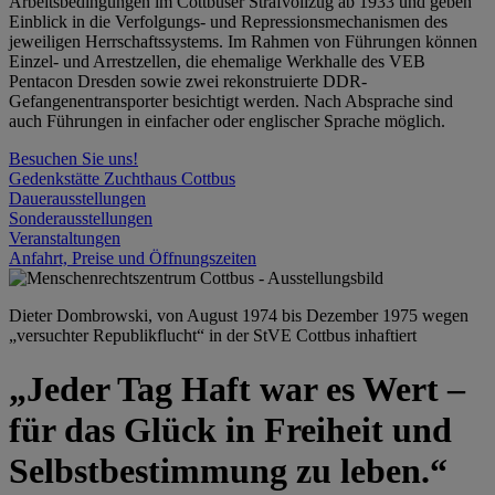
Arbeitsbedingungen im Cottbuser Strafvollzug ab 1933 und geben
Einblick in die Verfolgungs- und Repressionsmechanismen des
jeweiligen Herrschaftssystems. Im Rahmen von Führungen können
Einzel- und Arrestzellen, die ehemalige Werkhalle des VEB
Pentacon Dresden sowie zwei rekonstruierte DDR-
Gefangenentransporter besichtigt werden. Nach Absprache sind
auch Führungen in einfacher oder englischer Sprache möglich.
Besuchen Sie uns!
Gedenkstätte Zuchthaus Cottbus
Dauerausstellungen
Sonderausstellungen
Veranstaltungen
Anfahrt, Preise und Öffnungszeiten
Dieter Dombrowski, von August 1974 bis Dezember 1975 wegen
„versuchter Republikflucht“ in der StVE Cottbus inhaftiert
„Jeder Tag Haft war es Wert –
für das Glück in Freiheit und
Selbstbestimmung zu leben.“