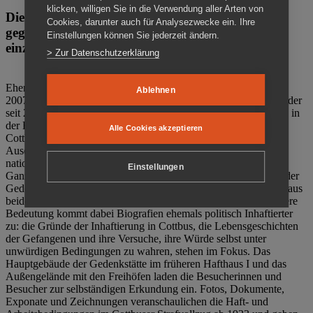
klicken, willigen Sie in die Verwendung aller Arten von
Die Gedenkstätte Zuchthaus Cottbus ist ein Ort
Cookies, darunter auch für Analysezwecke ein. Ihre
gegen das Vergessen. Anschaulich, nah und
Einstellungen können Sie jederzeit ändern.
einzigartig.
> Zur Datenschutzerklärung
Ehemalige politische Häftlinge der DDR gründeten im Oktober
Ablehnen
2007 den Verein Menschenrechtszentrum Cottbus e. V. (MRZ), der
seit 2011 Eigentümer des ehemaligen Gefängnisses (1860-2002) in
der Bautzener Straße und Träger der Gedenkstätte Zuchthaus
Alle Cookies akzeptieren
Cottbus ist. Im Zentrum der Arbeit der Gedenkstätte steht die
Auseinandersetzung mit politischem Unrecht während der
nationalsozialistischen Terrorherrschaft und der SED-Diktatur.
Einstellungen
Ganzjährig zeigen mehrere Dauer- und Sonderausstellungen in der
Gedenkstätte Zuchthaus Cottbus Beispiele politischen Unrechts aus
beiden deutschen Diktaturen des 20. Jahrhunderts. Eine besondere
Bedeutung kommt dabei Biografien ehemals politisch Inhaftierter
zu: die Gründe der Inhaftierung in Cottbus, die Lebensgeschichten
der Gefangenen und ihre Versuche, ihre Würde selbst unter
unwürdigen Bedingungen zu wahren, stehen im Fokus. Das
Hauptgebäude der Gedenkstätte im früheren Hafthaus I und das
Außengelände mit den Freihöfen laden die Besucherinnen und
Besucher zur selbständigen Erkundung ein. Fotos, Dokumente,
Exponate und Zeichnungen veranschaulichen die Haft- und