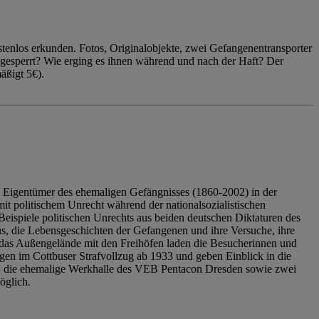
enlos erkunden. Fotos, Originalobjekte, zwei Gefangenentransporter
ngesperrt? Wie erging es ihnen während und nach der Haft? Der
äßigt 5€).
 Eigentümer des ehemaligen Gefängnisses (1860-2002) in der
it politischem Unrecht während der nationalsozialistischen
eispiele politischen Unrechts aus beiden deutschen Diktaturen des
us, die Lebensgeschichten der Gefangenen und ihre Versuche, ihre
das Außengelände mit den Freihöfen laden die Besucherinnen und
en im Cottbuser Strafvollzug ab 1933 und geben Einblick in die
, die ehemalige Werkhalle des VEB Pentacon Dresden sowie zwei
öglich.