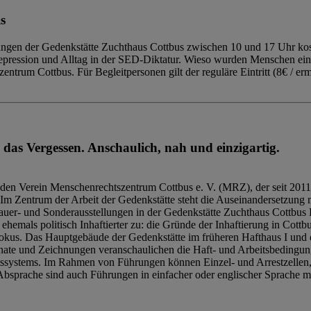
s
ngen der Gedenkstätte Zuchthaus Cottbus zwischen 10 und 17 Uhr kost
Repression und Alltag in der SED-Diktatur. Wieso wurden Menschen ei
trum Cottbus. Für Begleitpersonen gilt der reguläre Eintritt (8€ / erm
 das Vergessen. Anschaulich, nah und einzigartig.
den Verein Menschenrechtszentrum Cottbus e. V. (MRZ), der seit 2011
Im Zentrum der Arbeit der Gedenkstätte steht die Auseinandersetzung m
uer- und Sonderausstellungen in der Gedenkstätte Zuchthaus Cottbus B
hemals politisch Inhaftierter zu: die Gründe der Inhaftierung in Cottb
kus. Das Hauptgebäude der Gedenkstätte im früheren Hafthaus I und 
ate und Zeichnungen veranschaulichen die Haft- und Arbeitsbedingung
tssystems. Im Rahmen von Führungen können Einzel- und Arrestzellen
bsprache sind auch Führungen in einfacher oder englischer Sprache m