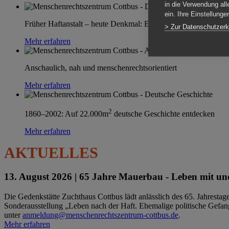
in die Verwendung all
ein. Ihre Einstellung
Früher Haftanstalt – heute Denkmal: Einen Ort im Wandel erle
> Zur Datenschutzerk
Mehr erfahren
Anschaulich, nah und menschenrechtsorientiert
Mehr erfahren
2
1860–2002: Auf 22.000m
deutsche Geschichte entdecken
Mehr erfahren
AKTUELLES
13. August 2026 |
65 Jahre Mauerbau - Leben mit und
Die Gedenkstätte Zuchthaus Cottbus lädt anlässlich des 65. Jahrest
Sonderausstellung „Leben nach der Haft. Ehemalige politische Gefang
unter
anmeldung@menschenrechtszentrum-cottbus.de
.
Mehr erfahren