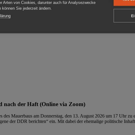
er Arten von Cookies, darunter auch für Analysezwecke
en können Sie jederzeit ändern.
ben
lärung
Ei
 nach der Haft (Online via Zoom)
ages des Mauerbaus am Donnerstag, den 13. August 2026 um 17 Uhr zu e
ene der DDR berichten“ ein. Mit dabei der ehemalige politische Inhaf