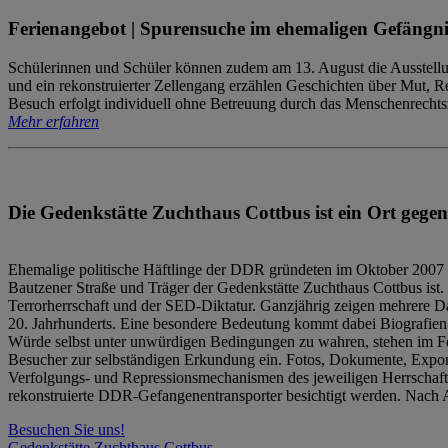
Ferienangebot | Spurensuche im ehemaligen Gefängni
Schülerinnen und Schüler können zudem am 13. August die Ausstellu
und ein rekonstruierter Zellengang erzählen Geschichten über Mut, 
Besuch erfolgt individuell ohne Betreuung durch das Menschenrechtszen
Mehr erfahren
Die Gedenkstätte Zuchthaus Cottbus ist ein Ort gegen
Ehemalige politische Häftlinge der DDR gründeten im Oktober 2007 
Bautzener Straße und Träger der Gedenkstätte Zuchthaus Cottbus ist. 
Terrorherrschaft und der SED-Diktatur. Ganzjährig zeigen mehrere Da
20. Jahrhunderts. Eine besondere Bedeutung kommt dabei Biografien e
Würde selbst unter unwürdigen Bedingungen zu wahren, stehen im Fo
Besucher zur selbständigen Erkundung ein. Fotos, Dokumente, Expon
Verfolgungs- und Repressionsmechanismen des jeweiligen Herrschaf
rekonstruierte DDR-Gefangenentransporter besichtigt werden. Nach A
Besuchen Sie uns!
Gedenkstätte Zuchthaus Cottbus