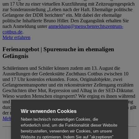
um 17 Uhr zu einer virtuellen Kurzführung mit Zeitzeugengespräch
zur Sonderausstellung „Leben nach der Haft. Ehemalige politische
Gefangene der DDR berichten“ ein. Mit dabei der ehemalige
politische Inhaftierte Bruno Hiller. Den Zugangslink erhalten Sie
nach Anmeldung unter
anmeldung@menschenrechtszentrum-
cottbus.de
.
Mehr erfahren
Ferienangebot | Spurensuche im ehemaligen
Gefängnis
Schülerinnen und Schüler können zudem am 13. August die
Ausstellungen der Gedenkstätte Zuchthaus Cottbus zwischen 10
und 17 Uhr kostenlos erkunden. Fotos, Originalobjekte, zwei
Gefangenentransporter und ein rekonstruierter Zellengang erzählen
Geschichten über Mut, Repression und Alltag in der SED-Diktatur.
Wieso wurden Menschen eingesperrt? Wie erging es ihnen während
und nach der Haft? Der Besuch erfolgt individuell ohne Betreuung
durch das Menschenrechtszentrum Cottbus. Für Begleitpersonen gilt
Wir verwenden Cookies
der reguläre Eintritt (8€ / ermäßigt 5€).
Mehr erfahren
Neben technisch notwendigen Cookies, die
erforderlich sind, um die Funktionalität dieser Website
bereitzustellen, verwenden wir Cookies, um unsere
Website zu optimieren. Indem Sie auf "akzeptieren"