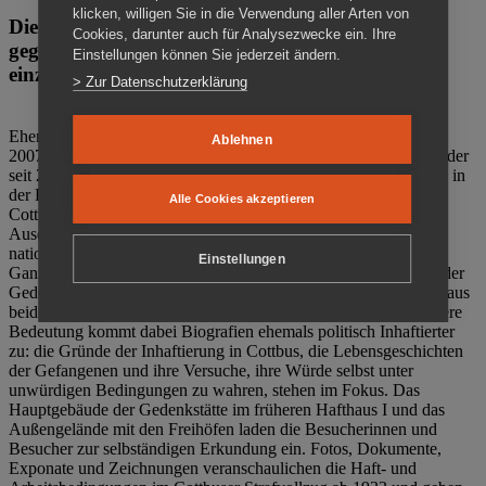
klicken, willigen Sie in die Verwendung aller Arten von
Die Gedenkstätte Zuchthaus Cottbus ist ein Ort
Cookies, darunter auch für Analysezwecke ein. Ihre
gegen das Vergessen. Anschaulich, nah und
Einstellungen können Sie jederzeit ändern.
einzigartig.
> Zur Datenschutzerklärung
Ehemalige politische Häftlinge der DDR gründeten im Oktober
Ablehnen
2007 den Verein Menschenrechtszentrum Cottbus e. V. (MRZ), der
seit 2011 Eigentümer des ehemaligen Gefängnisses (1860-2002) in
der Bautzener Straße und Träger der Gedenkstätte Zuchthaus
Alle Cookies akzeptieren
Cottbus ist. Im Zentrum der Arbeit der Gedenkstätte steht die
Auseinandersetzung mit politischem Unrecht während der
nationalsozialistischen Terrorherrschaft und der SED-Diktatur.
Einstellungen
Ganzjährig zeigen mehrere Dauer- und Sonderausstellungen in der
Gedenkstätte Zuchthaus Cottbus Beispiele politischen Unrechts aus
beiden deutschen Diktaturen des 20. Jahrhunderts. Eine besondere
Bedeutung kommt dabei Biografien ehemals politisch Inhaftierter
zu: die Gründe der Inhaftierung in Cottbus, die Lebensgeschichten
der Gefangenen und ihre Versuche, ihre Würde selbst unter
unwürdigen Bedingungen zu wahren, stehen im Fokus. Das
Hauptgebäude der Gedenkstätte im früheren Hafthaus I und das
Außengelände mit den Freihöfen laden die Besucherinnen und
Besucher zur selbständigen Erkundung ein. Fotos, Dokumente,
Exponate und Zeichnungen veranschaulichen die Haft- und