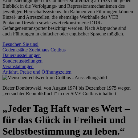
Arbeitsbedingungen im Cottbuser Strafvollzug ab 1933 und geben
Einblick in die Verfolgungs- und Repressionsmechanismen des
jeweiligen Herrschaftssystems. Im Rahmen von Führungen können
Einzel- und Arrestzellen, die ehemalige Werkhalle des VEB
Pentacon Dresden sowie zwei rekonstruierte DDR-
Gefangenentransporter besichtigt werden. Nach Absprache sind
auch Führungen in einfacher oder englischer Sprache möglich.
Besuchen Sie uns!
Gedenkstätte Zuchthaus Cottbus
Dauerausstellungen
Sonderausstellungen
Veranstaltungen
Anfahrt, Preise und Öffnungszeiten
Dieter Dombrowski, von August 1974 bis Dezember 1975 wegen
„versuchter Republikflucht“ in der StVE Cottbus inhaftiert
„Jeder Tag Haft war es Wert –
für das Glück in Freiheit und
Selbstbestimmung zu leben.“