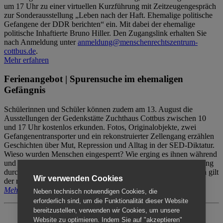
um 17 Uhr zu einer virtuellen Kurzführung mit Zeitzeugengespräch
zur Sonderausstellung „Leben nach der Haft. Ehemalige politische
Gefangene der DDR berichten“ ein. Mit dabei der ehemalige
politische Inhaftierte Bruno Hiller. Den Zugangslink erhalten Sie
nach Anmeldung unter
anmeldung@menschenrechtszentrum-
cottbus.de
.
Mehr erfahren
Ferienangebot | Spurensuche im ehemaligen
Gefängnis
Schülerinnen und Schüler können zudem am 13. August die
Ausstellungen der Gedenkstätte Zuchthaus Cottbus zwischen 10
und 17 Uhr kostenlos erkunden. Fotos, Originalobjekte, zwei
Gefangenentransporter und ein rekonstruierter Zellengang erzählen
Geschichten über Mut, Repression und Alltag in der SED-Diktatur.
Wieso wurden Menschen eingesperrt? Wie erging es ihnen während
und nach der Haft? Der Besuch erfolgt individuell ohne Betreuung
durch das Menschenrechtszentrum Cottbus. Für Begleitpersonen gilt
Wir verwenden Cookies
der reguläre Eintritt (8€ / ermäßigt 5€).
Mehr erfahren
Neben technisch notwendigen Cookies, die
erforderlich sind, um die Funktionalität dieser Website
bereitzustellen, verwenden wir Cookies, um unsere
Website zu optimieren. Indem Sie auf "akzeptieren"