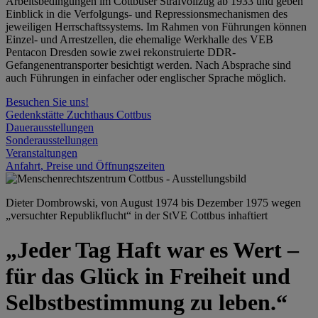
Arbeitsbedingungen im Cottbuser Strafvollzug ab 1933 und geben
Einblick in die Verfolgungs- und Repressionsmechanismen des
jeweiligen Herrschaftssystems. Im Rahmen von Führungen können
Einzel- und Arrestzellen, die ehemalige Werkhalle des VEB
Pentacon Dresden sowie zwei rekonstruierte DDR-
Gefangenentransporter besichtigt werden. Nach Absprache sind
auch Führungen in einfacher oder englischer Sprache möglich.
Besuchen Sie uns!
Gedenkstätte Zuchthaus Cottbus
Dauerausstellungen
Sonderausstellungen
Veranstaltungen
Anfahrt, Preise und Öffnungszeiten
Dieter Dombrowski, von August 1974 bis Dezember 1975 wegen
„versuchter Republikflucht“ in der StVE Cottbus inhaftiert
„Jeder Tag Haft war es Wert –
für das Glück in Freiheit und
Selbstbestimmung zu leben.“