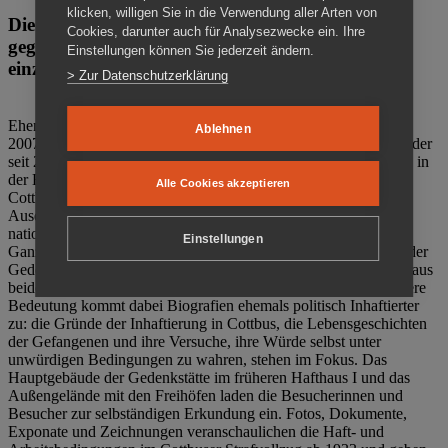
klicken, willigen Sie in die Verwendung aller Arten von
Die Gedenkstätte Zuchthaus Cottbus ist ein Ort
Cookies, darunter auch für Analysezwecke ein. Ihre
gegen das Vergessen. Anschaulich, nah und
Einstellungen können Sie jederzeit ändern.
einzigartig.
> Zur Datenschutzerklärung
Ehemalige politische Häftlinge der DDR gründeten im Oktober
Ablehnen
2007 den Verein Menschenrechtszentrum Cottbus e. V. (MRZ), der
seit 2011 Eigentümer des ehemaligen Gefängnisses (1860-2002) in
der Bautzener Straße und Träger der Gedenkstätte Zuchthaus
Alle Cookies akzeptieren
Cottbus ist. Im Zentrum der Arbeit der Gedenkstätte steht die
Auseinandersetzung mit politischem Unrecht während der
nationalsozialistischen Terrorherrschaft und der SED-Diktatur.
Einstellungen
Ganzjährig zeigen mehrere Dauer- und Sonderausstellungen in der
Gedenkstätte Zuchthaus Cottbus Beispiele politischen Unrechts aus
beiden deutschen Diktaturen des 20. Jahrhunderts. Eine besondere
Bedeutung kommt dabei Biografien ehemals politisch Inhaftierter
zu: die Gründe der Inhaftierung in Cottbus, die Lebensgeschichten
der Gefangenen und ihre Versuche, ihre Würde selbst unter
unwürdigen Bedingungen zu wahren, stehen im Fokus. Das
Hauptgebäude der Gedenkstätte im früheren Hafthaus I und das
Außengelände mit den Freihöfen laden die Besucherinnen und
Besucher zur selbständigen Erkundung ein. Fotos, Dokumente,
Exponate und Zeichnungen veranschaulichen die Haft- und