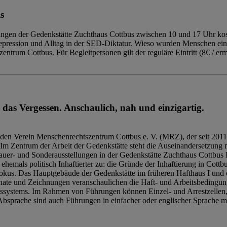
s
ngen der Gedenkstätte Zuchthaus Cottbus zwischen 10 und 17 Uhr kost
Repression und Alltag in der SED-Diktatur. Wieso wurden Menschen ei
trum Cottbus. Für Begleitpersonen gilt der reguläre Eintritt (8€ / erm
 das Vergessen. Anschaulich, nah und einzigartig.
den Verein Menschenrechtszentrum Cottbus e. V. (MRZ), der seit 2011
Im Zentrum der Arbeit der Gedenkstätte steht die Auseinandersetzung m
uer- und Sonderausstellungen in der Gedenkstätte Zuchthaus Cottbus B
hemals politisch Inhaftierter zu: die Gründe der Inhaftierung in Cottb
kus. Das Hauptgebäude der Gedenkstätte im früheren Hafthaus I und 
ate und Zeichnungen veranschaulichen die Haft- und Arbeitsbedingung
tssystems. Im Rahmen von Führungen können Einzel- und Arrestzellen
bsprache sind auch Führungen in einfacher oder englischer Sprache m