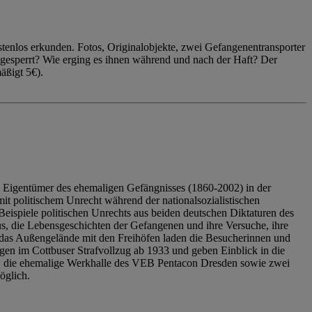
enlos erkunden. Fotos, Originalobjekte, zwei Gefangenentransporter
ngesperrt? Wie erging es ihnen während und nach der Haft? Der
äßigt 5€).
 Eigentümer des ehemaligen Gefängnisses (1860-2002) in der
it politischem Unrecht während der nationalsozialistischen
eispiele politischen Unrechts aus beiden deutschen Diktaturen des
us, die Lebensgeschichten der Gefangenen und ihre Versuche, ihre
das Außengelände mit den Freihöfen laden die Besucherinnen und
en im Cottbuser Strafvollzug ab 1933 und geben Einblick in die
, die ehemalige Werkhalle des VEB Pentacon Dresden sowie zwei
öglich.