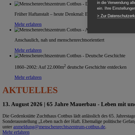
in die Verwendung all
ein. Ihre Einstellung
Früher Haftanstalt – heute Denkmal: Einen Ort im Wandel erle
> Zur Datenschutzerk
Mehr erfahren
Anschaulich, nah und menschenrechtsorientiert
Mehr erfahren
2
1860–2002: Auf 22.000m
deutsche Geschichte entdecken
Mehr erfahren
AKTUELLES
13. August 2026 |
65 Jahre Mauerbau - Leben mit und
Die Gedenkstätte Zuchthaus Cottbus lädt anlässlich des 65. Jahrest
Sonderausstellung „Leben nach der Haft. Ehemalige politische Gefang
unter
anmeldung@menschenrechtszentrum-cottbus.de
.
Mehr erfahren