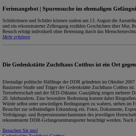
Ferienangebot | Spurensuche im ehemaligen Gefängni
Schülerinnen und Schüler können zudem am 13. August die Ausstellu
und ein rekonstruierter Zellengang erzählen Geschichten über Mut, 
Besuch erfolgt individuell ohne Betreuung durch das Menschenrechtszen
Mehr erfahren
Die Gedenkstätte Zuchthaus Cottbus ist ein Ort gegen
Ehemalige politische Häftlinge der DDR gründeten im Oktober 2007 
Bautzener Straße und Träger der Gedenkstätte Zuchthaus Cottbus ist. 
Terrorherrschaft und der SED-Diktatur. Ganzjährig zeigen mehrere Da
20. Jahrhunderts. Eine besondere Bedeutung kommt dabei Biografien e
Würde selbst unter unwürdigen Bedingungen zu wahren, stehen im Fo
Besucher zur selbständigen Erkundung ein. Fotos, Dokumente, Expon
Verfolgungs- und Repressionsmechanismen des jeweiligen Herrschaf
rekonstruierte DDR-Gefangenentransporter besichtigt werden. Nach A
Besuchen Sie uns!
Gedenkstätte Zuchthaus Cottbus