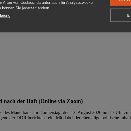
er Arten von Cookies, darunter auch für Analysezwecke
en können Sie jederzeit ändern.
ben
lärung
Ei
 nach der Haft (Online via Zoom)
ages des Mauerbaus am Donnerstag, den 13. August 2026 um 17 Uhr zu e
ene der DDR berichten“ ein. Mit dabei der ehemalige politische Inhaf