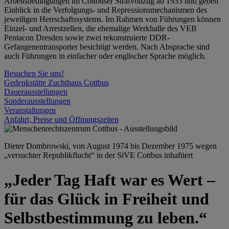
Arbeitsbedingungen im Cottbuser Strafvollzug ab 1933 und geben
Einblick in die Verfolgungs- und Repressionsmechanismen des
jeweiligen Herrschaftssystems. Im Rahmen von Führungen können
Einzel- und Arrestzellen, die ehemalige Werkhalle des VEB
Pentacon Dresden sowie zwei rekonstruierte DDR-
Gefangenentransporter besichtigt werden. Nach Absprache sind
auch Führungen in einfacher oder englischer Sprache möglich.
Besuchen Sie uns!
Gedenkstätte Zuchthaus Cottbus
Dauerausstellungen
Sonderausstellungen
Veranstaltungen
Anfahrt, Preise und Öffnungszeiten
Dieter Dombrowski, von August 1974 bis Dezember 1975 wegen
„versuchter Republikflucht“ in der StVE Cottbus inhaftiert
„Jeder Tag Haft war es Wert –
für das Glück in Freiheit und
Selbstbestimmung zu leben.“