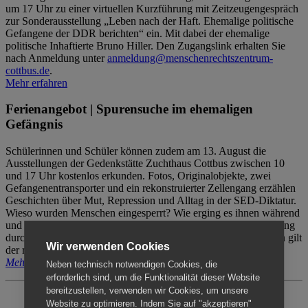
um 17 Uhr zu einer virtuellen Kurzführung mit Zeitzeugengespräch
zur Sonderausstellung „Leben nach der Haft. Ehemalige politische
Gefangene der DDR berichten“ ein. Mit dabei der ehemalige
politische Inhaftierte Bruno Hiller. Den Zugangslink erhalten Sie
nach Anmeldung unter
anmeldung@menschenrechtszentrum-
cottbus.de
.
Mehr erfahren
Ferienangebot | Spurensuche im ehemaligen
Gefängnis
Schülerinnen und Schüler können zudem am 13. August die
Ausstellungen der Gedenkstätte Zuchthaus Cottbus zwischen 10
und 17 Uhr kostenlos erkunden. Fotos, Originalobjekte, zwei
Gefangenentransporter und ein rekonstruierter Zellengang erzählen
Geschichten über Mut, Repression und Alltag in der SED-Diktatur.
Wieso wurden Menschen eingesperrt? Wie erging es ihnen während
und nach der Haft? Der Besuch erfolgt individuell ohne Betreuung
durch das Menschenrechtszentrum Cottbus. Für Begleitpersonen gilt
Wir verwenden Cookies
der reguläre Eintritt (8€ / ermäßigt 5€).
Mehr erfahren
Neben technisch notwendigen Cookies, die
erforderlich sind, um die Funktionalität dieser Website
bereitzustellen, verwenden wir Cookies, um unsere
Website zu optimieren. Indem Sie auf "akzeptieren"