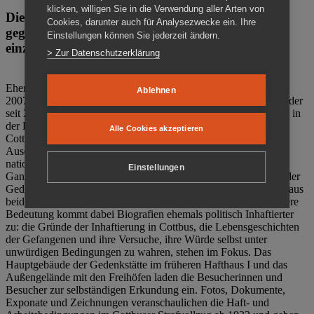
klicken, willigen Sie in die Verwendung aller Arten von
Die Gedenkstätte Zuchthaus Cottbus ist ein Ort
Cookies, darunter auch für Analysezwecke ein. Ihre
gegen das Vergessen. Anschaulich, nah und
Einstellungen können Sie jederzeit ändern.
einzigartig.
> Zur Datenschutzerklärung
Ehemalige politische Häftlinge der DDR gründeten im Oktober
Ablehnen
2007 den Verein Menschenrechtszentrum Cottbus e. V. (MRZ), der
seit 2011 Eigentümer des ehemaligen Gefängnisses (1860-2002) in
der Bautzener Straße und Träger der Gedenkstätte Zuchthaus
Alle Cookies akzeptieren
Cottbus ist. Im Zentrum der Arbeit der Gedenkstätte steht die
Auseinandersetzung mit politischem Unrecht während der
nationalsozialistischen Terrorherrschaft und der SED-Diktatur.
Einstellungen
Ganzjährig zeigen mehrere Dauer- und Sonderausstellungen in der
Gedenkstätte Zuchthaus Cottbus Beispiele politischen Unrechts aus
beiden deutschen Diktaturen des 20. Jahrhunderts. Eine besondere
Bedeutung kommt dabei Biografien ehemals politisch Inhaftierter
zu: die Gründe der Inhaftierung in Cottbus, die Lebensgeschichten
der Gefangenen und ihre Versuche, ihre Würde selbst unter
unwürdigen Bedingungen zu wahren, stehen im Fokus. Das
Hauptgebäude der Gedenkstätte im früheren Hafthaus I und das
Außengelände mit den Freihöfen laden die Besucherinnen und
Besucher zur selbständigen Erkundung ein. Fotos, Dokumente,
Exponate und Zeichnungen veranschaulichen die Haft- und