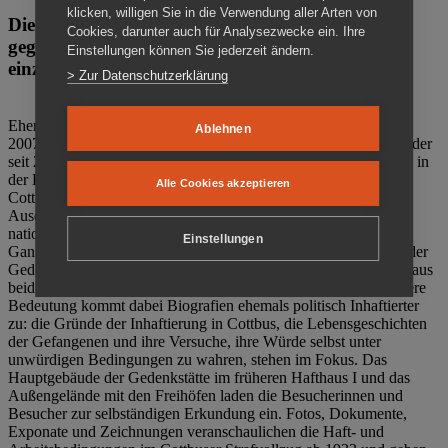
klicken, willigen Sie in die Verwendung aller Arten von
Die Gedenkstätte Zuchthaus Cottbus ist ein Ort
Cookies, darunter auch für Analysezwecke ein. Ihre
gegen das Vergessen. Anschaulich, nah und
Einstellungen können Sie jederzeit ändern.
einzigartig.
> Zur Datenschutzerklärung
Ehemalige politische Häftlinge der DDR gründeten im Oktober
Ablehnen
2007 den Verein Menschenrechtszentrum Cottbus e. V. (MRZ), der
seit 2011 Eigentümer des ehemaligen Gefängnisses (1860-2002) in
der Bautzener Straße und Träger der Gedenkstätte Zuchthaus
Alle Cookies akzeptieren
Cottbus ist. Im Zentrum der Arbeit der Gedenkstätte steht die
Auseinandersetzung mit politischem Unrecht während der
nationalsozialistischen Terrorherrschaft und der SED-Diktatur.
Einstellungen
Ganzjährig zeigen mehrere Dauer- und Sonderausstellungen in der
Gedenkstätte Zuchthaus Cottbus Beispiele politischen Unrechts aus
beiden deutschen Diktaturen des 20. Jahrhunderts. Eine besondere
Bedeutung kommt dabei Biografien ehemals politisch Inhaftierter
zu: die Gründe der Inhaftierung in Cottbus, die Lebensgeschichten
der Gefangenen und ihre Versuche, ihre Würde selbst unter
unwürdigen Bedingungen zu wahren, stehen im Fokus. Das
Hauptgebäude der Gedenkstätte im früheren Hafthaus I und das
Außengelände mit den Freihöfen laden die Besucherinnen und
Besucher zur selbständigen Erkundung ein. Fotos, Dokumente,
Exponate und Zeichnungen veranschaulichen die Haft- und