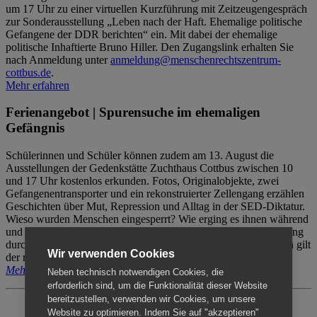
um 17 Uhr zu einer virtuellen Kurzführung mit Zeitzeugengespräch
zur Sonderausstellung „Leben nach der Haft. Ehemalige politische
Gefangene der DDR berichten“ ein. Mit dabei der ehemalige
politische Inhaftierte Bruno Hiller. Den Zugangslink erhalten Sie
nach Anmeldung unter
anmeldung@menschenrechtszentrum-
cottbus.de
.
Mehr erfahren
Ferienangebot | Spurensuche im ehemaligen
Gefängnis
Schülerinnen und Schüler können zudem am 13. August die
Ausstellungen der Gedenkstätte Zuchthaus Cottbus zwischen 10
und 17 Uhr kostenlos erkunden. Fotos, Originalobjekte, zwei
Gefangenentransporter und ein rekonstruierter Zellengang erzählen
Geschichten über Mut, Repression und Alltag in der SED-Diktatur.
Wieso wurden Menschen eingesperrt? Wie erging es ihnen während
und nach der Haft? Der Besuch erfolgt individuell ohne Betreuung
durch das Menschenrechtszentrum Cottbus. Für Begleitpersonen gilt
Wir verwenden Cookies
der reguläre Eintritt (8€ / ermäßigt 5€).
Mehr erfahren
Neben technisch notwendigen Cookies, die
erforderlich sind, um die Funktionalität dieser Website
bereitzustellen, verwenden wir Cookies, um unsere
Website zu optimieren. Indem Sie auf "akzeptieren"