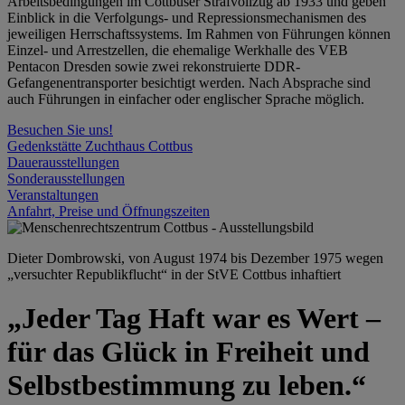
Arbeitsbedingungen im Cottbuser Strafvollzug ab 1933 und geben
Einblick in die Verfolgungs- und Repressionsmechanismen des
jeweiligen Herrschaftssystems. Im Rahmen von Führungen können
Einzel- und Arrestzellen, die ehemalige Werkhalle des VEB
Pentacon Dresden sowie zwei rekonstruierte DDR-
Gefangenentransporter besichtigt werden. Nach Absprache sind
auch Führungen in einfacher oder englischer Sprache möglich.
Besuchen Sie uns!
Gedenkstätte Zuchthaus Cottbus
Dauerausstellungen
Sonderausstellungen
Veranstaltungen
Anfahrt, Preise und Öffnungszeiten
Dieter Dombrowski, von August 1974 bis Dezember 1975 wegen
„versuchter Republikflucht“ in der StVE Cottbus inhaftiert
„Jeder Tag Haft war es Wert –
für das Glück in Freiheit und
Selbstbestimmung zu leben.“