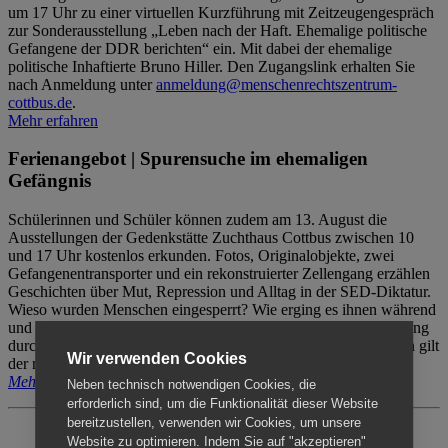
um 17 Uhr zu einer virtuellen Kurzführung mit Zeitzeugengespräch
zur Sonderausstellung „Leben nach der Haft. Ehemalige politische
Gefangene der DDR berichten“ ein. Mit dabei der ehemalige
politische Inhaftierte Bruno Hiller. Den Zugangslink erhalten Sie
nach Anmeldung unter
anmeldung@menschenrechtszentrum-
cottbus.de
.
Mehr erfahren
Ferienangebot | Spurensuche im ehemaligen
Gefängnis
Schülerinnen und Schüler können zudem am 13. August die
Ausstellungen der Gedenkstätte Zuchthaus Cottbus zwischen 10
und 17 Uhr kostenlos erkunden. Fotos, Originalobjekte, zwei
Gefangenentransporter und ein rekonstruierter Zellengang erzählen
Geschichten über Mut, Repression und Alltag in der SED-Diktatur.
Wieso wurden Menschen eingesperrt? Wie erging es ihnen während
und nach der Haft? Der Besuch erfolgt individuell ohne Betreuung
durch das Menschenrechtszentrum Cottbus. Für Begleitpersonen gilt
Wir verwenden Cookies
der reguläre Eintritt (8€ / ermäßigt 5€).
Mehr erfahren
Neben technisch notwendigen Cookies, die
erforderlich sind, um die Funktionalität dieser Website
bereitzustellen, verwenden wir Cookies, um unsere
Website zu optimieren. Indem Sie auf "akzeptieren"