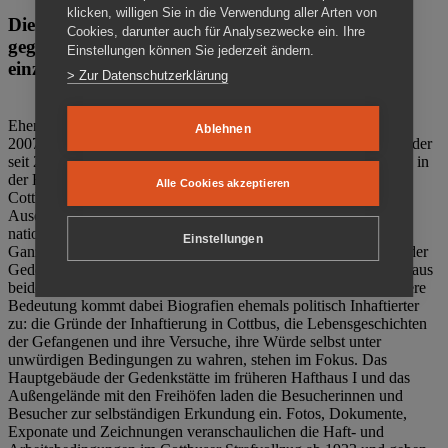
klicken, willigen Sie in die Verwendung aller Arten von
Die Gedenkstätte Zuchthaus Cottbus ist ein Ort
Cookies, darunter auch für Analysezwecke ein. Ihre
gegen das Vergessen. Anschaulich, nah und
Einstellungen können Sie jederzeit ändern.
einzigartig.
> Zur Datenschutzerklärung
Ehemalige politische Häftlinge der DDR gründeten im Oktober
Ablehnen
2007 den Verein Menschenrechtszentrum Cottbus e. V. (MRZ), der
seit 2011 Eigentümer des ehemaligen Gefängnisses (1860-2002) in
der Bautzener Straße und Träger der Gedenkstätte Zuchthaus
Alle Cookies akzeptieren
Cottbus ist. Im Zentrum der Arbeit der Gedenkstätte steht die
Auseinandersetzung mit politischem Unrecht während der
nationalsozialistischen Terrorherrschaft und der SED-Diktatur.
Einstellungen
Ganzjährig zeigen mehrere Dauer- und Sonderausstellungen in der
Gedenkstätte Zuchthaus Cottbus Beispiele politischen Unrechts aus
beiden deutschen Diktaturen des 20. Jahrhunderts. Eine besondere
Bedeutung kommt dabei Biografien ehemals politisch Inhaftierter
zu: die Gründe der Inhaftierung in Cottbus, die Lebensgeschichten
der Gefangenen und ihre Versuche, ihre Würde selbst unter
unwürdigen Bedingungen zu wahren, stehen im Fokus. Das
Hauptgebäude der Gedenkstätte im früheren Hafthaus I und das
Außengelände mit den Freihöfen laden die Besucherinnen und
Besucher zur selbständigen Erkundung ein. Fotos, Dokumente,
Exponate und Zeichnungen veranschaulichen die Haft- und