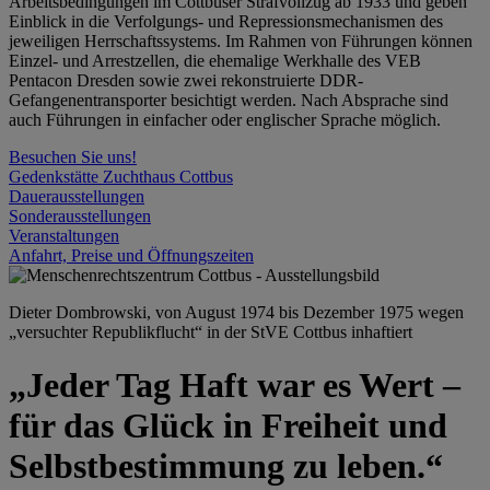
Arbeitsbedingungen im Cottbuser Strafvollzug ab 1933 und geben
Einblick in die Verfolgungs- und Repressionsmechanismen des
jeweiligen Herrschaftssystems. Im Rahmen von Führungen können
Einzel- und Arrestzellen, die ehemalige Werkhalle des VEB
Pentacon Dresden sowie zwei rekonstruierte DDR-
Gefangenentransporter besichtigt werden. Nach Absprache sind
auch Führungen in einfacher oder englischer Sprache möglich.
Besuchen Sie uns!
Gedenkstätte Zuchthaus Cottbus
Dauerausstellungen
Sonderausstellungen
Veranstaltungen
Anfahrt, Preise und Öffnungszeiten
Dieter Dombrowski, von August 1974 bis Dezember 1975 wegen
„versuchter Republikflucht“ in der StVE Cottbus inhaftiert
„Jeder Tag Haft war es Wert –
für das Glück in Freiheit und
Selbstbestimmung zu leben.“