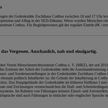
s
ngen der Gedenkstätte Zuchthaus Cottbus zwischen 10 und 17 Uhr kost
Repression und Alltag in der SED-Diktatur. Wieso wurden Menschen ei
trum Cottbus. Für Begleitpersonen gilt der reguläre Eintritt (8€ / erm
 das Vergessen. Anschaulich, nah und einzigartig.
den Verein Menschenrechtszentrum Cottbus e. V. (MRZ), der seit 2011
Im Zentrum der Arbeit der Gedenkstätte steht die Auseinandersetzung m
uer- und Sonderausstellungen in der Gedenkstätte Zuchthaus Cottbus B
hemals politisch Inhaftierter zu: die Gründe der Inhaftierung in Cottb
kus. Das Hauptgebäude der Gedenkstätte im früheren Hafthaus I und 
ate und Zeichnungen veranschaulichen die Haft- und Arbeitsbedingung
tssystems. Im Rahmen von Führungen können Einzel- und Arrestzellen
bsprache sind auch Führungen in einfacher oder englischer Sprache m