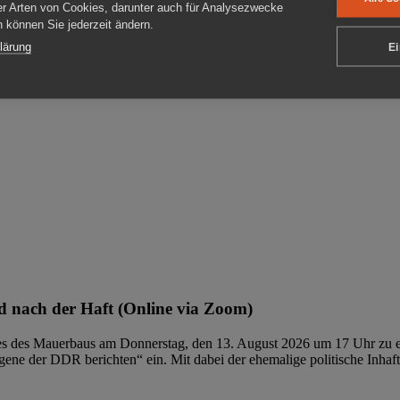
er Arten von Cookies, darunter auch für Analysezwecke
en können Sie jederzeit ändern.
ben
lärung
Ei
 nach der Haft (Online via Zoom)
ages des Mauerbaus am Donnerstag, den 13. August 2026 um 17 Uhr zu e
ene der DDR berichten“ ein. Mit dabei der ehemalige politische Inhaf