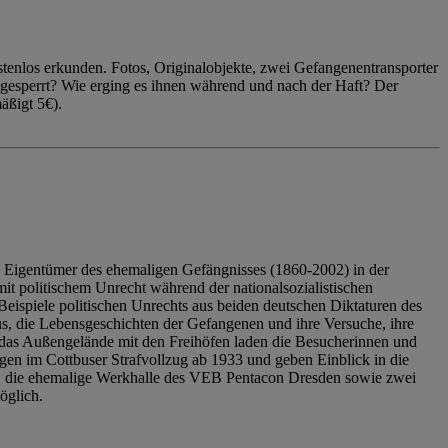
enlos erkunden. Fotos, Originalobjekte, zwei Gefangenentransporter
ngesperrt? Wie erging es ihnen während und nach der Haft? Der
äßigt 5€).
 Eigentümer des ehemaligen Gefängnisses (1860-2002) in der
it politischem Unrecht während der nationalsozialistischen
eispiele politischen Unrechts aus beiden deutschen Diktaturen des
us, die Lebensgeschichten der Gefangenen und ihre Versuche, ihre
das Außengelände mit den Freihöfen laden die Besucherinnen und
en im Cottbuser Strafvollzug ab 1933 und geben Einblick in die
, die ehemalige Werkhalle des VEB Pentacon Dresden sowie zwei
öglich.