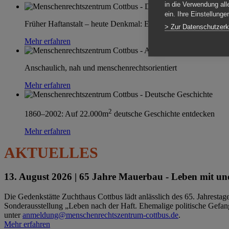
in die Verwendung all
ein. Ihre Einstellung
Früher Haftanstalt – heute Denkmal: Einen Ort im Wandel erle
> Zur Datenschutzerk
Mehr erfahren
Anschaulich, nah und menschenrechtsorientiert
Mehr erfahren
2
1860–2002: Auf 22.000m
deutsche Geschichte entdecken
Mehr erfahren
AKTUELLES
13. August 2026 |
65 Jahre Mauerbau - Leben mit und
Die Gedenkstätte Zuchthaus Cottbus lädt anlässlich des 65. Jahrest
Sonderausstellung „Leben nach der Haft. Ehemalige politische Gefang
unter
anmeldung@menschenrechtszentrum-cottbus.de
.
Mehr erfahren