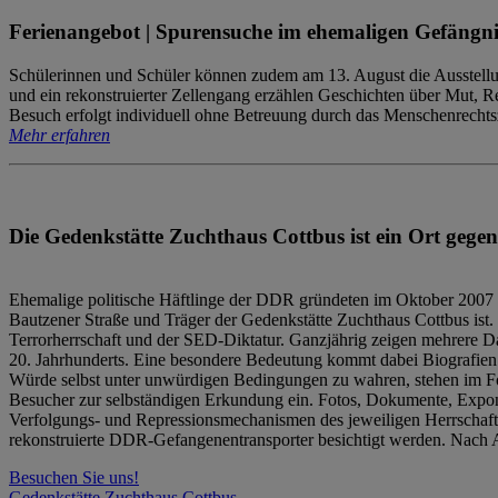
Ferienangebot | Spurensuche im ehemaligen Gefängni
Schülerinnen und Schüler können zudem am 13. August die Ausstellu
und ein rekonstruierter Zellengang erzählen Geschichten über Mut, 
Besuch erfolgt individuell ohne Betreuung durch das Menschenrechtszen
Mehr erfahren
Die Gedenkstätte Zuchthaus Cottbus ist ein Ort gegen
Ehemalige politische Häftlinge der DDR gründeten im Oktober 2007 
Bautzener Straße und Träger der Gedenkstätte Zuchthaus Cottbus ist. 
Terrorherrschaft und der SED-Diktatur. Ganzjährig zeigen mehrere Da
20. Jahrhunderts. Eine besondere Bedeutung kommt dabei Biografien e
Würde selbst unter unwürdigen Bedingungen zu wahren, stehen im Fo
Besucher zur selbständigen Erkundung ein. Fotos, Dokumente, Expon
Verfolgungs- und Repressionsmechanismen des jeweiligen Herrschaf
rekonstruierte DDR-Gefangenentransporter besichtigt werden. Nach A
Besuchen Sie uns!
Gedenkstätte Zuchthaus Cottbus