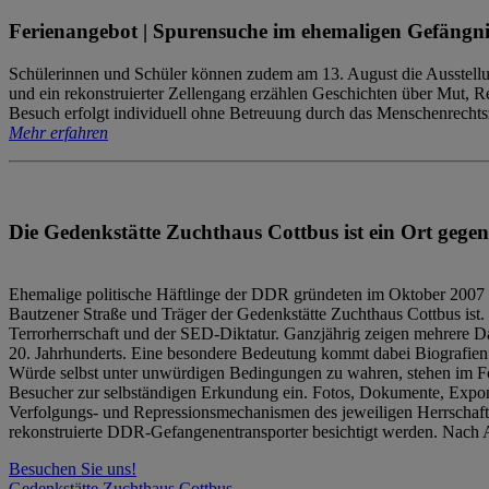
Ferienangebot | Spurensuche im ehemaligen Gefängni
Schülerinnen und Schüler können zudem am 13. August die Ausstellu
und ein rekonstruierter Zellengang erzählen Geschichten über Mut, 
Besuch erfolgt individuell ohne Betreuung durch das Menschenrechtszen
Mehr erfahren
Die Gedenkstätte Zuchthaus Cottbus ist ein Ort gegen
Ehemalige politische Häftlinge der DDR gründeten im Oktober 2007 
Bautzener Straße und Träger der Gedenkstätte Zuchthaus Cottbus ist. 
Terrorherrschaft und der SED-Diktatur. Ganzjährig zeigen mehrere Da
20. Jahrhunderts. Eine besondere Bedeutung kommt dabei Biografien e
Würde selbst unter unwürdigen Bedingungen zu wahren, stehen im Fo
Besucher zur selbständigen Erkundung ein. Fotos, Dokumente, Expon
Verfolgungs- und Repressionsmechanismen des jeweiligen Herrschaf
rekonstruierte DDR-Gefangenentransporter besichtigt werden. Nach A
Besuchen Sie uns!
Gedenkstätte Zuchthaus Cottbus