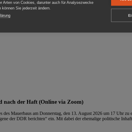
er Arten von Cookies, darunter auch für Analysezwecke
en können Sie jederzeit ändern.
ben
lärung
Ei
 nach der Haft (Online via Zoom)
ages des Mauerbaus am Donnerstag, den 13. August 2026 um 17 Uhr zu e
ene der DDR berichten“ ein. Mit dabei der ehemalige politische Inhaf