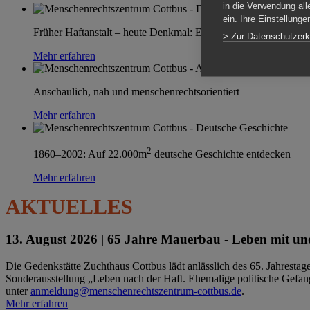
in die Verwendung all
ein. Ihre Einstellung
Früher Haftanstalt – heute Denkmal: Einen Ort im Wandel erle
> Zur Datenschutzerk
Mehr erfahren
Anschaulich, nah und menschenrechtsorientiert
Mehr erfahren
2
1860–2002: Auf 22.000m
deutsche Geschichte entdecken
Mehr erfahren
AKTUELLES
13. August 2026 |
65 Jahre Mauerbau - Leben mit und
Die Gedenkstätte Zuchthaus Cottbus lädt anlässlich des 65. Jahrest
Sonderausstellung „Leben nach der Haft. Ehemalige politische Gefang
unter
anmeldung@menschenrechtszentrum-cottbus.de
.
Mehr erfahren