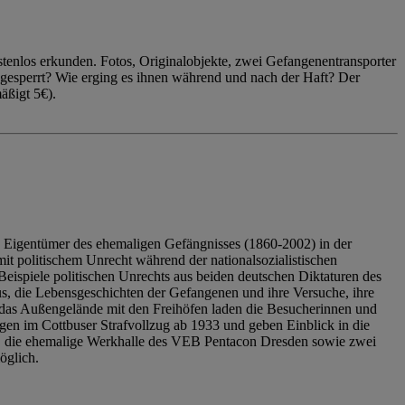
enlos erkunden. Fotos, Originalobjekte, zwei Gefangenentransporter
ngesperrt? Wie erging es ihnen während und nach der Haft? Der
äßigt 5€).
 Eigentümer des ehemaligen Gefängnisses (1860-2002) in der
it politischem Unrecht während der nationalsozialistischen
eispiele politischen Unrechts aus beiden deutschen Diktaturen des
us, die Lebensgeschichten der Gefangenen und ihre Versuche, ihre
das Außengelände mit den Freihöfen laden die Besucherinnen und
en im Cottbuser Strafvollzug ab 1933 und geben Einblick in die
, die ehemalige Werkhalle des VEB Pentacon Dresden sowie zwei
öglich.