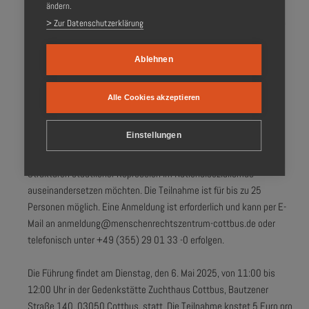
ändern.
des nationalsozialistischen Unrechtssystems – aber auch den
> Zur Datenschutzerklärung
Beginn der langen Auseinandersetzung mit Schuld, Verantwortung
und Gedenken. Gerade heute ist es wichtig, die Mechanismen von
Ausgrenzung, Willkür und staatlicher Gewalt zu verstehen. Unsere
Ablehnen
Ausstellung zeigt, wie tiefgreifend das NS-Regime in das Leben
Einzelner eingriff – und erinnert an jene, die Widerstand leisteten
Alle Cookies akzeptieren
oder Opfer dieser Repression wurden“, sagt Heide Schinowsky,
Leiterin der Gedenkstätte Zuchthaus Cottbus.
Einstellungen
Die Veranstaltung richtet sich an alle, die sich kritisch mit den
Strukturen staatlicher Repression im Nationalsozialismus
auseinandersetzen möchten. Die Teilnahme ist für bis zu 25
Personen möglich. Eine Anmeldung ist erforderlich und kann per E-
Mail an anmeldung@menschenrechtszentrum-cottbus.de oder
telefonisch unter +49 (355) 29 01 33 -0 erfolgen.
Die Führung findet am Dienstag, den 6. Mai 2025, von 11:00 bis
12:00 Uhr in der Gedenkstätte Zuchthaus Cottbus, Bautzener
Straße 140, 03050 Cottbus, statt. Die Teilnahme kostet 5 Euro pro