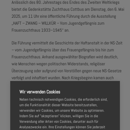
Anlässlich des 80. Jahrestags des Endes des Zweiten Weltkriegs
bietet die Gedenkstätte Zuchthaus Cottbus am Dienstag, den 6. Mai
2025, um 11 Uhr eine öffentliche Führung durch die Ausstellung
„HAFT – ZWANG – WILLKÜR – Vom Jugendgefängnis zum
Frauenzuchthaus 1933–1945“ an.
Die Führung vermittelt die Geschichte der Haftanstalt in der NS-Zeit
– vom Jugendgefängnis über das Frauengefängnis bis hin zum
Frauenzuchthaus. Anhand ausgewählter Biografien wird deutlich,
wie Menschen wegen politischen Widerstands, religiöser
Überzeugung oder aufgrund von Verstößen gegen neue NS-Gesetze
verfolgt und inhaftiert wurden. Nach Kriegsbeginn kamen auch
Gefangene aus den von der Wehrmacht besetzten Ländern nach
Wir verwenden Cookies
Cottbus. Viele sogenannte „NN-Gefangene“ wurden später der
Gestapo überstellt und in Konzentrationslager wie Ravensbrück
Neben technisch notwendigen Cookies, die erforderlich sind,
um die Funktionalität dieser Website bereitzustellen,
deportiert. Auch zahlreiche jüdische und polnische Gefangene
verwenden wir Cookies, um unsere Website zu optimieren.
wurden aus dem Strafvollzug nach Auschwitz überstellt.
Indem Sie auf "akzeptieren" klicken, willigen Sie in die
Verwendung aller Arten von Cookies, darunter auch für
„Das Ende des Zweiten Weltkriegs markiert den Zusammenbruch
Analysezwecke ein. Ihre Einstellungen können Sie jederzeit