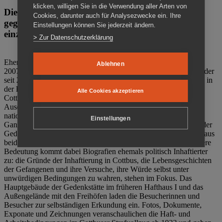
klicken, willigen Sie in die Verwendung aller Arten von
Die Gedenkstätte Zuchthaus Cottbus ist ein Ort
Cookies, darunter auch für Analysezwecke ein. Ihre
gegen das Vergessen. Anschaulich, nah und
Einstellungen können Sie jederzeit ändern.
einzigartig.
> Zur Datenschutzerklärung
Ehemalige politische Häftlinge der DDR gründeten im Oktober
Ablehnen
2007 den Verein Menschenrechtszentrum Cottbus e. V. (MRZ), der
seit 2011 Eigentümer des ehemaligen Gefängnisses (1860-2002) in
der Bautzener Straße und Träger der Gedenkstätte Zuchthaus
Alle Cookies akzeptieren
Cottbus ist. Im Zentrum der Arbeit der Gedenkstätte steht die
Auseinandersetzung mit politischem Unrecht während der
nationalsozialistischen Terrorherrschaft und der SED-Diktatur.
Einstellungen
Ganzjährig zeigen mehrere Dauer- und Sonderausstellungen in der
Gedenkstätte Zuchthaus Cottbus Beispiele politischen Unrechts aus
beiden deutschen Diktaturen des 20. Jahrhunderts. Eine besondere
Bedeutung kommt dabei Biografien ehemals politisch Inhaftierter
zu: die Gründe der Inhaftierung in Cottbus, die Lebensgeschichten
der Gefangenen und ihre Versuche, ihre Würde selbst unter
unwürdigen Bedingungen zu wahren, stehen im Fokus. Das
Hauptgebäude der Gedenkstätte im früheren Hafthaus I und das
Außengelände mit den Freihöfen laden die Besucherinnen und
Besucher zur selbständigen Erkundung ein. Fotos, Dokumente,
Exponate und Zeichnungen veranschaulichen die Haft- und