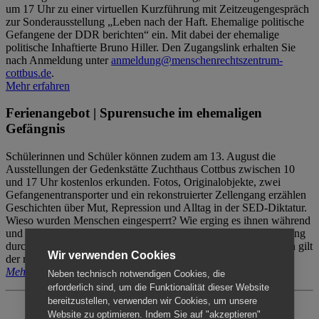
um 17 Uhr zu einer virtuellen Kurzführung mit Zeitzeugengespräch
zur Sonderausstellung „Leben nach der Haft. Ehemalige politische
Gefangene der DDR berichten“ ein. Mit dabei der ehemalige
politische Inhaftierte Bruno Hiller. Den Zugangslink erhalten Sie
nach Anmeldung unter
anmeldung@menschenrechtszentrum-
cottbus.de
.
Mehr erfahren
Ferienangebot | Spurensuche im ehemaligen
Gefängnis
Schülerinnen und Schüler können zudem am 13. August die
Ausstellungen der Gedenkstätte Zuchthaus Cottbus zwischen 10
und 17 Uhr kostenlos erkunden. Fotos, Originalobjekte, zwei
Gefangenentransporter und ein rekonstruierter Zellengang erzählen
Geschichten über Mut, Repression und Alltag in der SED-Diktatur.
Wieso wurden Menschen eingesperrt? Wie erging es ihnen während
und nach der Haft? Der Besuch erfolgt individuell ohne Betreuung
durch das Menschenrechtszentrum Cottbus. Für Begleitpersonen gilt
Wir verwenden Cookies
der reguläre Eintritt (8€ / ermäßigt 5€).
Mehr erfahren
Neben technisch notwendigen Cookies, die
erforderlich sind, um die Funktionalität dieser Website
bereitzustellen, verwenden wir Cookies, um unsere
Website zu optimieren. Indem Sie auf "akzeptieren"