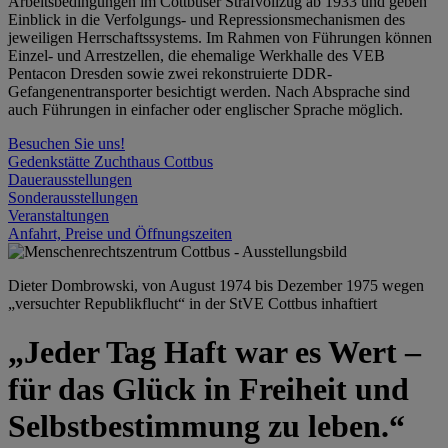
Arbeitsbedingungen im Cottbuser Strafvollzug ab 1933 und geben
Einblick in die Verfolgungs- und Repressionsmechanismen des
jeweiligen Herrschaftssystems. Im Rahmen von Führungen können
Einzel- und Arrestzellen, die ehemalige Werkhalle des VEB
Pentacon Dresden sowie zwei rekonstruierte DDR-
Gefangenentransporter besichtigt werden. Nach Absprache sind
auch Führungen in einfacher oder englischer Sprache möglich.
Besuchen Sie uns!
Gedenkstätte Zuchthaus Cottbus
Dauerausstellungen
Sonderausstellungen
Veranstaltungen
Anfahrt, Preise und Öffnungszeiten
Dieter Dombrowski, von August 1974 bis Dezember 1975 wegen
„versuchter Republikflucht“ in der StVE Cottbus inhaftiert
„Jeder Tag Haft war es Wert –
für das Glück in Freiheit und
Selbstbestimmung zu leben.“