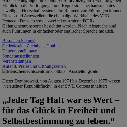
Arbeitsbedingungen im Cottbuser Strafvollzug ab 1933 und geben
Einblick in die Verfolgungs- und Repressionsmechanismen des
jeweiligen Herrschaftssystems. Im Rahmen von Führungen können
Einzel- und Arrestzellen, die ehemalige Werkhalle des VEB
Pentacon Dresden sowie zwei rekonstruierte DDR-
Gefangenentransporter besichtigt werden. Nach Absprache sind
auch Führungen in einfacher oder englischer Sprache möglich.
Besuchen Sie uns!
Gedenkstätte Zuchthaus Cottbus
Dauerausstellungen
Sonderausstellungen
Veranstaltungen
Anfahrt, Preise und Öffnungszeiten
Dieter Dombrowski, von August 1974 bis Dezember 1975 wegen
„versuchter Republikflucht“ in der StVE Cottbus inhaftiert
„Jeder Tag Haft war es Wert –
für das Glück in Freiheit und
Selbstbestimmung zu leben.“