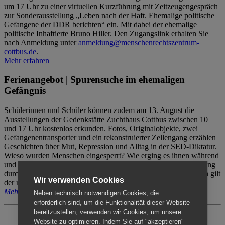
um 17 Uhr zu einer virtuellen Kurzführung mit Zeitzeugengespräch
zur Sonderausstellung „Leben nach der Haft. Ehemalige politische
Gefangene der DDR berichten“ ein. Mit dabei der ehemalige
politische Inhaftierte Bruno Hiller. Den Zugangslink erhalten Sie
nach Anmeldung unter
anmeldung@menschenrechtszentrum-
cottbus.de
.
Mehr erfahren
Ferienangebot | Spurensuche im ehemaligen
Gefängnis
Schülerinnen und Schüler können zudem am 13. August die
Ausstellungen der Gedenkstätte Zuchthaus Cottbus zwischen 10
und 17 Uhr kostenlos erkunden. Fotos, Originalobjekte, zwei
Gefangenentransporter und ein rekonstruierter Zellengang erzählen
Geschichten über Mut, Repression und Alltag in der SED-Diktatur.
Wieso wurden Menschen eingesperrt? Wie erging es ihnen während
und nach der Haft? Der Besuch erfolgt individuell ohne Betreuung
durch das Menschenrechtszentrum Cottbus. Für Begleitpersonen gilt
Wir verwenden Cookies
der reguläre Eintritt (8€ / ermäßigt 5€).
Mehr erfahren
Neben technisch notwendigen Cookies, die
erforderlich sind, um die Funktionalität dieser Website
bereitzustellen, verwenden wir Cookies, um unsere
Website zu optimieren. Indem Sie auf "akzeptieren"