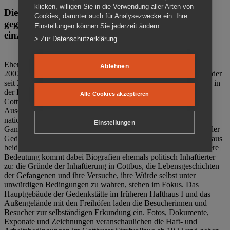
klicken, willigen Sie in die Verwendung aller Arten von
Die Gedenkstätte Zuchthaus Cottbus ist ein Ort
Cookies, darunter auch für Analysezwecke ein. Ihre
gegen das Vergessen. Anschaulich, nah und
Einstellungen können Sie jederzeit ändern.
einzigartig.
> Zur Datenschutzerklärung
Ehemalige politische Häftlinge der DDR gründeten im Oktober
Ablehnen
2007 den Verein Menschenrechtszentrum Cottbus e. V. (MRZ), der
seit 2011 Eigentümer des ehemaligen Gefängnisses (1860-2002) in
der Bautzener Straße und Träger der Gedenkstätte Zuchthaus
Alle Cookies akzeptieren
Cottbus ist. Im Zentrum der Arbeit der Gedenkstätte steht die
Auseinandersetzung mit politischem Unrecht während der
nationalsozialistischen Terrorherrschaft und der SED-Diktatur.
Einstellungen
Ganzjährig zeigen mehrere Dauer- und Sonderausstellungen in der
Gedenkstätte Zuchthaus Cottbus Beispiele politischen Unrechts aus
beiden deutschen Diktaturen des 20. Jahrhunderts. Eine besondere
Bedeutung kommt dabei Biografien ehemals politisch Inhaftierter
zu: die Gründe der Inhaftierung in Cottbus, die Lebensgeschichten
der Gefangenen und ihre Versuche, ihre Würde selbst unter
unwürdigen Bedingungen zu wahren, stehen im Fokus. Das
Hauptgebäude der Gedenkstätte im früheren Hafthaus I und das
Außengelände mit den Freihöfen laden die Besucherinnen und
Besucher zur selbständigen Erkundung ein. Fotos, Dokumente,
Exponate und Zeichnungen veranschaulichen die Haft- und