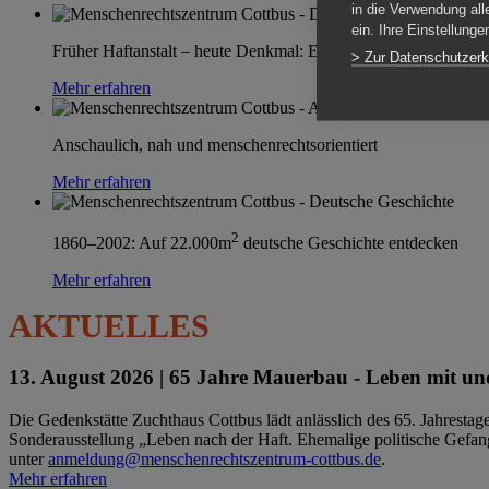
in die Verwendung all
ein. Ihre Einstellung
Früher Haftanstalt – heute Denkmal: Einen Ort im Wandel erle
> Zur Datenschutzerk
Mehr erfahren
Anschaulich, nah und menschenrechtsorientiert
Mehr erfahren
2
1860–2002: Auf 22.000m
deutsche Geschichte entdecken
Mehr erfahren
AKTUELLES
13. August 2026 |
65 Jahre Mauerbau - Leben mit und
Die Gedenkstätte Zuchthaus Cottbus lädt anlässlich des 65. Jahrest
Sonderausstellung „Leben nach der Haft. Ehemalige politische Gefang
unter
anmeldung@menschenrechtszentrum-cottbus.de
.
Mehr erfahren