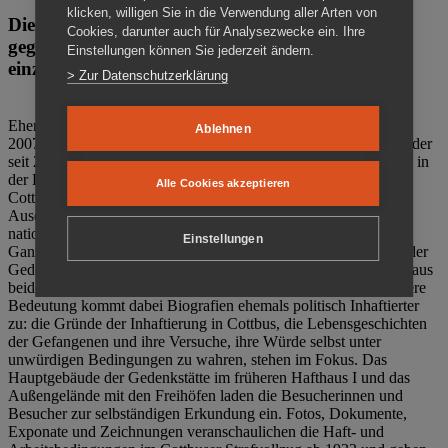
klicken, willigen Sie in die Verwendung aller Arten von
Die Gedenkstätte Zuchthaus Cottbus ist ein Ort
Cookies, darunter auch für Analysezwecke ein. Ihre
gegen das Vergessen. Anschaulich, nah und
Einstellungen können Sie jederzeit ändern.
einzigartig.
> Zur Datenschutzerklärung
Ehemalige politische Häftlinge der DDR gründeten im Oktober
Ablehnen
2007 den Verein Menschenrechtszentrum Cottbus e. V. (MRZ), der
seit 2011 Eigentümer des ehemaligen Gefängnisses (1860-2002) in
der Bautzener Straße und Träger der Gedenkstätte Zuchthaus
Alle Cookies akzeptieren
Cottbus ist. Im Zentrum der Arbeit der Gedenkstätte steht die
Auseinandersetzung mit politischem Unrecht während der
nationalsozialistischen Terrorherrschaft und der SED-Diktatur.
Einstellungen
Ganzjährig zeigen mehrere Dauer- und Sonderausstellungen in der
Gedenkstätte Zuchthaus Cottbus Beispiele politischen Unrechts aus
beiden deutschen Diktaturen des 20. Jahrhunderts. Eine besondere
Bedeutung kommt dabei Biografien ehemals politisch Inhaftierter
zu: die Gründe der Inhaftierung in Cottbus, die Lebensgeschichten
der Gefangenen und ihre Versuche, ihre Würde selbst unter
unwürdigen Bedingungen zu wahren, stehen im Fokus. Das
Hauptgebäude der Gedenkstätte im früheren Hafthaus I und das
Außengelände mit den Freihöfen laden die Besucherinnen und
Besucher zur selbständigen Erkundung ein. Fotos, Dokumente,
Exponate und Zeichnungen veranschaulichen die Haft- und