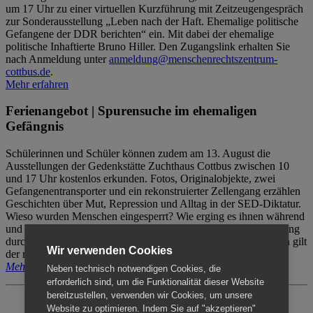
um 17 Uhr zu einer virtuellen Kurzführung mit Zeitzeugengespräch
zur Sonderausstellung „Leben nach der Haft. Ehemalige politische
Gefangene der DDR berichten“ ein. Mit dabei der ehemalige
politische Inhaftierte Bruno Hiller. Den Zugangslink erhalten Sie
nach Anmeldung unter
anmeldung@menschenrechtszentrum-
cottbus.de
.
Mehr erfahren
Ferienangebot | Spurensuche im ehemaligen
Gefängnis
Schülerinnen und Schüler können zudem am 13. August die
Ausstellungen der Gedenkstätte Zuchthaus Cottbus zwischen 10
und 17 Uhr kostenlos erkunden. Fotos, Originalobjekte, zwei
Gefangenentransporter und ein rekonstruierter Zellengang erzählen
Geschichten über Mut, Repression und Alltag in der SED-Diktatur.
Wieso wurden Menschen eingesperrt? Wie erging es ihnen während
und nach der Haft? Der Besuch erfolgt individuell ohne Betreuung
durch das Menschenrechtszentrum Cottbus. Für Begleitpersonen gilt
Wir verwenden Cookies
der reguläre Eintritt (8€ / ermäßigt 5€).
Mehr erfahren
Neben technisch notwendigen Cookies, die
erforderlich sind, um die Funktionalität dieser Website
bereitzustellen, verwenden wir Cookies, um unsere
Website zu optimieren. Indem Sie auf "akzeptieren"