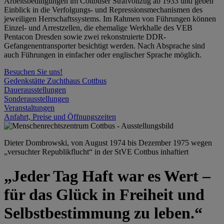
Arbeitsbedingungen im Cottbuser Strafvollzug ab 1933 und geben
Einblick in die Verfolgungs- und Repressionsmechanismen des
jeweiligen Herrschaftssystems. Im Rahmen von Führungen können
Einzel- und Arrestzellen, die ehemalige Werkhalle des VEB
Pentacon Dresden sowie zwei rekonstruierte DDR-
Gefangenentransporter besichtigt werden. Nach Absprache sind
auch Führungen in einfacher oder englischer Sprache möglich.
Besuchen Sie uns!
Gedenkstätte Zuchthaus Cottbus
Dauerausstellungen
Sonderausstellungen
Veranstaltungen
Anfahrt, Preise und Öffnungszeiten
Dieter Dombrowski, von August 1974 bis Dezember 1975 wegen
„versuchter Republikflucht“ in der StVE Cottbus inhaftiert
„Jeder Tag Haft war es Wert –
für das Glück in Freiheit und
Selbstbestimmung zu leben.“