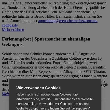
um 17 Uhr zu einer virtuellen Kurzführung mit Zeitzeugengespräch
zur Sonderausstellung „Leben nach der Haft. Ehemalige politische
Gefangene der DDR berichten“ ein. Mit dabei der ehemalige
politische Inhaftierte Bruno Hiller. Den Zugangslink erhalten Sie
nach Anmeldung unter
anmeldung@menschenrechtszentrum-
cottbus.de
.
Mehr erfahren
Ferienangebot | Spurensuche im ehemaligen
Gefängnis
Schülerinnen und Schüler können zudem am 13. August die
Ausstellungen der Gedenkstätte Zuchthaus Cottbus zwischen 10
und 17 Uhr kostenlos erkunden. Fotos, Originalobjekte, zwei
Gefangenentransporter und ein rekonstruierter Zellengang erzählen
Geschichten über Mut, Repression und Alltag in der SED-Diktatur.
Wieso wurden Menschen eingesperrt? Wie erging es ihnen während
und nach der Haft? Der Besuch erfolgt individuell ohne Betreuung
durch das Menschenrechtszentrum Cottbus. Für Begleitpersonen gilt
Wir verwenden Cookies
der reguläre Eintritt (8€ / ermäßigt 5€).
Mehr erfahren
Neben technisch notwendigen Cookies, die
erforderlich sind, um die Funktionalität dieser Website
bereitzustellen, verwenden wir Cookies, um unsere
Website zu optimieren. Indem Sie auf "akzeptieren"