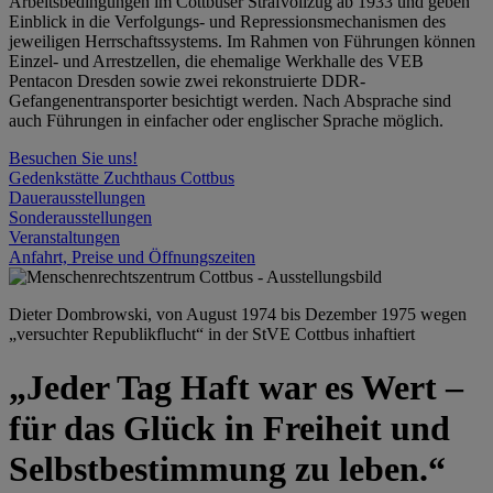
Arbeitsbedingungen im Cottbuser Strafvollzug ab 1933 und geben
Einblick in die Verfolgungs- und Repressionsmechanismen des
jeweiligen Herrschaftssystems. Im Rahmen von Führungen können
Einzel- und Arrestzellen, die ehemalige Werkhalle des VEB
Pentacon Dresden sowie zwei rekonstruierte DDR-
Gefangenentransporter besichtigt werden. Nach Absprache sind
auch Führungen in einfacher oder englischer Sprache möglich.
Besuchen Sie uns!
Gedenkstätte Zuchthaus Cottbus
Dauerausstellungen
Sonderausstellungen
Veranstaltungen
Anfahrt, Preise und Öffnungszeiten
Dieter Dombrowski, von August 1974 bis Dezember 1975 wegen
„versuchter Republikflucht“ in der StVE Cottbus inhaftiert
„Jeder Tag Haft war es Wert –
für das Glück in Freiheit und
Selbstbestimmung zu leben.“