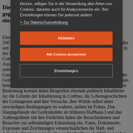
klicken, willigen Sie in die Verwendung aller Arten von
Die Gedenkstätte Zuchthaus Cottbus ist ein Ort
Cookies, darunter auch für Analysezwecke ein. Ihre
gegen das Vergessen. Anschaulich, nah und
Einstellungen können Sie jederzeit ändern.
einzigartig.
> Zur Datenschutzerklärung
Ehemalige politische Häftlinge der DDR gründeten im Oktober
Ablehnen
2007 den Verein Menschenrechtszentrum Cottbus e. V. (MRZ), der
seit 2011 Eigentümer des ehemaligen Gefängnisses (1860-2002) in
der Bautzener Straße und Träger der Gedenkstätte Zuchthaus
Alle Cookies akzeptieren
Cottbus ist. Im Zentrum der Arbeit der Gedenkstätte steht die
Auseinandersetzung mit politischem Unrecht während der
nationalsozialistischen Terrorherrschaft und der SED-Diktatur.
Einstellungen
Ganzjährig zeigen mehrere Dauer- und Sonderausstellungen in der
Gedenkstätte Zuchthaus Cottbus Beispiele politischen Unrechts aus
beiden deutschen Diktaturen des 20. Jahrhunderts. Eine besondere
Bedeutung kommt dabei Biografien ehemals politisch Inhaftierter
zu: die Gründe der Inhaftierung in Cottbus, die Lebensgeschichten
der Gefangenen und ihre Versuche, ihre Würde selbst unter
unwürdigen Bedingungen zu wahren, stehen im Fokus. Das
Hauptgebäude der Gedenkstätte im früheren Hafthaus I und das
Außengelände mit den Freihöfen laden die Besucherinnen und
Besucher zur selbständigen Erkundung ein. Fotos, Dokumente,
Exponate und Zeichnungen veranschaulichen die Haft- und