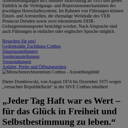
Arbeitsbedingungen im Cottbuser Strafvollzug ab 1933 und geben
Einblick in die Verfolgungs- und Repressionsmechanismen des
jeweiligen Herrschaftssystems. Im Rahmen von Führungen können
Einzel- und Arrestzellen, die ehemalige Werkhalle des VEB
Pentacon Dresden sowie zwei rekonstruierte DDR-
Gefangenentransporter besichtigt werden. Nach Absprache sind
auch Führungen in einfacher oder englischer Sprache möglich.
Besuchen Sie uns!
Gedenkstätte Zuchthaus Cottbus
Dauerausstellungen
Sonderausstellungen
Veranstaltungen
Anfahrt, Preise und Öffnungszeiten
Dieter Dombrowski, von August 1974 bis Dezember 1975 wegen
„versuchter Republikflucht“ in der StVE Cottbus inhaftiert
„Jeder Tag Haft war es Wert –
für das Glück in Freiheit und
Selbstbestimmung zu leben.“