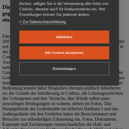
klicken, willigen Sie in die Verwendung aller Arten von
Die Gedenkstätte Zuchthaus Cottbus ist ein Ort
Cookies, darunter auch für Analysezwecke ein. Ihre
gegen das Vergessen. Anschaulich, nah und
Einstellungen können Sie jederzeit ändern.
einzigartig.
> Zur Datenschutzerklärung
Ehemalige politische Häftlinge der DDR gründeten im Oktober
Ablehnen
2007 den Verein Menschenrechtszentrum Cottbus e. V. (MRZ), der
seit 2011 Eigentümer des ehemaligen Gefängnisses (1860-2002) in
der Bautzener Straße und Träger der Gedenkstätte Zuchthaus
Alle Cookies akzeptieren
Cottbus ist. Im Zentrum der Arbeit der Gedenkstätte steht die
Auseinandersetzung mit politischem Unrecht während der
nationalsozialistischen Terrorherrschaft und der SED-Diktatur.
Einstellungen
Ganzjährig zeigen mehrere Dauer- und Sonderausstellungen in der
Gedenkstätte Zuchthaus Cottbus Beispiele politischen Unrechts aus
beiden deutschen Diktaturen des 20. Jahrhunderts. Eine besondere
Bedeutung kommt dabei Biografien ehemals politisch Inhaftierter
zu: die Gründe der Inhaftierung in Cottbus, die Lebensgeschichten
der Gefangenen und ihre Versuche, ihre Würde selbst unter
unwürdigen Bedingungen zu wahren, stehen im Fokus. Das
Hauptgebäude der Gedenkstätte im früheren Hafthaus I und das
Außengelände mit den Freihöfen laden die Besucherinnen und
Besucher zur selbständigen Erkundung ein. Fotos, Dokumente,
Exponate und Zeichnungen veranschaulichen die Haft- und