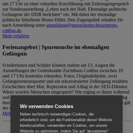
um 17 Uhr zu einer virtuellen Kurzführung mit Zeitzeugengespräch
zur Sonderausstellung „Leben nach der Haft. Ehemalige politische
Gefangene der DDR berichten“ ein. Mit dabei der ehemalige
politische Inhaftierte Bruno Hiller. Den Zugangslink erhalten Sie
nach Anmeldung unter
anmeldung@menschenrechtszentrum-
cottbus.de
.
Mehr erfahren
Ferienangebot | Spurensuche im ehemaligen
Gefängnis
Schülerinnen und Schüler können zudem am 13. August die
Ausstellungen der Gedenkstätte Zuchthaus Cottbus zwischen 10
und 17 Uhr kostenlos erkunden. Fotos, Originalobjekte, zwei
Gefangenentransporter und ein rekonstruierter Zellengang erzählen
Geschichten über Mut, Repression und Alltag in der SED-Diktatur.
Wieso wurden Menschen eingesperrt? Wie erging es ihnen während
und nach der Haft? Der Besuch erfolgt individuell ohne Betreuung
durch das Menschenrechtszentrum Cottbus. Für Begleitpersonen gilt
Wir verwenden Cookies
der reguläre Eintritt (8€ / ermäßigt 5€).
Mehr erfahren
Neben technisch notwendigen Cookies, die
erforderlich sind, um die Funktionalität dieser Website
bereitzustellen, verwenden wir Cookies, um unsere
Website zu optimieren. Indem Sie auf "akzeptieren"