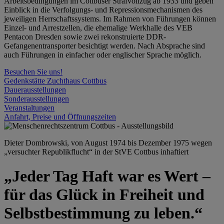
Arbeitsbedingungen im Cottbuser Strafvollzug ab 1933 und geben
Einblick in die Verfolgungs- und Repressionsmechanismen des
jeweiligen Herrschaftssystems. Im Rahmen von Führungen können
Einzel- und Arrestzellen, die ehemalige Werkhalle des VEB
Pentacon Dresden sowie zwei rekonstruierte DDR-
Gefangenentransporter besichtigt werden. Nach Absprache sind
auch Führungen in einfacher oder englischer Sprache möglich.
Besuchen Sie uns!
Gedenkstätte Zuchthaus Cottbus
Dauerausstellungen
Sonderausstellungen
Veranstaltungen
Anfahrt, Preise und Öffnungszeiten
Dieter Dombrowski, von August 1974 bis Dezember 1975 wegen
„versuchter Republikflucht“ in der StVE Cottbus inhaftiert
„Jeder Tag Haft war es Wert –
für das Glück in Freiheit und
Selbstbestimmung zu leben.“