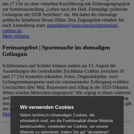
um 17 Uhr zu einer virtuellen Kurzführung mit Zeitzeugengespräch
zur Sonderausstellung „Leben nach der Haft. Ehemalige politische
Gefangene der DDR berichten“ ein. Mit dabei der ehemalige
politische Inhaftierte Bruno Hiller. Den Zugangslink erhalten Sie
nach Anmeldung unter
anmeldung@menschenrechtszentrum-
cottbus.de
.
Mehr erfahren
Ferienangebot | Spurensuche im ehemaligen
Gefängnis
Schülerinnen und Schüler können zudem am 13. August die
Ausstellungen der Gedenkstätte Zuchthaus Cottbus zwischen 10
und 17 Uhr kostenlos erkunden. Fotos, Originalobjekte, zwei
Gefangenentransporter und ein rekonstruierter Zellengang erzählen
Geschichten über Mut, Repression und Alltag in der SED-Diktatur.
Wieso wurden Menschen eingesperrt? Wie erging es ihnen während
und nach der Haft? Der Besuch erfolgt individuell ohne Betreuung
durch das Menschenrechtszentrum Cottbus. Für Begleitpersonen gilt
Wir verwenden Cookies
der reguläre Eintritt (8€ / ermäßigt 5€).
Mehr erfahren
Neben technisch notwendigen Cookies, die
erforderlich sind, um die Funktionalität dieser Website
bereitzustellen, verwenden wir Cookies, um unsere
Website zu optimieren. Indem Sie auf "akzeptieren"