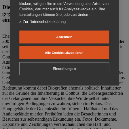
klicken, willigen Sie in die Verwendung aller Arten von
Die Gedenkstätte Zuchthaus Cottbus ist ein Ort
Cookies, darunter auch für Analysezwecke ein. Ihre
gegen das Vergessen. Anschaulich, nah und
Einstellungen können Sie jederzeit ändern.
einzigartig.
> Zur Datenschutzerklärung
Ehemalige politische Häftlinge der DDR gründeten im Oktober
Ablehnen
2007 den Verein Menschenrechtszentrum Cottbus e. V. (MRZ), der
seit 2011 Eigentümer des ehemaligen Gefängnisses (1860-2002) in
der Bautzener Straße und Träger der Gedenkstätte Zuchthaus
Alle Cookies akzeptieren
Cottbus ist. Im Zentrum der Arbeit der Gedenkstätte steht die
Auseinandersetzung mit politischem Unrecht während der
nationalsozialistischen Terrorherrschaft und der SED-Diktatur.
Einstellungen
Ganzjährig zeigen mehrere Dauer- und Sonderausstellungen in der
Gedenkstätte Zuchthaus Cottbus Beispiele politischen Unrechts aus
beiden deutschen Diktaturen des 20. Jahrhunderts. Eine besondere
Bedeutung kommt dabei Biografien ehemals politisch Inhaftierter
zu: die Gründe der Inhaftierung in Cottbus, die Lebensgeschichten
der Gefangenen und ihre Versuche, ihre Würde selbst unter
unwürdigen Bedingungen zu wahren, stehen im Fokus. Das
Hauptgebäude der Gedenkstätte im früheren Hafthaus I und das
Außengelände mit den Freihöfen laden die Besucherinnen und
Besucher zur selbständigen Erkundung ein. Fotos, Dokumente,
Exponate und Zeichnungen veranschaulichen die Haft- und