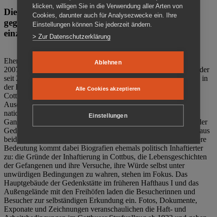
klicken, willigen Sie in die Verwendung aller Arten von
Die Gedenkstätte Zuchthaus Cottbus ist ein Ort
Cookies, darunter auch für Analysezwecke ein. Ihre
gegen das Vergessen. Anschaulich, nah und
Einstellungen können Sie jederzeit ändern.
einzigartig.
> Zur Datenschutzerklärung
Ehemalige politische Häftlinge der DDR gründeten im Oktober
Ablehnen
2007 den Verein Menschenrechtszentrum Cottbus e. V. (MRZ), der
seit 2011 Eigentümer des ehemaligen Gefängnisses (1860-2002) in
der Bautzener Straße und Träger der Gedenkstätte Zuchthaus
Alle Cookies akzeptieren
Cottbus ist. Im Zentrum der Arbeit der Gedenkstätte steht die
Auseinandersetzung mit politischem Unrecht während der
nationalsozialistischen Terrorherrschaft und der SED-Diktatur.
Einstellungen
Ganzjährig zeigen mehrere Dauer- und Sonderausstellungen in der
Gedenkstätte Zuchthaus Cottbus Beispiele politischen Unrechts aus
beiden deutschen Diktaturen des 20. Jahrhunderts. Eine besondere
Bedeutung kommt dabei Biografien ehemals politisch Inhaftierter
zu: die Gründe der Inhaftierung in Cottbus, die Lebensgeschichten
der Gefangenen und ihre Versuche, ihre Würde selbst unter
unwürdigen Bedingungen zu wahren, stehen im Fokus. Das
Hauptgebäude der Gedenkstätte im früheren Hafthaus I und das
Außengelände mit den Freihöfen laden die Besucherinnen und
Besucher zur selbständigen Erkundung ein. Fotos, Dokumente,
Exponate und Zeichnungen veranschaulichen die Haft- und