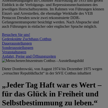
Arbeitsbedingungen im Cottbuser Strafvollzug ab 1933 und geben
Einblick in die Verfolgungs- und Repressionsmechanismen des
jeweiligen Herrschaftssystems. Im Rahmen von Führungen können
Einzel- und Arrestzellen, die ehemalige Werkhalle des VEB
Pentacon Dresden sowie zwei rekonstruierte DDR-
Gefangenentransporter besichtigt werden. Nach Absprache sind
auch Führungen in einfacher oder englischer Sprache möglich.
Besuchen Sie uns!
Gedenkstätte Zuchthaus Cottbus
Dauerausstellungen
Sonderausstellungen
Veranstaltungen
Anfahrt, Preise und Öffnungszeiten
Dieter Dombrowski, von August 1974 bis Dezember 1975 wegen
„versuchter Republikflucht“ in der StVE Cottbus inhaftiert
„Jeder Tag Haft war es Wert –
für das Glück in Freiheit und
Selbstbestimmung zu leben.“