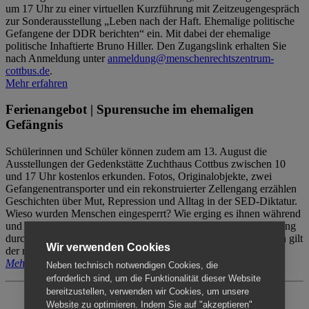
um 17 Uhr zu einer virtuellen Kurzführung mit Zeitzeugengespräch
zur Sonderausstellung „Leben nach der Haft. Ehemalige politische
Gefangene der DDR berichten“ ein. Mit dabei der ehemalige
politische Inhaftierte Bruno Hiller. Den Zugangslink erhalten Sie
nach Anmeldung unter
anmeldung@menschenrechtszentrum-
cottbus.de
.
Mehr erfahren
Ferienangebot | Spurensuche im ehemaligen
Gefängnis
Schülerinnen und Schüler können zudem am 13. August die
Ausstellungen der Gedenkstätte Zuchthaus Cottbus zwischen 10
und 17 Uhr kostenlos erkunden. Fotos, Originalobjekte, zwei
Gefangenentransporter und ein rekonstruierter Zellengang erzählen
Geschichten über Mut, Repression und Alltag in der SED-Diktatur.
Wieso wurden Menschen eingesperrt? Wie erging es ihnen während
und nach der Haft? Der Besuch erfolgt individuell ohne Betreuung
durch das Menschenrechtszentrum Cottbus. Für Begleitpersonen gilt
Wir verwenden Cookies
der reguläre Eintritt (8€ / ermäßigt 5€).
Mehr erfahren
Neben technisch notwendigen Cookies, die
erforderlich sind, um die Funktionalität dieser Website
bereitzustellen, verwenden wir Cookies, um unsere
Website zu optimieren. Indem Sie auf "akzeptieren"