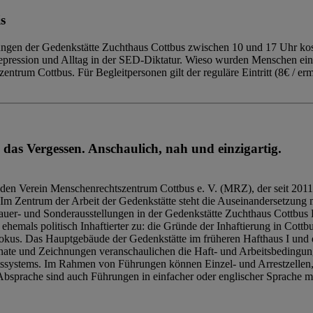
s
ngen der Gedenkstätte Zuchthaus Cottbus zwischen 10 und 17 Uhr kost
Repression und Alltag in der SED-Diktatur. Wieso wurden Menschen ei
trum Cottbus. Für Begleitpersonen gilt der reguläre Eintritt (8€ / erm
 das Vergessen. Anschaulich, nah und einzigartig.
den Verein Menschenrechtszentrum Cottbus e. V. (MRZ), der seit 2011
Im Zentrum der Arbeit der Gedenkstätte steht die Auseinandersetzung m
uer- und Sonderausstellungen in der Gedenkstätte Zuchthaus Cottbus B
hemals politisch Inhaftierter zu: die Gründe der Inhaftierung in Cottb
kus. Das Hauptgebäude der Gedenkstätte im früheren Hafthaus I und 
ate und Zeichnungen veranschaulichen die Haft- und Arbeitsbedingung
tssystems. Im Rahmen von Führungen können Einzel- und Arrestzellen
bsprache sind auch Führungen in einfacher oder englischer Sprache m