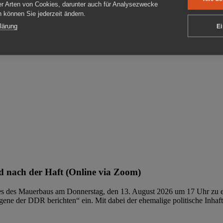
er Arten von Cookies, darunter auch für Analysezwecke
en können Sie jederzeit ändern.
ben
lärung
Ei
 nach der Haft (Online via Zoom)
ages des Mauerbaus am Donnerstag, den 13. August 2026 um 17 Uhr zu e
ene der DDR berichten“ ein. Mit dabei der ehemalige politische Inhaf