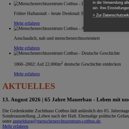
in die Verwendung all
ein. Ihre Einstellung
Früher Haftanstalt – heute Denkmal: Einen Ort im Wandel erle
> Zur Datenschutzerk
Mehr erfahren
Anschaulich, nah und menschenrechtsorientiert
Mehr erfahren
2
1860–2002: Auf 22.000m
deutsche Geschichte entdecken
Mehr erfahren
AKTUELLES
13. August 2026 |
65 Jahre Mauerbau - Leben mit und
Die Gedenkstätte Zuchthaus Cottbus lädt anlässlich des 65. Jahrest
Sonderausstellung „Leben nach der Haft. Ehemalige politische Gefang
unter
anmeldung@menschenrechtszentrum-cottbus.de
.
Mehr erfahren