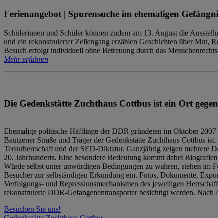
Ferienangebot | Spurensuche im ehemaligen Gefängni
Schülerinnen und Schüler können zudem am 13. August die Ausstellu
und ein rekonstruierter Zellengang erzählen Geschichten über Mut, 
Besuch erfolgt individuell ohne Betreuung durch das Menschenrechtszen
Mehr erfahren
Die Gedenkstätte Zuchthaus Cottbus ist ein Ort gegen
Ehemalige politische Häftlinge der DDR gründeten im Oktober 2007 
Bautzener Straße und Träger der Gedenkstätte Zuchthaus Cottbus ist. 
Terrorherrschaft und der SED-Diktatur. Ganzjährig zeigen mehrere Da
20. Jahrhunderts. Eine besondere Bedeutung kommt dabei Biografien e
Würde selbst unter unwürdigen Bedingungen zu wahren, stehen im Fo
Besucher zur selbständigen Erkundung ein. Fotos, Dokumente, Expon
Verfolgungs- und Repressionsmechanismen des jeweiligen Herrschaf
rekonstruierte DDR-Gefangenentransporter besichtigt werden. Nach A
Besuchen Sie uns!
Gedenkstätte Zuchthaus Cottbus