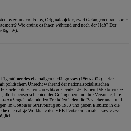
enlos erkunden. Fotos, Originalobjekte, zwei Gefangenentransporter
ngesperrt? Wie erging es ihnen während und nach der Haft? Der
äßigt 5€).
 Eigentümer des ehemaligen Gefängnisses (1860-2002) in der
it politischem Unrecht während der nationalsozialistischen
eispiele politischen Unrechts aus beiden deutschen Diktaturen des
us, die Lebensgeschichten der Gefangenen und ihre Versuche, ihre
das Außengelände mit den Freihöfen laden die Besucherinnen und
en im Cottbuser Strafvollzug ab 1933 und geben Einblick in die
, die ehemalige Werkhalle des VEB Pentacon Dresden sowie zwei
öglich.