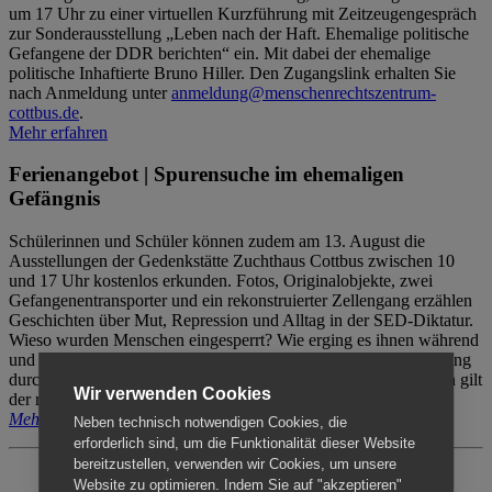
um 17 Uhr zu einer virtuellen Kurzführung mit Zeitzeugengespräch
zur Sonderausstellung „Leben nach der Haft. Ehemalige politische
Gefangene der DDR berichten“ ein. Mit dabei der ehemalige
politische Inhaftierte Bruno Hiller. Den Zugangslink erhalten Sie
nach Anmeldung unter
anmeldung@menschenrechtszentrum-
cottbus.de
.
Mehr erfahren
Ferienangebot | Spurensuche im ehemaligen
Gefängnis
Schülerinnen und Schüler können zudem am 13. August die
Ausstellungen der Gedenkstätte Zuchthaus Cottbus zwischen 10
und 17 Uhr kostenlos erkunden. Fotos, Originalobjekte, zwei
Gefangenentransporter und ein rekonstruierter Zellengang erzählen
Geschichten über Mut, Repression und Alltag in der SED-Diktatur.
Wieso wurden Menschen eingesperrt? Wie erging es ihnen während
und nach der Haft? Der Besuch erfolgt individuell ohne Betreuung
durch das Menschenrechtszentrum Cottbus. Für Begleitpersonen gilt
Wir verwenden Cookies
der reguläre Eintritt (8€ / ermäßigt 5€).
Mehr erfahren
Neben technisch notwendigen Cookies, die
erforderlich sind, um die Funktionalität dieser Website
bereitzustellen, verwenden wir Cookies, um unsere
Website zu optimieren. Indem Sie auf "akzeptieren"