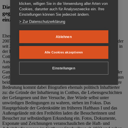
klicken, willigen Sie in die Verwendung aller Arten von
Die Gedenkstätte Zuchthaus Cottbus ist ein Ort
Cookies, darunter auch für Analysezwecke ein. Ihre
gegen das Vergessen. Anschaulich, nah und
Einstellungen können Sie jederzeit ändern.
einzigartig.
> Zur Datenschutzerklärung
Ehemalige politische Häftlinge der DDR gründeten im Oktober
Ablehnen
2007 den Verein Menschenrechtszentrum Cottbus e. V. (MRZ), der
seit 2011 Eigentümer des ehemaligen Gefängnisses (1860-2002) in
der Bautzener Straße und Träger der Gedenkstätte Zuchthaus
Alle Cookies akzeptieren
Cottbus ist. Im Zentrum der Arbeit der Gedenkstätte steht die
Auseinandersetzung mit politischem Unrecht während der
nationalsozialistischen Terrorherrschaft und der SED-Diktatur.
Einstellungen
Ganzjährig zeigen mehrere Dauer- und Sonderausstellungen in der
Gedenkstätte Zuchthaus Cottbus Beispiele politischen Unrechts aus
beiden deutschen Diktaturen des 20. Jahrhunderts. Eine besondere
Bedeutung kommt dabei Biografien ehemals politisch Inhaftierter
zu: die Gründe der Inhaftierung in Cottbus, die Lebensgeschichten
der Gefangenen und ihre Versuche, ihre Würde selbst unter
unwürdigen Bedingungen zu wahren, stehen im Fokus. Das
Hauptgebäude der Gedenkstätte im früheren Hafthaus I und das
Außengelände mit den Freihöfen laden die Besucherinnen und
Besucher zur selbständigen Erkundung ein. Fotos, Dokumente,
Exponate und Zeichnungen veranschaulichen die Haft- und