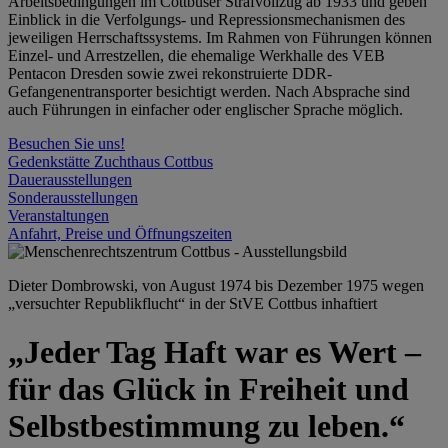
Arbeitsbedingungen im Cottbuser Strafvollzug ab 1933 und geben
Einblick in die Verfolgungs- und Repressionsmechanismen des
jeweiligen Herrschaftssystems. Im Rahmen von Führungen können
Einzel- und Arrestzellen, die ehemalige Werkhalle des VEB
Pentacon Dresden sowie zwei rekonstruierte DDR-
Gefangenentransporter besichtigt werden. Nach Absprache sind
auch Führungen in einfacher oder englischer Sprache möglich.
Besuchen Sie uns!
Gedenkstätte Zuchthaus Cottbus
Dauerausstellungen
Sonderausstellungen
Veranstaltungen
Anfahrt, Preise und Öffnungszeiten
Dieter Dombrowski, von August 1974 bis Dezember 1975 wegen
„versuchter Republikflucht“ in der StVE Cottbus inhaftiert
„Jeder Tag Haft war es Wert –
für das Glück in Freiheit und
Selbstbestimmung zu leben.“