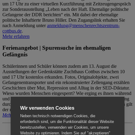
um 17 Uhr zu einer virtuellen Kurzführung mit Zeitzeugengespräch
zur Sonderausstellung „Leben nach der Haft. Ehemalige politische
Gefangene der DDR berichten“ ein. Mit dabei der ehemalige
politische Inhaftierte Bruno Hiller. Den Zugangslink erhalten Sie
nach Anmeldung unter
anmeldung@menschenrechtszentrum-
cottbus.de
.
Mehr erfahren
Ferienangebot | Spurensuche im ehemaligen
Gefängnis
Schülerinnen und Schüler können zudem am 13. August die
Ausstellungen der Gedenkstätte Zuchthaus Cottbus zwischen 10
und 17 Uhr kostenlos erkunden. Fotos, Originalobjekte, zwei
Gefangenentransporter und ein rekonstruierter Zellengang erzählen
Geschichten über Mut, Repression und Alltag in der SED-Diktatur.
Wieso wurden Menschen eingesperrt? Wie erging es ihnen während
und nach der Haft? Der Besuch erfolgt individuell ohne Betreuung
durch das Menschenrechtszentrum Cottbus. Für Begleitpersonen gilt
Wir verwenden Cookies
der reguläre Eintritt (8€ / ermäßigt 5€).
Mehr erfahren
Neben technisch notwendigen Cookies, die
erforderlich sind, um die Funktionalität dieser Website
bereitzustellen, verwenden wir Cookies, um unsere
Website zu optimieren. Indem Sie auf "akzeptieren"