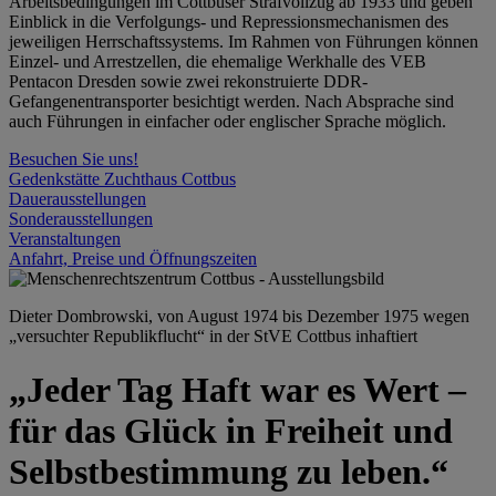
Arbeitsbedingungen im Cottbuser Strafvollzug ab 1933 und geben
Einblick in die Verfolgungs- und Repressionsmechanismen des
jeweiligen Herrschaftssystems. Im Rahmen von Führungen können
Einzel- und Arrestzellen, die ehemalige Werkhalle des VEB
Pentacon Dresden sowie zwei rekonstruierte DDR-
Gefangenentransporter besichtigt werden. Nach Absprache sind
auch Führungen in einfacher oder englischer Sprache möglich.
Besuchen Sie uns!
Gedenkstätte Zuchthaus Cottbus
Dauerausstellungen
Sonderausstellungen
Veranstaltungen
Anfahrt, Preise und Öffnungszeiten
Dieter Dombrowski, von August 1974 bis Dezember 1975 wegen
„versuchter Republikflucht“ in der StVE Cottbus inhaftiert
„Jeder Tag Haft war es Wert –
für das Glück in Freiheit und
Selbstbestimmung zu leben.“