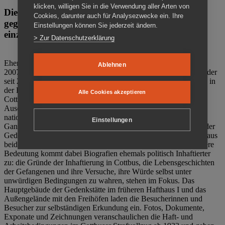
klicken, willigen Sie in die Verwendung aller Arten von
Die Gedenkstätte Zuchthaus Cottbus ist ein Ort
Cookies, darunter auch für Analysezwecke ein. Ihre
gegen das Vergessen. Anschaulich, nah und
Einstellungen können Sie jederzeit ändern.
einzigartig.
> Zur Datenschutzerklärung
Ehemalige politische Häftlinge der DDR gründeten im Oktober
Ablehnen
2007 den Verein Menschenrechtszentrum Cottbus e. V. (MRZ), der
seit 2011 Eigentümer des ehemaligen Gefängnisses (1860-2002) in
der Bautzener Straße und Träger der Gedenkstätte Zuchthaus
Alle Cookies akzeptieren
Cottbus ist. Im Zentrum der Arbeit der Gedenkstätte steht die
Auseinandersetzung mit politischem Unrecht während der
nationalsozialistischen Terrorherrschaft und der SED-Diktatur.
Einstellungen
Ganzjährig zeigen mehrere Dauer- und Sonderausstellungen in der
Gedenkstätte Zuchthaus Cottbus Beispiele politischen Unrechts aus
beiden deutschen Diktaturen des 20. Jahrhunderts. Eine besondere
Bedeutung kommt dabei Biografien ehemals politisch Inhaftierter
zu: die Gründe der Inhaftierung in Cottbus, die Lebensgeschichten
der Gefangenen und ihre Versuche, ihre Würde selbst unter
unwürdigen Bedingungen zu wahren, stehen im Fokus. Das
Hauptgebäude der Gedenkstätte im früheren Hafthaus I und das
Außengelände mit den Freihöfen laden die Besucherinnen und
Besucher zur selbständigen Erkundung ein. Fotos, Dokumente,
Exponate und Zeichnungen veranschaulichen die Haft- und