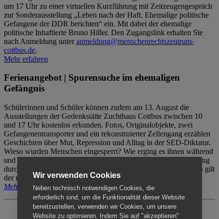
um 17 Uhr zu einer virtuellen Kurzführung mit Zeitzeugengespräch
zur Sonderausstellung „Leben nach der Haft. Ehemalige politische
Gefangene der DDR berichten“ ein. Mit dabei der ehemalige
politische Inhaftierte Bruno Hiller. Den Zugangslink erhalten Sie
nach Anmeldung unter
anmeldung@menschenrechtszentrum-
cottbus.de
.
Mehr erfahren
Ferienangebot | Spurensuche im ehemaligen
Gefängnis
Schülerinnen und Schüler können zudem am 13. August die
Ausstellungen der Gedenkstätte Zuchthaus Cottbus zwischen 10
und 17 Uhr kostenlos erkunden. Fotos, Originalobjekte, zwei
Gefangenentransporter und ein rekonstruierter Zellengang erzählen
Geschichten über Mut, Repression und Alltag in der SED-Diktatur.
Wieso wurden Menschen eingesperrt? Wie erging es ihnen während
und nach der Haft? Der Besuch erfolgt individuell ohne Betreuung
durch das Menschenrechtszentrum Cottbus. Für Begleitpersonen gilt
Wir verwenden Cookies
der reguläre Eintritt (8€ / ermäßigt 5€).
Mehr erfahren
Neben technisch notwendigen Cookies, die
erforderlich sind, um die Funktionalität dieser Website
bereitzustellen, verwenden wir Cookies, um unsere
Website zu optimieren. Indem Sie auf "akzeptieren"