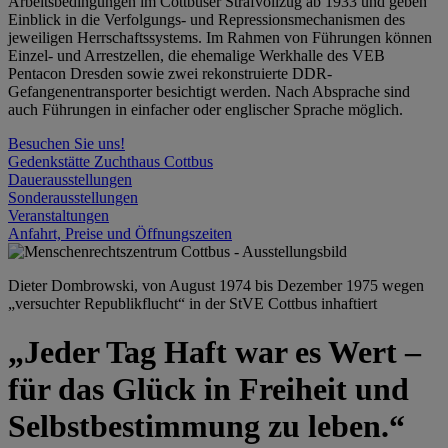
Arbeitsbedingungen im Cottbuser Strafvollzug ab 1933 und geben
Einblick in die Verfolgungs- und Repressionsmechanismen des
jeweiligen Herrschaftssystems. Im Rahmen von Führungen können
Einzel- und Arrestzellen, die ehemalige Werkhalle des VEB
Pentacon Dresden sowie zwei rekonstruierte DDR-
Gefangenentransporter besichtigt werden. Nach Absprache sind
auch Führungen in einfacher oder englischer Sprache möglich.
Besuchen Sie uns!
Gedenkstätte Zuchthaus Cottbus
Dauerausstellungen
Sonderausstellungen
Veranstaltungen
Anfahrt, Preise und Öffnungszeiten
Dieter Dombrowski, von August 1974 bis Dezember 1975 wegen
„versuchter Republikflucht“ in der StVE Cottbus inhaftiert
„Jeder Tag Haft war es Wert –
für das Glück in Freiheit und
Selbstbestimmung zu leben.“