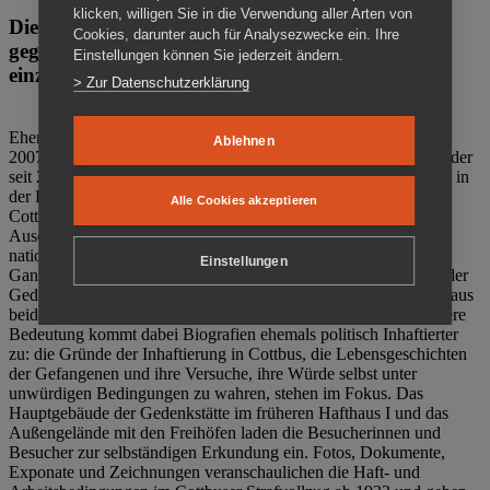
klicken, willigen Sie in die Verwendung aller Arten von
Die Gedenkstätte Zuchthaus Cottbus ist ein Ort
Cookies, darunter auch für Analysezwecke ein. Ihre
gegen das Vergessen. Anschaulich, nah und
Einstellungen können Sie jederzeit ändern.
einzigartig.
> Zur Datenschutzerklärung
Ehemalige politische Häftlinge der DDR gründeten im Oktober
Ablehnen
2007 den Verein Menschenrechtszentrum Cottbus e. V. (MRZ), der
seit 2011 Eigentümer des ehemaligen Gefängnisses (1860-2002) in
der Bautzener Straße und Träger der Gedenkstätte Zuchthaus
Alle Cookies akzeptieren
Cottbus ist. Im Zentrum der Arbeit der Gedenkstätte steht die
Auseinandersetzung mit politischem Unrecht während der
nationalsozialistischen Terrorherrschaft und der SED-Diktatur.
Einstellungen
Ganzjährig zeigen mehrere Dauer- und Sonderausstellungen in der
Gedenkstätte Zuchthaus Cottbus Beispiele politischen Unrechts aus
beiden deutschen Diktaturen des 20. Jahrhunderts. Eine besondere
Bedeutung kommt dabei Biografien ehemals politisch Inhaftierter
zu: die Gründe der Inhaftierung in Cottbus, die Lebensgeschichten
der Gefangenen und ihre Versuche, ihre Würde selbst unter
unwürdigen Bedingungen zu wahren, stehen im Fokus. Das
Hauptgebäude der Gedenkstätte im früheren Hafthaus I und das
Außengelände mit den Freihöfen laden die Besucherinnen und
Besucher zur selbständigen Erkundung ein. Fotos, Dokumente,
Exponate und Zeichnungen veranschaulichen die Haft- und